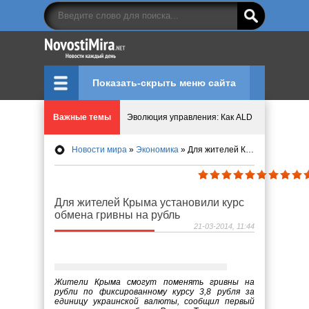
Показать-скрыть меню сайта
Эволюция управления: Как ALD Pro меняет пр
Важные темы
Криптовалюту предложили признать имуществ
Новости мира
»
Экономика
» Для жителей Крыма установили курс обмена гривны на рубль
Идеи, куда сходить с детьми в парки, музеи и
Для жителей Крыма установили курс
Мир ярких эмоций и виртуальных развлечений:
обмена гривны на рубль
21-03-2014, 11:44
Что означает число судьбы в нумерологии
Жители Крыма смогут поменять гривны на
рубли по фиксированному курсу 3,8 рубля за
единицу украинской валюты, сообщил первый