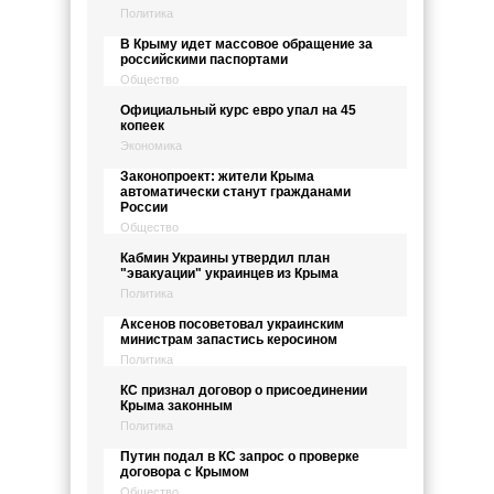
Политика
В Крыму идет массовое обращение за
российскими паспортами
Общество
Официальный курс евро упал на 45
копеек
Экономика
Законопроект: жители Крыма
автоматически станут гражданами
России
Общество
Кабмин Украины утвердил план
"эвакуации" украинцев из Крыма
Политика
Аксенов посоветовал украинским
министрам запастись керосином
Политика
КС признал договор о присоединении
Крыма законным
Политика
Путин подал в КС запрос о проверке
договора с Крымом
Общество