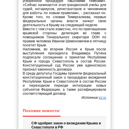
ускоренной процедуре «высокими темпами».
«Сейчас начинается этап грандиозной учебы для
судей, нотариусов, регистраторов и чиновников
для работы по новым правилам», - рассказал он.
Кроме того, по словам Темиргалиева, первые
федеральные органы власти начнут свою
деятельность в Крыму на следующей неделе.
Вместе с тем стало известно, что по приглашению
крымской стороны делегация во главе с
помощником Генерального секретаря ООН по
правам человека Иваном Шимоновичем в пятницу
посетит Крым.
Напомним, во вторник Россия и Крым после
выступления президента Владимира Путина
подписали соглашение о принятии Республики
Крым и города Севастополь в состав России.
Конституционный суд России уже единогласно
признал законность договора.
В среду депутаты Госдумы приняли федеральный
конституционный закон о процедурах вхождения
Республики Крым и Севастополя в состав России
и переходном периоде интеграции новых
субъектов Федерации, а также ратифицировали
соответствующий договор.
Источник:
vz.ru
Похожие новости:
СФ одобрил закон о вхождении Крыма и
Севастополя в РФ