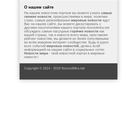
О нашем сайте
На нашем новостном портале вы можете узнать
самые
свежие новости
, происшествиями в мире, политике
стран, самые разнообразные
мировые новости
ждут
Вас на нашем сайте, вы можете дискутировать с
другими посетителями нашего портала novostimira.net
обсуждать самые насущные
горячие новости
как
вашей страны, так и новости всего мира, проставляя
рейтинг новостям, вы делаете их более популярными
во всём мировом интернет сообществе. Будь в курсе
всех событий
мировых новостей
, делись всей
информацией на нашем сайте в социальных сетях.
Новости мира
- твой новостной портал в мировые
новости !
Copyright © 2014 - 2018 NovostiMira.net