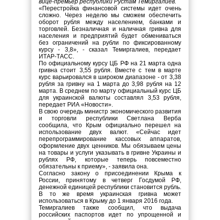
вице-премьер республики Рустам Темиргалиев.
«Перестройка финансовой системы идет очень
сложно. Через неделю мы сможем обеспечить
оборот рубля между населением, банками и
торговлей. Безналичная и наличная гривна для
населения и предприятий будет обмениваться
без ограничений на рубли по фиксированному
курсу - 3,8», - сказал Темиргалиев, передает
ИТАР-ТАСС.
По официальному курсу ЦБ РФ на 21 марта одна
гривна стоит 3,55 рубля. Вместе с тем в марте
курс варьировался в широком диапазоне - от 3,38
рубля за гривну на 1 марта до 3,98 рубля на 12
марта. В среднем по марту официальный курс ЦБ
для украинской валюты составлял 3,53 рубля,
передает РИА «Новости».
В свою очередь министр экономического развития
и торговли республики Светлана Верба
сообщила, что Крым официально перешел на
использование двух валют. «Сейчас идет
перепрограммирование кассовых аппаратов,
оформление двух ценников. Мы обязываем цены
на товары и услуги указывать в гривне Украины и
рублях РФ, которые теперь повсеместно
обязательны к приему», - заявила она.
Согласно закону о присоединении Крыма к
России, принятому в четверг Госдумой РФ,
денежной единицей республики становится рубль.
В то же время украинская гривна может
использоваться в Крыму до 1 января 2016 года.
Темиргалиев также сообщил, что выдача
российских паспортов идет по упрощенной и