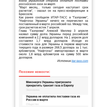
когда украинская сторона оплатит поставки
российского газа за март.
"Март месяц... только сегодня наступает срок
расчетов", - сказал он на пресс-конференции в
Брюсселе.
Как ранее сообщили ИТАР-ТАСС в "Газпроме",
"Нафтогаз Украины" ничего не перечислил за
поставленный в марте российский газ. Между тем,
срок расчетов истек 7 апреля.
Глава "Газпрома" Алексей Миллер 3 апреля
назвал сумму долга Украины перед российской
компанией в 2,2 млрд долларов. На 1 апреля долг
составлял 1,7 млрд долларов. Исходя из
стоимости газа для Украины в первом квартале
текущего года в размере 268,5 доллара за 1 тыс.
кубометров, "Нафтогаз" импортировал в марте
около 1,8 млрд кубометров на сумму 500 млн
долларов.
Источник:
itar-tass.com
Похожие новости:
Минэнерго Украины пригрозило
прекратить транзит газа в Европу
Экономика
Украина не оплатила поставки газа из
России в марте
Общество