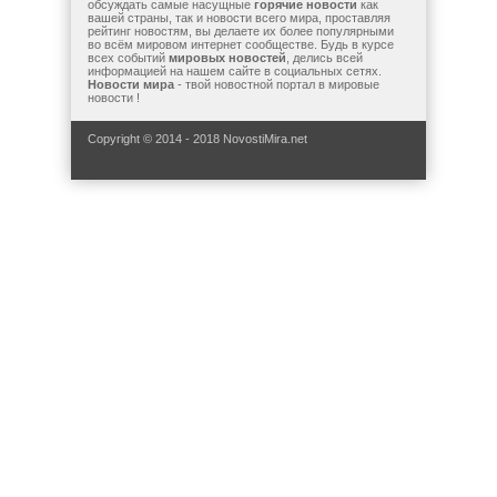
обсуждать самые насущные
горячие новости
как
вашей страны, так и новости всего мира, проставляя
рейтинг новостям, вы делаете их более популярными
во всём мировом интернет сообществе. Будь в курсе
всех событий
мировых новостей
, делись всей
информацией на нашем сайте в социальных сетях.
Новости мира
- твой новостной портал в мировые
новости !
Copyright © 2014 - 2018 NovostiMira.net