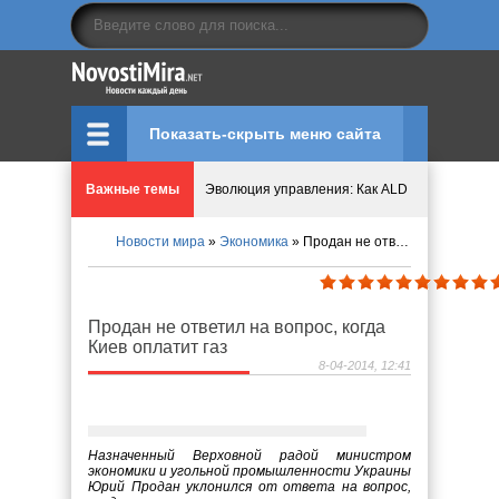
Показать-скрыть меню сайта
Важные темы
Криптовалюту предложили признать имуществ
Новости мира
»
Экономика
» Продан не ответил на вопрос, когда Киев оплатит газ
Идеи, куда сходить с детьми в парки, музеи и
Мир ярких эмоций и виртуальных развлечений:
Продан не ответил на вопрос, когда
Киев оплатит газ
Что означает число судьбы в нумерологии
8-04-2014, 12:41
Эволюция управления: Как ALD Pro меняет пр
Назначенный Верховной радой министром
экономики и угольной промышленности Украины
Юрий Продан уклонился от ответа на вопрос,