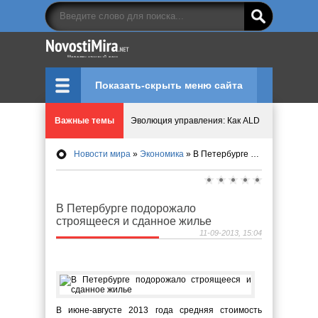
Показать-скрыть меню сайта
Важные темы
Эволюция управления: Как ALD Pro меняет пр
Новости мира
»
Экономика
» В Петербурге подорожало строящееся и сданное жилье
Криптовалюту предложили признать имуществ
Идеи, куда сходить с детьми в парки, музеи и
В Петербурге подорожало
строящееся и сданное жилье
Мир ярких эмоций и виртуальных развлечений:
11-09-2013, 15:04
Что означает число судьбы в нумерологии
В июне-августе 2013 года средняя стоимость