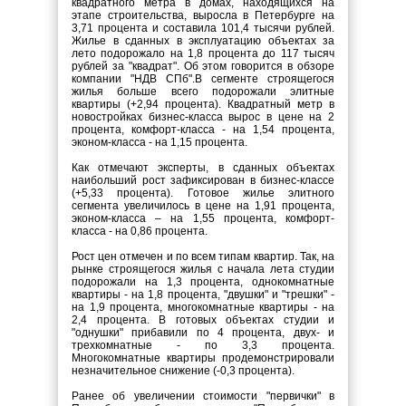
квадратного метра в домах, находящихся на
этапе строительства, выросла в Петербурге на
3,71 процента и составила 101,4 тысячи рублей.
Жилье в сданных в эксплуатацию объектах за
лето подорожало на 1,8 процента до 117 тысяч
рублей за "квадрат". Об этом говорится в обзоре
компании "НДВ СПб".В сегменте строящегося
жилья больше всего подорожали элитные
квартиры (+2,94 процента). Квадратный метр в
новостройках бизнес-класса вырос в цене на 2
процента, комфорт-класса - на 1,54 процента,
эконом-класса - на 1,15 процента.
Как отмечают эксперты, в сданных объектах
наибольший рост зафиксирован в бизнес-классе
(+5,33 процента). Готовое жилье элитного
сегмента увеличилось в цене на 1,91 процента,
эконом-класса – на 1,55 процента, комфорт-
класса - на 0,86 процента.
Рост цен отмечен и по всем типам квартир. Так, на
рынке строящегося жилья с начала лета студии
подорожали на 1,3 процента, однокомнатные
квартиры - на 1,8 процента, "двушки" и "трешки" -
на 1,9 процента, многокомнатные квартиры - на
2,4 процента. В готовых объектах студии и
"однушки" прибавили по 4 процента, двух- и
трехкомнатные - по 3,3 процента.
Многокомнатные квартиры продемонстрировали
незначительное снижение (-0,3 процента).
Ранее об увеличении стоимости "первички" в