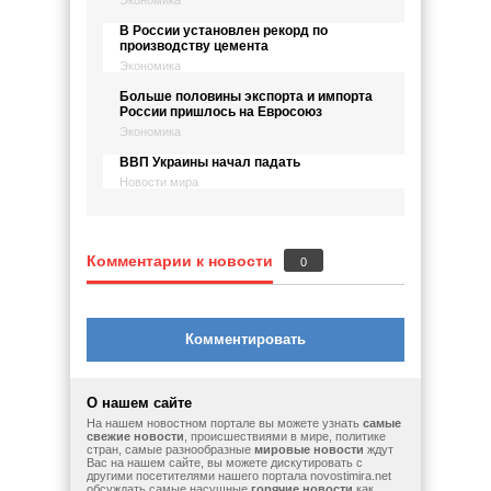
Экономика
В России установлен рекорд по
производству цемента
Экономика
Больше половины экспорта и импорта
России пришлось на Евросоюз
Экономика
ВВП Украины начал падать
Новости мира
Комментарии к новости
0
Комментировать
О нашем сайте
На нашем новостном портале вы можете узнать
самые
свежие новости
, происшествиями в мире, политике
стран, самые разнообразные
мировые новости
ждут
Вас на нашем сайте, вы можете дискутировать с
другими посетителями нашего портала novostimira.net
обсуждать самые насущные
горячие новости
как