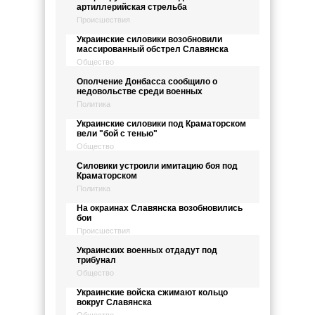
артиллерийская стрельба
Происшествия
Украинские силовики возобновили
массированный обстрел Славянска
Общество
Ополчение Донбасса сообщило о
недовольстве среди военных
Политика
Украинские силовики под Краматорском
вели "бой с тенью"
Общество
Силовики устроили имитацию боя под
Краматорском
Политика
На окраинах Славянска возобновились
бои
Происшествия
Украинских военных отдадут под
трибунал
Общество
Украинские войска сжимают кольцо
вокруг Славянска