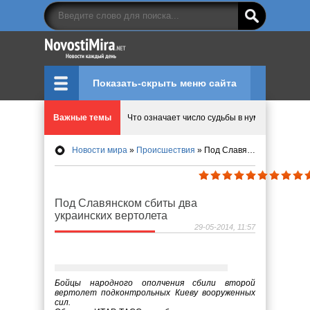
Показать-скрыть меню сайта
Важные темы
Что означает число судьбы в нумерологии
Новости мира
»
Происшествия
» Под Славянском сбиты два украинских вертолета
Эволюция управления: Как ALD Pro меняет пр
Криптовалюту предложили признать имуществ
Под Славянском сбиты два
украинских вертолета
Идеи, куда сходить с детьми в парки, музеи и
29-05-2014, 11:57
Мир ярких эмоций и виртуальных развлечений:
Бойцы народного ополчения сбили второй
вертолет подконтрольных Киеву вооруженных
сил.