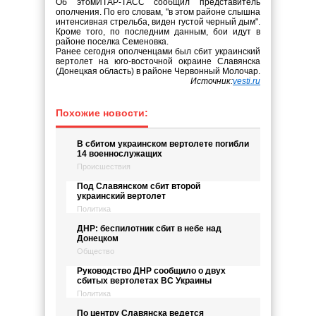
Об этомИТАР-ТАСС сообщил представитель
ополчения. По его словам, "в этом районе слышна
интенсивная стрельба, виден густой черный дым".
Кроме того, по последним данным, бои идут в
районе поселка Семеновка.
Ранее сегодня ополченцами был сбит украинский
вертолет на юго-восточной окраине Славянска
(Донецкая область) в районе Червонный Молочар.
Источник:
vesti.ru
Похожие новости:
В сбитом украинском вертолете погибли
14 военнослужащих
Происшествия
Под Славянском сбит второй
украинский вертолет
Политика
ДНР: беспилотник сбит в небе над
Донецком
Общество
Руководство ДНР сообщило о двух
сбитых вертолетах ВС Украины
Политика
По центру Славянска ведется