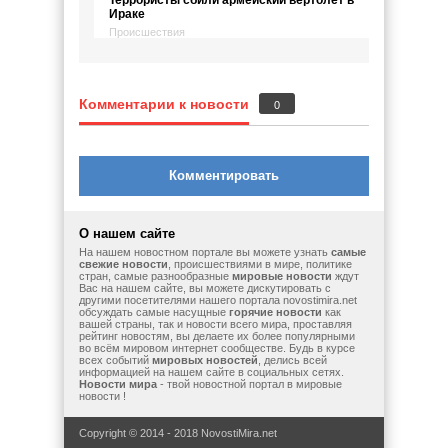
Террористы сбили армейский вертолет в
Ираке
Происшествия
Комментарии к новости
0
Комментировать
О нашем сайте
На нашем новостном портале вы можете узнать
самые
свежие новости
, происшествиями в мире, политике
стран, самые разнообразные
мировые новости
ждут
Вас на нашем сайте, вы можете дискутировать с
другими посетителями нашего портала novostimira.net
обсуждать самые насущные
горячие новости
как
вашей страны, так и новости всего мира, проставляя
рейтинг новостям, вы делаете их более популярными
во всём мировом интернет сообществе. Будь в курсе
всех событий
мировых новостей
, делись всей
информацией на нашем сайте в социальных сетях.
Новости мира
- твой новостной портал в мировые
новости !
Copyright © 2014 - 2018 NovostiMira.net