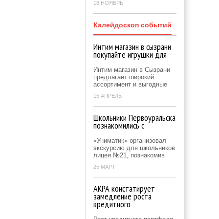
18 НОЯБРЬ
Калейдоскоп событий
Интим магазин в сызрани
покупайте игрушки для
Интим магазин в Сызрани
предлагает широкий
ассортимент и выгодные
15 АПРЕЛЬ
Школьники Первоуральска
познакомились с
«Униматик» организовал
экскурсию для школьников
лицея №21, познакомив
25 МАРТ
АКРА констатирует
замедление роста
кредитного