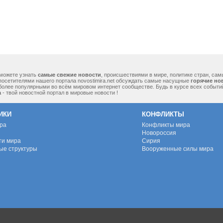
можете узнать
самые свежие новости
, происшествиями в мире, политике стран, са
посетителями нашего портала novostimira.net обсуждать самые насущные
горячие но
 более популярными во всём мировом интернет сообществе. Будь в курсе всех событ
а
- твой новостной портал в мировые новости !
ИКИ
КОНФЛИКТЫ
ура
Конфликты мира
Новороссия
ти мира
Сирия
ые структуры
Вооруженные силы мира