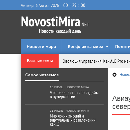
00
:
29
:
01
Четверг 6 Август 2026
Новости мира
Конфликты мира
Полити
Эволюция управления: Как ALD Pro ме
Важные темы
Криптовалюту предложили признать 
Самое читаемое
Новос
Идеи, куда сходить с детьми в парки, 
16 ИЮЛЬ
НОВОСТИ МИРА
Что означает число судьбы
в нумерологии
Авиа
Мир ярких эмоций и виртуальных разв
севе
31 ИЮЛЬ
НОВОСТИ МИРА
Мир ярких эмоций и
Что означает число судьбы в нумеро
виртуальных развлечений:
как ...