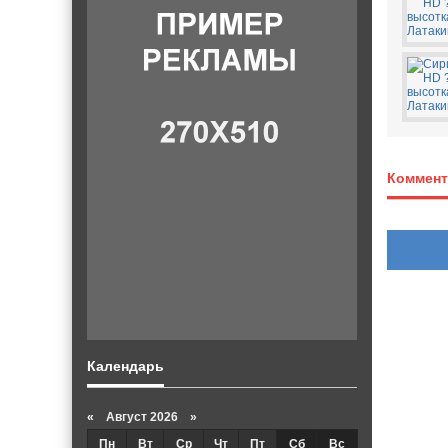
Коммент
Календарь
«
Август 2026 »
Пн
Вт
Ср
Чт
Пт
Сб
Вс