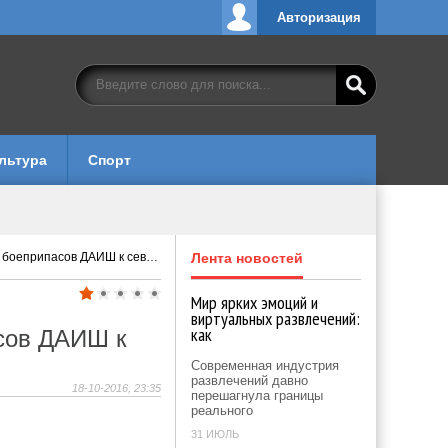
Авторизация
льтура
Спорт
пасов ДАИШ к северу от Хомса
Лента новостей
Мир ярких эмоций и
виртуальных развлечений:
как
сов ДАИШ к
Современная индустрия
развлечений давно
18-10-2016, 23:35
перешагнула границы
реального
31 ИЮЛЬ