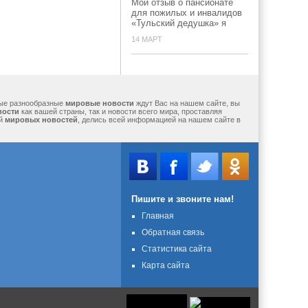
Мой отзыв о пансионате
для пожилых и инвалидов
«Тульский дедушка» я
14 МАРТ
мые разнообразные
мировые новости
ждут Вас на нашем сайте, вы
вости
как вашей страны, так и новости всего мира, проставляя
ий
мировых новостей
, делись всей информацией на нашем сайте в
Пишите и звоните нам!
Главная
Обратная связь
Статистика сайта
Карта сайта