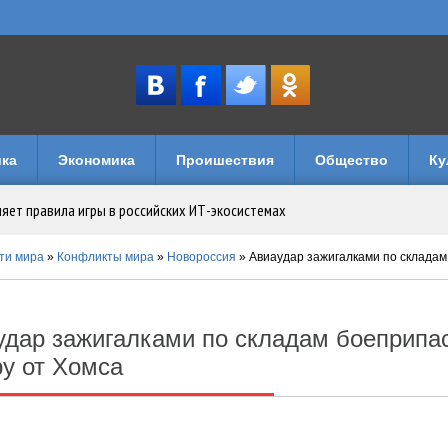
ка
Экономика
Проишествия
Общество
Ку
няет правила игры в российских ИТ-экосистемах
имуществом в Уголовном кодексе
ти мира
»
Конфликты мира
»
Новороссия
» Авиаудар зажигалками по складам боепри
музеи и кафе
удар зажигалками по складам боеприпа
лечений: как устроен досуг на игровых порталах
ру от Хомса
логии