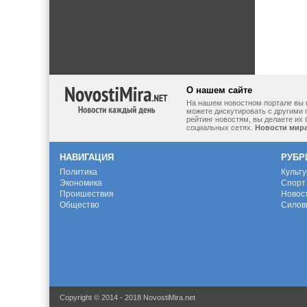
О нашем сайте
На нашем новостном портале вы 
можете дискутировать с другими 
рейтинг новостям, вы делаете их
социальных сетях.
Новости мир
НАВИГАЦИЯ
РУБР
Политика
Культ
Экономика
Спорт
Проишествия
Новос
Общество
Силов
Copyright © 2014 - 2018 NovostiMira.net