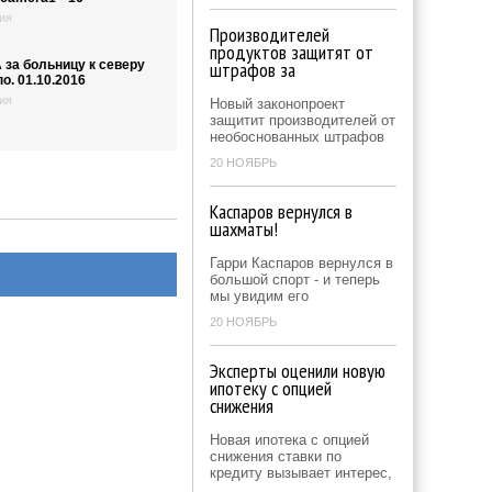
ия
Производителей
продуктов защитят от
 за больницу к северу
штрафов за
о. 01.10.2016
ия
Новый законопроект
защитит производителей от
необоснованных штрафов
20 НОЯБРЬ
Каспаров вернулся в
шахматы!
Гарри Каспаров вернулся в
большой спорт - и теперь
мы увидим его
20 НОЯБРЬ
Эксперты оценили новую
ипотеку с опцией
снижения
Новая ипотека с опцией
снижения ставки по
кредиту вызывает интерес,