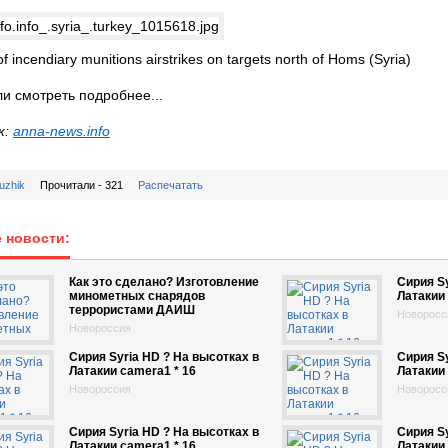
f incendiary munitions airstrikes on targets north of Homs (Syria)
ли смотреть подробнее...
к:
anna-news.info
uzhik
Прочитали - 321
Распечатать
 новости:
Как это сделано? Изготовление
Сирия Sy
минометных снарядов
Латакии 
террористами ДАИШ
Новоросс
Новороссия
Сирия Syria HD ? На высотках в
Сирия Sy
Латакии camera1 * 16
Латакии 
Новороссия
Новоросс
Сирия Syria HD ? На высотках в
Сирия Sy
Латакии camera1 * 16
Латакии 