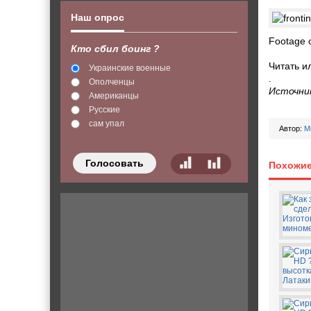
Наш опрос
Footage o
Кто сбил боинг ?
Читать и
Украинские военные
.
Ополченцы
Источни
Американцы
Русские
сам упал
Автор:
M
Голосовать
Похожие