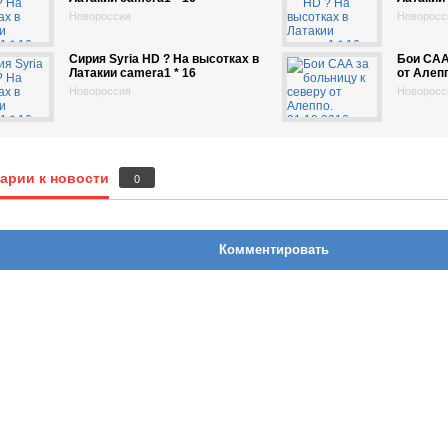
Новороссия
Новоросс
Сирия Syria HD ? На высотках в
Бои САА
Латакии camera1 * 16
от Алепп
Новороссия
Новоросс
арии к новости
0
Комментировать