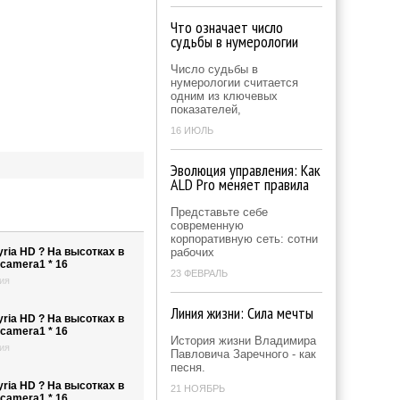
Что означает число
судьбы в нумерологии
Число судьбы в
нумерологии считается
одним из ключевых
показателей,
16 ИЮЛЬ
Эволюция управления: Как
ALD Pro меняет правила
Представьте себе
современную
корпоративную сеть: сотни
ria HD ? На высотках в
рабочих
camera1 * 16
23 ФЕВРАЛЬ
ия
Линия жизни: Сила мечты
ria HD ? На высотках в
camera1 * 16
История жизни Владимира
ия
Павловича Заречного - как
песня.
ria HD ? На высотках в
21 НОЯБРЬ
camera1 * 16