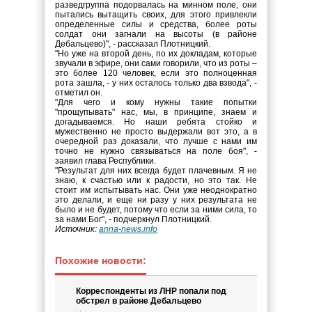
разведгруппа подорвалась на минном поле, они
пытались вытащить своих, для этого привлекли
определенные силы и средства, более роты
солдат они загнали на высоты (в районе
Дебальцево)", - рассказал Плотницкий.
"Но уже на второй день, по их докладам, которые
звучали в эфире, они сами говорили, что из роты –
это более 120 человек, если это полноценная
рота зашла, - у них осталось только два взвода", -
отметил он.
"Для чего и кому нужны такие попытки
"прощупывать" нас, мы, в принципе, знаем и
догадываемся. Но наши ребята стойко и
мужественно не просто выдержали вот это, а в
очередной раз доказали, что лучше с нами им
точно не нужно связываться на поле боя", -
заявил глава Республики.
"Результат для них всегда будет плачевным. Я не
знаю, к счастью или к радости, но это так. Не
стоит им испытывать нас. Они уже неоднократно
это делали, и еще ни разу у них результата не
было и не будет, потому что если за ними сила, то
за нами Бог", - подчеркнул Плотницкий.
Источник:
anna-news.info
Похожие новости:
Корреспонденты из ЛНР попали под
обстрел в районе Дебальцево