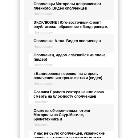
Ополченцы Моторолы допрашивают
пленного. Видео ополченцев
Новороссия
ЭКСКЛЮЗИВ! Юго-восточный фронт
опубликовал обращение к бандеровцам.
Новороссия
Ополченка Алла. Видео ополченцев
Новороссия
Ополченец, чудом спасшийся из плена
(видео)
Новороссия
«Бандеровец» перешел на сторону
ополчения: интервью и стихи (видео)
Новороссия
Боевики Правого сектора нашли свою
смерть на блок-посту ополченцев
Политика
Сюжеты об ополченцах: отряд
Моторолы на Саур-Могиле,
бронетехника и
Политика
У нас не было ополченцев, украинские
военные стреляют по жилым домам