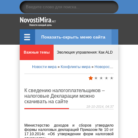
Показать-скрыть меню сайта
Важные темы
Эволюция управления: Как ALD Pro меняет пр
Новости мира
»
Конфликты мира
»
Новороссия
» К сведени
Криптовалюту предложили признать имуществ
Идеи, куда сходить с детьми в парки, музеи и
К сведению налогоплательщиков –
налоговые Декларации можно
Мир ярких эмоций и виртуальных развлечений:
скачивать на сайте
18-10-2014, 04:37
Что означает число судьбы в нумерологии
Министерство доходов и сборов утвердило
формы налоговых деклараций Приказом № 10 от
17.10.2014г. «Об утверждении форм налоговой