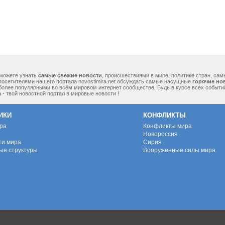
можете узнать
самые свежие новости
, происшествиями в мире, политике стран, са
посетителями нашего портала novostimira.net обсуждать самые насущные
горячие но
 более популярными во всём мировом интернет сообществе. Будь в курсе всех событ
а
- твой новостной портал в мировые новости !
ИКИ
КОНФЛИКТЫ
ура
Конфликты мира
Новороссия
ти мира
Сирия
ые структуры
Вооруженные силы мира