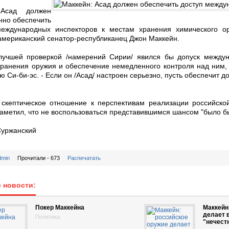
Асад должен
нно обеспечить
международных инспекторов к местам хранения химического о
американский сенатор-республиканец Джон Маккейн.
лучшей проверкой /намерений Сирии/ явился бы допуск междун
ранения оружия и обеспечение немедленного контроля над ним, -
ю Си-би-эс. - Если он /Асад/ настроен серьезно, пусть обеспечит 
скептическое отношение к перспективам реализации российско
заметил, что не воспользоваться представившимся шансом "было б
Суржанский
dmin
Прочитали - 673
Распечатать
 новости:
Покер Маккейна
Маккейн
делает 
Политика
"нечест