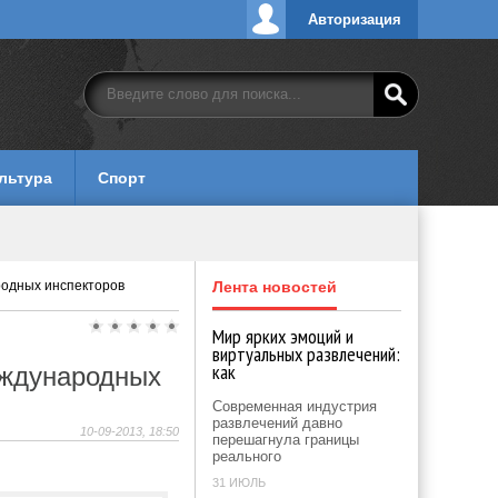
Авторизация
льтура
Спорт
родных инспекторов
Лента новостей
Мир ярких эмоций и
виртуальных развлечений:
как
еждународных
Современная индустрия
развлечений давно
10-09-2013, 18:50
перешагнула границы
реального
31 ИЮЛЬ