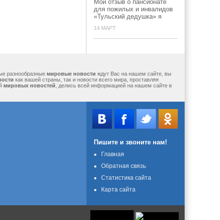
Мой отзыв о пансионате
для пожилых и инвалидов
«Тульский дедушка» я
14 МАРТ
мые разнообразные
мировые новости
ждут Вас на нашем сайте, вы
вости
как вашей страны, так и новости всего мира, проставляя
ий
мировых новостей
, делись всей информацией на нашем сайте в
Пишите и звоните нам!
Главная
Обратная связь
Статистика сайта
Карта сайта