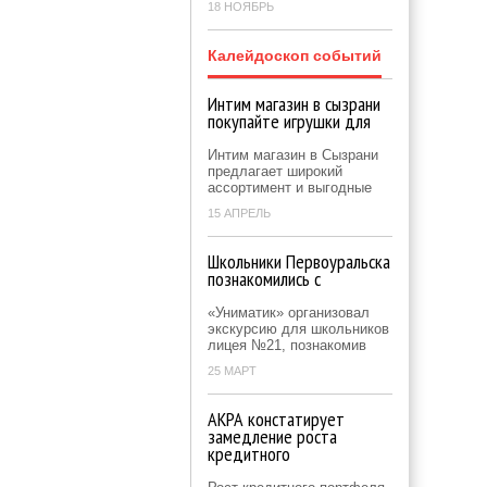
18 НОЯБРЬ
Калейдоскоп событий
Интим магазин в сызрани
покупайте игрушки для
Интим магазин в Сызрани
предлагает широкий
ассортимент и выгодные
15 АПРЕЛЬ
Школьники Первоуральска
познакомились с
«Униматик» организовал
экскурсию для школьников
лицея №21, познакомив
25 МАРТ
АКРА констатирует
замедление роста
кредитного