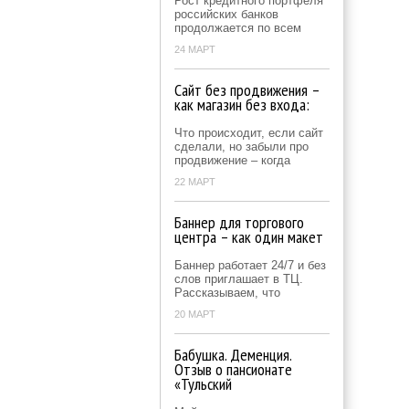
Рост кредитного портфеля
российских банков
продолжается по всем
24 МАРТ
Сайт без продвижения –
как магазин без входа:
Что происходит, если сайт
сделали, но забыли про
продвижение – когда
22 МАРТ
Баннер для торгового
центра – как один макет
Баннер работает 24/7 и без
слов приглашает в ТЦ.
Рассказываем, что
20 МАРТ
Бабушка. Деменция.
Отзыв о пансионате
«Тульский