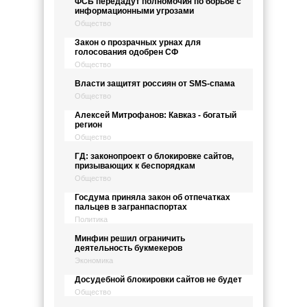
ФСБ передадут полномочия по борьбе с
информационными угрозами
Общество
Закон о прозрачных урнах для
голосования одобрен СФ
Общество
Власти защитят россиян от SMS-спама
Общество
Алексей Митрофанов: Кавказ - богатый
регион
Общество
ГД: законопроект о блокировке сайтов,
призывающих к беспорядкам
Общество
Госдума приняла закон об отпечатках
пальцев в загранпаспортах
Политика
Минфин решил ограничить
деятельность букмекеров
Экономика
Досудебной блокировки сайтов не будет
Общество