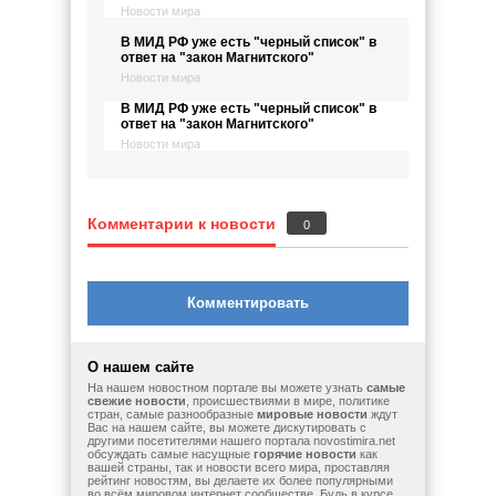
Новости мира
В МИД РФ уже есть "черный список" в
ответ на "закон Магнитского"
Новости мира
В МИД РФ уже есть "черный список" в
ответ на "закон Магнитского"
Новости мира
Комментарии к новости
0
Комментировать
О нашем сайте
На нашем новостном портале вы можете узнать
самые
свежие новости
, происшествиями в мире, политике
стран, самые разнообразные
мировые новости
ждут
Вас на нашем сайте, вы можете дискутировать с
другими посетителями нашего портала novostimira.net
обсуждать самые насущные
горячие новости
как
вашей страны, так и новости всего мира, проставляя
рейтинг новостям, вы делаете их более популярными
во всём мировом интернет сообществе. Будь в курсе