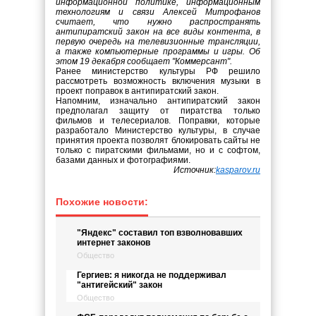
информационной политике, информационным
технологиям и связи Алексей Митрофанов
считает, что нужно распространять
антипиратский закон на все виды контента, в
первую очередь на телевизионные трансляции,
а также компьютерные программы и игры. Об
этом 19 декабря сообщает "Коммерсант".
Ранее министерство культуры РФ решило
рассмотреть возможность включения музыки в
проект поправок в антипиратский закон.
Напомним, изначально антипиратский закон
предполагал защиту от пиратства только
фильмов и телесериалов. Поправки, которые
разработало Министерство культуры, в случае
принятия проекта позволят блокировать сайты не
только с пиратскими фильмами, но и с софтом,
базами данных и фотографиями.
Источник:
kasparov.ru
Похожие новости:
"Яндекс" составил топ взволновавших
интернет законов
Общество
Гергиев: я никогда не поддерживал
"антигейский" закон
Общество