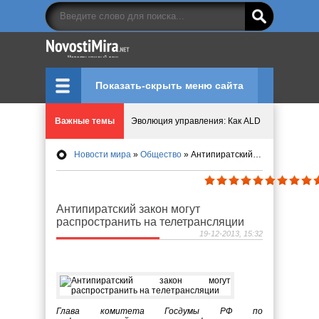
Показать-скрыть меню сайта
Эволюция управления: Как ALD Pro меняет пр
Важные темы
Криптовалюту предложили признать имуществ
Новости мира
»
Общество
» Антипиратский закон могут распространить на телетрансляции
Идеи, куда сходить с детьми в парки, музеи и
Мир ярких эмоций и виртуальных развлечений:
Антипиратский закон могут
распространить на телетрансляции
19-12-2013, 15:32
Что означает число судьбы в нумерологии
Глава комитета Госдумы РФ по