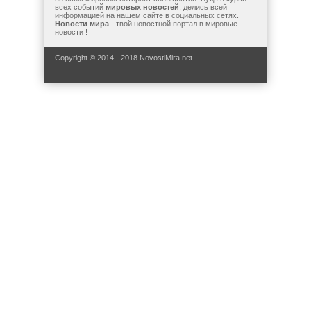
всех событий
мировых новостей
, делись всей
информацией на нашем сайте в социальных сетях.
Новости мира
- твой новостной портал в мировые
новости !
Copyright © 2014 - 2018 NovostiMira.net