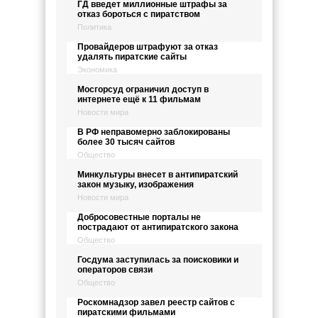
ГД введет миллионные штрафы за
отказ бороться с пиратством
Политика
Провайдеров штрафуют за отказ
удалять пиратские сайты
Экономика
Мосгорсуд ограничил доступ в
интернете ещё к 11 фильмам
Новости мира
В РФ неправомерно заблокированы
более 30 тысяч сайтов
Общество
Минкультуры внесет в антипиратский
закон музыку, изображения
Новости мира
Добросовестные порталы не
пострадают от антипиратского закона
Общество
Госдума заступилась за поисковики и
операторов связи
Общество
Роскомнадзор завел реестр сайтов с
пиратскими фильмами