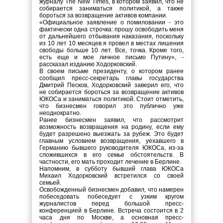
журналу The New Times, в котором заявил, что не
собирается заниматься политикой, а также
бороться за возвращение активов компании.
«Официальное заявление о помиловании - это
фактически одна строчка: прошу освободить меня
от дальнейшего отбывания наказания, поскольку
из 10 лет 10 месяцев я провел в местах лишения
свободы больше 10 лет. Все, точка. Кроме того,
есть еще и мое личное письмо Путину», -
рассказал изданию Ходорковский.
В своем письме президенту, о котором ранее
сообщил пресс-секретарь главы государства
Дмитрий Песков, Ходорковский заверил его, что
не собирается бороться за возвращение активов
ЮКОСа и заниматься политикой. Стоит отметить,
что бизнесмен говорил это публично уже
неоднократно.
Ранее бизнесмен заявил, что рассмотрит
возможность возвращения на родину, если ему
будет разрешено выезжать за рубеж. Это будет
главным условием возвращения, уехавшего в
Германию бывшего руководителя ЮКОСа, из-за
сложившихся в его семье обстоятельств. В
частности, его мать проходит лечение в Берлине.
Напомним, в субботу бывший глава ЮКОСа
Михаил Ходорковский встретился со своей
семьей.
Освобожденный бизнесмен добавил, что намерен
побеседовать побеседует с узким кругом
журналистов перед большой пресс-
конференцией в Берлине. Встреча состоится в 2
часа дня по Москве, а основная пресс-