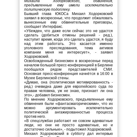
Михаила Ходорковского, обвинения,
предъявленные ему имели исключительно
политическую подоплеку.
Бывший глава ЮКОСа Михаил Ходорковский
заявил в воскресенье, что продолжит обжаловать
вынесенные ему обвинительные приговоры,
сообщает Интерфакс.
«Убежден, что даже если сейчас это не удастся
сделать (добиться отмены решений - ред.),
наступит время, когда это сделать удастся, я буду
над этим работать. Это касается именно
уголовного преследования, тема активов
компании меня не интересует», - заявил
Ходорковский.
Освобожденный бизнесмен в воскресенье перед
началом большой пресс-конференцией в Берлине
пообщался рядом представителей СМИ.
Основная пресс-конференция начнётся в 16:00 в
Музее Берлинской стены.
«Думаю, она (политическая мотивированность -
ред.) очевидна даже для европейского суда по
правам человека, уж не знаю, признает ли она
это»,- добавил бизнесмен.
По мнению Ходорковского, предъявленные ему
обвинения были «фантасмагорическими», что их
можно аргументировать исключительно
политической ангажированностью процесса
против него.
«В спецслужбах работают не совсем адекватные
люди, но они не просто адекватные, но и
достаточно сильные», - подытожил Ходорковский.
Михаил Ходорковский в субботу дал интервью