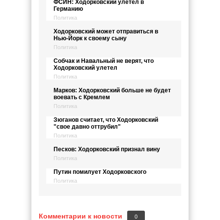
ФСИН: Ходорковский улетел в
Германию
Политика
Ходорковский может отправиться в
Нью-Йорк к своему сыну
Политика
Собчак и Навальный не верят, что
Ходорковский улетел
Политика
Марков: Ходорковский больше не будет
воевать с Кремлем
Политика
Зюганов считает, что Ходорковский
"свое давно оттрубил"
Политика
Песков: Ходорковский признал вину
Политика
Путин помилует Ходорковского
Политика
Комментарии к новости
0