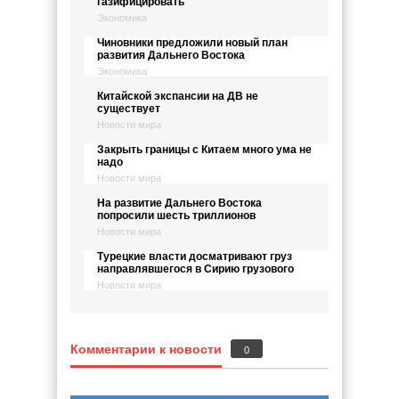
газифицировать
Экономика
Чиновники предложили новый план
развития Дальнего Востока
Экономика
Китайской экспансии на ДВ не
существует
Новости мира
Закрыть границы с Китаем много ума не
надо
Новости мира
На развитие Дальнего Востока
попросили шесть триллионов
Новости мира
Турецкие власти досматривают груз
направлявшегося в Сирию грузового
Новости мира
Комментарии к новости
0