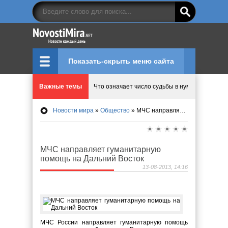
Показать-скрыть меню сайта
Важные темы
Что означает число судьбы в нумерологии
Новости мира
»
Общество
» МЧС направляет гуманитарную помощь на Дальний Восток
Эволюция управления: Как ALD Pro меняет пр
Криптовалюту предложили признать имуществ
МЧС направляет гуманитарную
помощь на Дальний Восток
Идеи, куда сходить с детьми в парки, музеи и
13-08-2013, 14:16
Мир ярких эмоций и виртуальных развлечений:
МЧС России направляет гуманитарную помощь