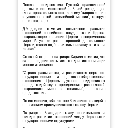
Посетив предстоятеля Русской православной
церкви в его московской рабочей резиденции,
глава правительства пожелал ему "здоровья, сил
и успехов в той тяжелейшей миссии", которую
несет патриарх.
Д.Медведев отметил позитивное развитие
отношений российского государства и Церкви,
возрастающее значение Церкви в современном
мире. В успехе разносторонней деятельности
Церкви, сказал он, "значительная заслуга - и ваша
личная".
Со своей стороны патриарх Кирилл отметил, что
за прошедшие пять лет со дня интронизации
многое изменилось.
"Страна развивается, и развиваются церковно-
государственные и церковно-общественные
отношения. Церковь духовно поддерживает
народ, содействует преодолению разногласий,
сохранению мира и согласия", - сказал
предстоятель.
По его мнению, абсолютное большинство людей с
пониманием прислушиваются к голосу Церкви.
Патриарх поблагодарил главу правительства за
вклад в развитие отношений между Церковью и
государственными структурами.