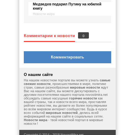
Медведев подарил Путину на юбилей
книгу
Новости мира
Комментарии к новости
0
Комментировать
О нашем сайте
На нашем новостном портале вы можете узнать
самые
свежие новости
, происшествиями в мире, политике
стран, самые разнообразные
мировые новости
ждут
Вас на нашем сайте, вы можете дискутировать с
другими посетителями нашего портала novostimira.net
обсуждать самые насущные
горячие новости
как
вашей страны, так и новости всего мира, проставляя
рейтинг новостям, вы делаете их более популярными
во всём мировом интернет сообществе. Будь в курсе
всех событий
мировых новостей
, делись всей
информацией на нашем сайте в социальных сетях.
Новости мира
- твой новостной портал в мировые
новости !
Copyright © 2014 - 2018 NovostiMira.net