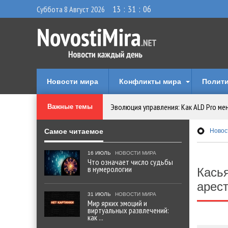
13
:
31
:
07
Суббота 8 Август 2026
Новости мира
Конфликты мира
Полити
Эволюция управления: Как ALD Pro ме
Важные темы
Криптовалюту предложили признать 
Самое читаемое
Новос
16 ИЮЛЬ
НОВОСТИ МИРА
Идеи, куда сходить с детьми в парки, 
Что означает число судьбы
в нумерологии
Кась
Мир ярких эмоций и виртуальных разв
арес
31 ИЮЛЬ
НОВОСТИ МИРА
Мир ярких эмоций и
Что означает число судьбы в нумеро
виртуальных развлечений:
как ...