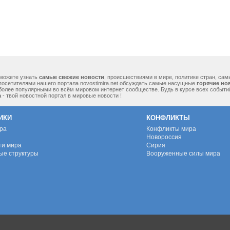
можете узнать
самые свежие новости
, происшествиями в мире, политике стран, са
посетителями нашего портала novostimira.net обсуждать самые насущные
горячие но
 более популярными во всём мировом интернет сообществе. Будь в курсе всех событ
а
- твой новостной портал в мировые новости !
ИКИ
КОНФЛИКТЫ
ура
Конфликты мира
Новороссия
ти мира
Сирия
ые структуры
Вооруженные силы мира