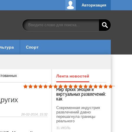
Авторизация
льтура
Спорт
стованных
Лента новостей
Мир ярких эмоций и
виртуальных развлечений:
как
ругих
Современная индустрия
развлечений давно
26-02-2014, 15:32
перешагнула границы
реального
31 ИЮЛЬ