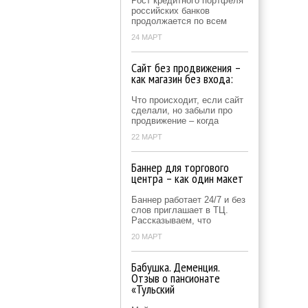
Рост кредитного портфеля
российских банков
продолжается по всем
24 МАРТ
Сайт без продвижения –
как магазин без входа:
Что происходит, если сайт
сделали, но забыли про
продвижение – когда
22 МАРТ
Баннер для торгового
центра – как один макет
Баннер работает 24/7 и без
слов приглашает в ТЦ.
Рассказываем, что
20 МАРТ
Бабушка. Деменция.
Отзыв о пансионате
«Тульский