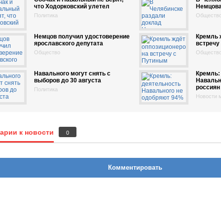
что Ходорковский улетел
Немцова
Политика
Обществ
Немцов получил удостоверение
Кремль 
ярославского депутата
встречу
Общество
Обществ
Навального могут снять с
Кремль:
выборов до 30 августа
Навальн
россиян
Политика
Новости 
арии к новости
0
Комментировать