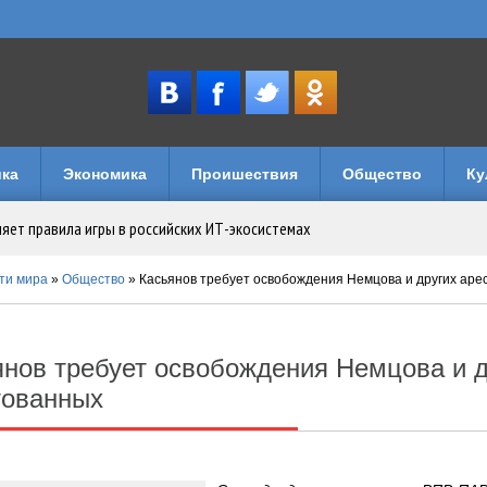
ка
Экономика
Проишествия
Общество
Ку
няет правила игры в российских ИТ-экосистемах
имуществом в Уголовном кодексе
ти мира
»
Общество
» Касьянов требует освобождения Немцова и других аре
музеи и кафе
янов требует освобождения Немцова и д
лечений: как устроен досуг на игровых порталах
тованных
логии