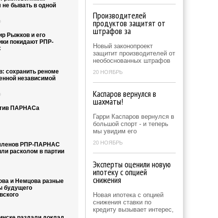
 не бывать в одной
Производителей
продуктов защитят от
о
штрафов за
р Рыжков и его
ики покидают РПР-
Новый законопроект
С
защитит производителей от
необоснованных штрафов
в: сохранить реноме
20 НОЯБРЬ
енной независимой
Каспаров вернулся в
о
шахматы!
тив ПАРНАСа
Гарри Каспаров вернулся в
большой спорт - и теперь
мы увидим его
20 НОЯБРЬ
членов РПР-ПАРНАС
или расколом в партии
Эксперты оценили новую
ипотеку с опцией
снижения
ова и Немцова разные
ы будущего
вского
Новая ипотека с опцией
снижения ставки по
кредиту вызывает интерес,
инске раздали доклад