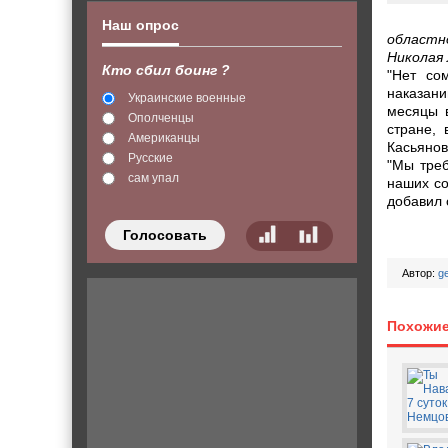
Наш опрос
областн
Николая
Кто сбил боинг ?
"Нет со
наказан
Украинские военные
месяцы 
Ополченцы
стране, 
Американцы
Касьянов
Русские
"Мы тре
сам упал
наших со
добавил 
Голосовать
Автор:
g
Похожие