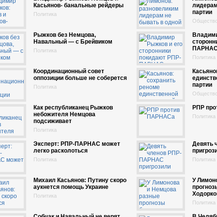
Касьянов- банальные рейдеры
лидерам
партии
Политика
Обществ
Рыжков без Немцова,
Владими
Навальный — с Брейвиком
сторонн
ПАРНА
Политика
Политика
Координационный совет
Касьяно
оппозиции больше не соберется
единств
партии
Политика
Обществ
Как республиканец Рыжков
РПР про
небожителя Немцова
Политика
подсиживает
Политика
Эксперт: РПР-ПАРНАС может
Девять 
легко расколоться
пригроз
Политика
Политика
Михаил Касьянов: Путину скоро
У Лимон
аукнется помощь Украине
прогноз
Ходорко
Политика
Политика
Собчак и Навальный не верят,
В Челяб