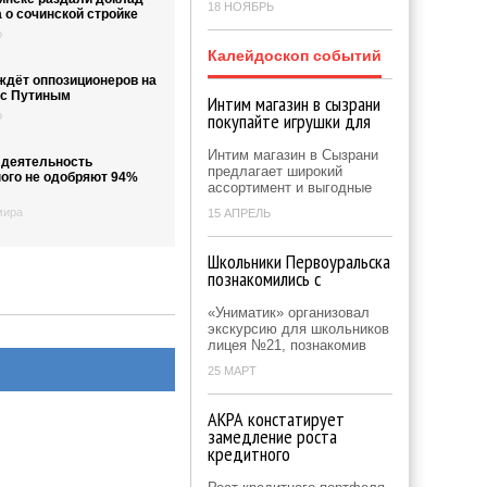
18 НОЯБРЬ
 о сочинской стройке
о
Калейдоскоп событий
ждёт оппозиционеров на
 с Путиным
Интим магазин в сызрани
о
покупайте игрушки для
Интим магазин в Сызрани
 деятельность
предлагает широкий
ого не одобряют 94%
ассортимент и выгодные
мира
15 АПРЕЛЬ
Школьники Первоуральска
познакомились с
«Униматик» организовал
экскурсию для школьников
лицея №21, познакомив
25 МАРТ
АКРА констатирует
замедление роста
кредитного