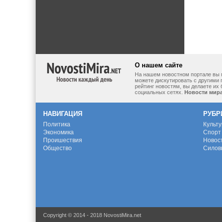
О нашем сайте
На нашем новостном портале вы 
можете дискутировать с другими 
рейтинг новостям, вы делаете их
социальных сетях.
Новости мир
НАВИГАЦИЯ
РУБР
Политика
Культ
Экономика
Спорт
Проишествия
Новос
Общество
Силов
Copyright © 2014 - 2018 NovostiMira.net