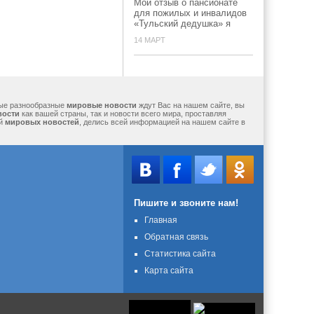
Мой отзыв о пансионате
для пожилых и инвалидов
«Тульский дедушка» я
14 МАРТ
мые разнообразные
мировые новости
ждут Вас на нашем сайте, вы
вости
как вашей страны, так и новости всего мира, проставляя
ий
мировых новостей
, делись всей информацией на нашем сайте в
Пишите и звоните нам!
Главная
Обратная связь
Статистика сайта
Карта сайта