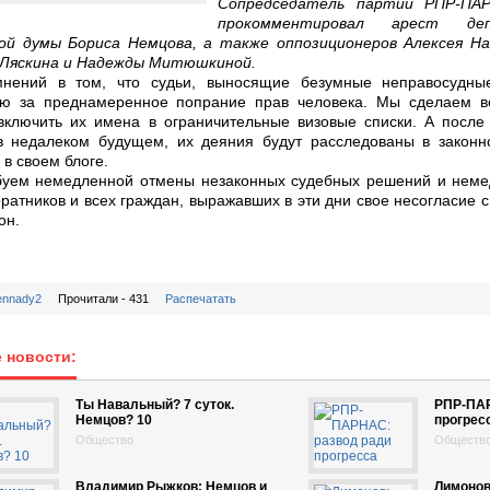
Сопредседатель партии РПР-ПАР
прокомментировал арест деп
ой думы Бориса Немцова, а также оппозиционеров Алексея На
 Ляскина и Надежды Митюшкиной.
мнений в том, что судьи, выносящие безумные неправосудны
ию за преднамеренное попрание прав человека. Мы сделаем в
включить их имена в ограничительные визовые списки. А после
в недалеком будущем, их деяния будут расследованы в законн
 в своем блоге.
буем немедленной отмены незаконных судебных решений и неме
ратников и всех граждан, выражавших в эти дни свое несогласие с 
он.
ennady2
Прочитали - 431
Распечатать
 новости:
Ты Навальный? 7 суток.
РПР-ПАР
Немцов? 10
прогрес
Общество
Обществ
Владимир Рыжков: Немцов и
Лимонов