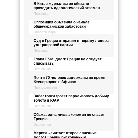
В Китае журналистов обязали
проходить идеологический экзамен
Политика
Оппозиция объявила о начале
общеукраинской забастовки
Новости мира
Суд в Греции отправил в тюрьму лидера
ультраправой партии
Политика
Глава ESM: долги Греции не следует
списывать
Экономика
Почти 70 человек задержаны во время
беспорядков в Афинах
Происшествия
Забастовки грозят парализовать добычу
золота в ЮАР
Экономика
Обама: одна лишь экономия не спасет
Грецию
Экономика
Меркель считает второе списание
долгов Греции рискованным