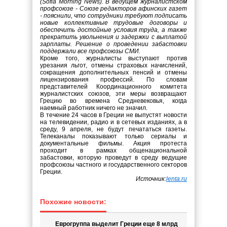
(Sofia Morning News). В ведущем журналистском
профсоюзе - Союзе редакторов афинских газет
- пояснили, что сотрудники требуют подписать
новые коллективные трудовые договоры и
обеспечить достойные условия труда, а также
прекратить увольнения и задержки с выплатой
зарплаты. Решение о проведении забастовки
поддержали все профсоюзы СМИ.
Кроме того, журналисты выступают против
урезания льгот, отмены страховых начислений,
сокращения дополнительных пенсий и отмены
лицензирования профессий. По словам
представителей Координационного комитета
журналистских союзов, эти меры возвращают
Грецию во времена Средневековья, когда
наемный работник ничего не значил.
В течение 24 часов в Греции не выпустят новости
на телевидении, радио и в сетевых изданиях, а в
среду, 9 апреля, не будут печататься газеты.
Телеканалы показывают только сериалы и
документальные фильмы. Акция протеста
проходит в рамках общенациональной
забастовки, которую проведут в среду ведущие
профсоюзы частного и государственного секторов
Греции.
Источник:
lenta.ru
Похожие новости:
Еврогруппа выделит Греции еще 8 млрд