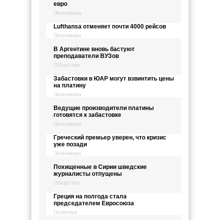
евро
Экономика
Lufthansa отменяет почти 4000 рейсов
Экономика
В Аргентине вновь бастуют
преподаватели ВУЗов
Общество
Забастовки в ЮАР могут взвинтить цены
на платину
Экономика
Ведущие производители платины
готовятся к забастовке
Экономика
Греческий премьер уверен, что кризис
уже позади
Экономика
Похищенные в Сирии шведские
журналисты отпущены
Общество
Греция на полгода стала
председателем Евросоюза
Политика