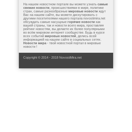
На нашем новостном портале вы можете узнать
самые
свежие новости
, происшествиями в мире, политике
стран, самые разнообразные
мировые новости
ждут
Вас на нашем сайте, вы можете дискутировать с
другими посетителями нашего портала novostimira.net
обсуждать самые насущные
горячие новости
как
вашей страны, так и новости всего мира, проставляя
рейтинг новостям, вы делаете их более популярными
во всём мировом интернет сообществе. Будь в курсе
всех событий
мировых новостей
, делись всей
информацией на нашем сайте в социальных сетях.
Новости мира
- твой новостной портал в мировые
новости !
Copyright © 2014 - 2018 NovostiMira.net