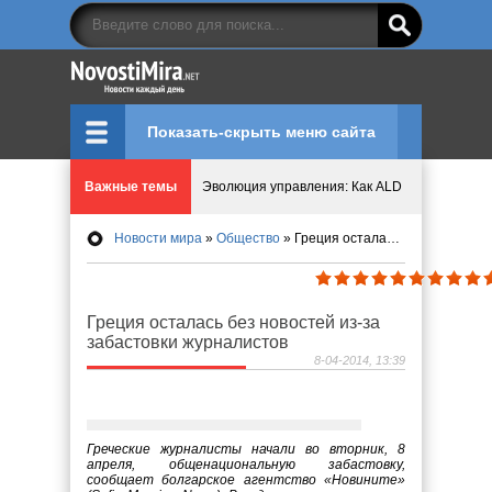
Показать-скрыть меню сайта
Эволюция управления: Как ALD Pro меняет пр
Важные темы
Криптовалюту предложили признать имуществ
Новости мира
»
Общество
» Греция осталась без новостей из-за забастовки журналистов
Идеи, куда сходить с детьми в парки, музеи и
Мир ярких эмоций и виртуальных развлечений:
Греция осталась без новостей из-за
забастовки журналистов
Что означает число судьбы в нумерологии
8-04-2014, 13:39
Греческие журналисты начали во вторник, 8
апреля, общенациональную забастовку,
сообщает болгарское агентство «Новините»