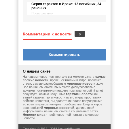
Серия терактов в Ираке: 12 погибших, 24
раненых
Происшествия
Комментарии к новости
0
Комментировать
О нашем сайте
На нашем новостном портале вы можете узнать
самые
свежие новости
, происшествиями в мире, политике
стран, самые разнообразные
мировые новости
ждут
Вас на нашем сайте, вы можете дискутировать с
другими посетителями нашего портала novostimira.net
обсуждать самые насущные
горячие новости
как
вашей страны, так и новости всего мира, проставляя
рейтинг новостям, вы делаете их более популярными
во всём мировом интернет сообществе. Будь в курсе
всех событий
мировых новостей
, делись всей
информацией на нашем сайте в социальных сетях.
Новости мира
- твой новостной портал в мировые
новости !
Copyright © 2014 - 2018 NovostiMira.net