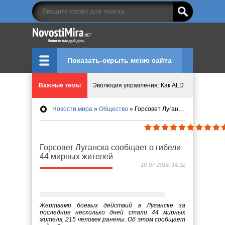
Показать-скрыть меню сайта
Эволюция управления: Как ALD Pro меняет пр
Важные темы
Криптовалюту предложили признать имуществ
Новости мира
»
Общество
» Горсовет Луганска сообщает о гибели 44 мирных жителей
Идеи, куда сходить с детьми в парки, музеи и
Горсовет Луганска сообщает о гибели
44 мирных жителей
Мир ярких эмоций и виртуальных развлечений:
18-07-2014, 14:32
Что означает число судьбы в нумерологии
Жертвами боевых действий в Луганске за
последние несколько дней стали 44 мирных
жителя, 215 человек ранены. Об этом сообщает