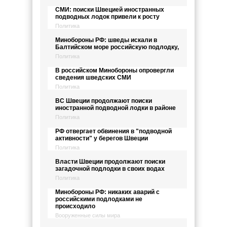
СМИ: поиски Швецией иностранных
подводных лодок привели к росту
Политика
Минобороны РФ: шведы искали в
Балтийском море российскую подлодку,
Политика
В российском Минобороны опровергли
сведения шведских СМИ
Политика
ВС Швеции продолжают поиски
иностранной подводной лодки в районе
Политика
РФ отвергает обвинения в "подводной
активности" у берегов Швеции
Политика
Власти Швеции продолжают поиски
загадочной подлодки в своих водах
Политика
Минобороны РФ: никаких аварий с
российскими подлодками не
происходило
Вооруженные силы мира