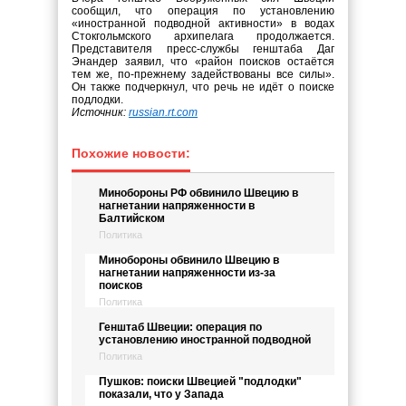
сообщил, что операция по установлению
«иностранной подводной активности» в водах
Стокгольмского архипелага продолжается.
Представителя пресс-службы генштаба Даг
Энандер заявил, что «район поисков остаётся
тем же, по-прежнему задействованы все силы».
Он также подчеркнул, что речь не идёт о поиске
подлодки.
Источник:
russian.rt.com
Похожие новости:
Минобороны РФ обвинило Швецию в
нагнетании напряженности в
Балтийском
Политика
Минобороны обвинило Швецию в
нагнетании напряженности из-за
поисков
Политика
Генштаб Швеции: операция по
установлению иностранной подводной
Политика
Пушков: поиски Швецией "подлодки"
показали, что у Запада