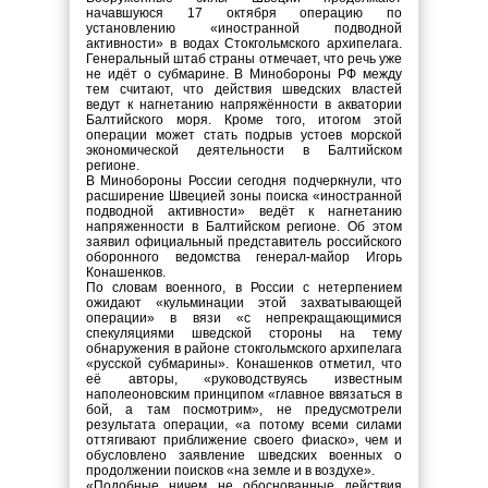
начавшуюся 17 октября операцию по
установлению «иностранной подводной
активности» в водах Стокгольмского архипелага.
Генеральный штаб страны отмечает, что речь уже
не идёт о субмарине. В Минобороны РФ между
тем считают, что действия шведских властей
ведут к нагнетанию напряжённости в акватории
Балтийского моря. Кроме того, итогом этой
операции может стать подрыв устоев морской
экономической деятельности в Балтийском
регионе.
В Минобороны России сегодня подчеркнули, что
расширение Швецией зоны поиска «иностранной
подводной активности» ведёт к нагнетанию
напряженности в Балтийском регионе. Об этом
заявил официальный представитель российского
оборонного ведомства генерал-майор Игорь
Конашенков.
По словам военного, в России с нетерпением
ожидают «кульминации этой захватывающей
операции» в вязи «с непрекращающимися
спекуляциями шведской стороны на тему
обнаружения в районе стокгольмского архипелага
«русской субмарины». Конашенков отметил, что
её авторы, «руководствуясь известным
наполеоновским принципом «главное ввязаться в
бой, а там посмотрим», не предусмотрели
результата операции, «а потому всеми силами
оттягивают приближение своего фиаско», чем и
обусловлено заявление шведских военных о
продолжении поисков «на земле и в воздухе».
«Подобные ничем не обоснованные действия