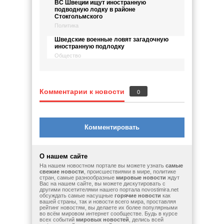
ВС Швеции ищут иностранную
подводную лодку в районе
Стокгольмского
Политика
Шведские военные ловят загадочную
иностранную подлодку
Общество
Комментарии к новости
0
Комментировать
О нашем сайте
На нашем новостном портале вы можете узнать
самые
свежие новости
, происшествиями в мире, политике
стран, самые разнообразные
мировые новости
ждут
Вас на нашем сайте, вы можете дискутировать с
другими посетителями нашего портала novostimira.net
обсуждать самые насущные
горячие новости
как
вашей страны, так и новости всего мира, проставляя
рейтинг новостям, вы делаете их более популярными
во всём мировом интернет сообществе. Будь в курсе
всех событий
мировых новостей
, делись всей