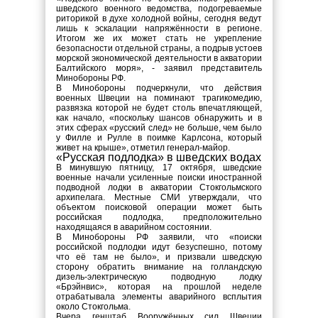
шведского военного ведомства, подогреваемые
риторикой в духе холодной войны, сегодня ведут
лишь к эскалации напряжённости в регионе.
Итогом же их может стать не укрепление
безопасности отдельной страны, а подрыв устоев
морской экономической деятельности в акватории
Балтийского моря», - заявил представитель
Минобороны РФ.
В Минобороны подчеркнули, что действия
военных Швеции на поминают трагикомедию,
развязка которой не будет столь впечатляющей,
как начало, «поскольку шансов обнаружить и в
этих сферах «русский след» не больше, чем было
у Филле и Рулле в поимке Карлсона, который
живет на крыше», отметил генерал-майор.
«Русская подлодка» в шведских водах
В минувшую пятницу, 17 октября, шведские
военные начали усиленные поиски иностранной
подводной лодки в акватории Стокгольмского
архипелага. Местные СМИ утверждали, что
объектом поисковой операции может быть
российская подлодка, предположительно
находящаяся в аварийном состоянии.
В Минобороны РФ заявили, что «поиски
российской подлодки идут безуспешно, потому
что её там не было», и призвали шведскую
сторону обратить внимание на голландскую
дизель-электрическую подводную лодку
«Брэйнвис», которая на прошлой неделе
отрабатывала элементы аварийного всплытия
около Стокгольма.
Вчера генштаб Вооружённых сил Швеции