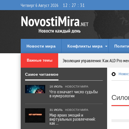
12
:
27
:
32
Четверг 6 Август 2026
Новости мира
Конфликты мира
Полити
Эволюция управления: Как ALD Pro ме
Важные темы
Самое читаемое
Криптовалюту предложили признать 
Новос
16 ИЮЛЬ
НОВОСТИ МИРА
Идеи, куда сходить с детьми в парки, 
Что означает число судьбы
в нумерологии
Сило
Мир ярких эмоций и виртуальных разв
31 ИЮЛЬ
НОВОСТИ МИРА
Мир ярких эмоций и
Что означает число судьбы в нумеро
виртуальных развлечений:
как ...