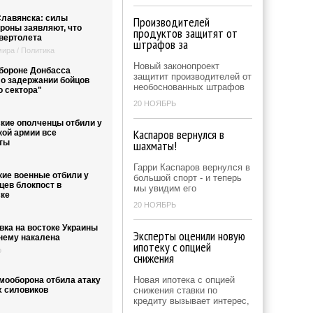
лавянска: силы
Производителей
роны заявляют, что
продуктов защитят от
 вертолета
штрафов за
ира / Политика
Новый законопроект
бороне Донбасса
защитит производителей от
 о задержании бойцов
необоснованных штрафов
о сектора"
20 НОЯБРЬ
кие ополченцы отбили у
Каспаров вернулся в
кой армии все
ты
шахматы!
Гарри Каспаров вернулся в
кие военные отбили у
большой спорт - и теперь
цев блокпост в
мы увидим его
ке
20 НОЯБРЬ
вка на востоке Украины
Эксперты оценили новую
нему накалена
ипотеку с опцией
о
снижения
Новая ипотека с опцией
мооборона отбила атаку
х силовиков
снижения ставки по
кредиту вызывает интерес,