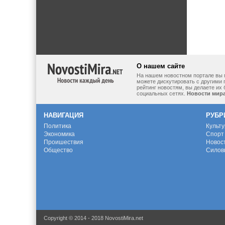
О нашем сайте
На нашем новостном портале вы 
можете дискутировать с другими 
рейтинг новостям, вы делаете их
социальных сетях.
Новости мир
НАВИГАЦИЯ
РУБР
Политика
Культ
Экономика
Спорт
Проишествия
Новос
Общество
Силов
Copyright © 2014 - 2018 NovostiMira.net