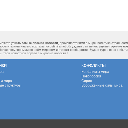
можете узнать
самые свежие новости
, происшествиями в мире, политике стран, са
посетителями нашего портала novostimira.net обсуждать самые насущные
горячие но
 более популярными во всём мировом интернет сообществе. Будь в курсе всех событ
а
- твой новостной портал в мировые новости !
ИКИ
КОНФЛИКТЫ
ура
Конфликты мира
Новороссия
ти мира
Сирия
ые структуры
Вооруженные силы мира