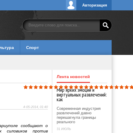
Авторизация
льтура
Спорт
Лента новостей
Мир ярких эмоций и
виртуальных развлечений:
как
4-05-2014, 01:40
Современная индустрия
развлечений давно
перешагнула границы
реального
ариуполе сообщают о
31 ИЮЛЬ
их силовиков против