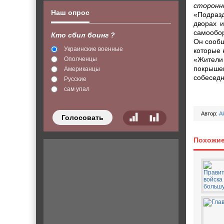
сторонн
Наш опрос
«Подраз
дворах и
самообор
Кто сбил боинг ?
Он сообщ
Украинские военные
которые 
Ополченцы
«Жители
покрышек
Американцы
собеседн
Русские
сам упал
Автор:
A
Голосовать
Похожие