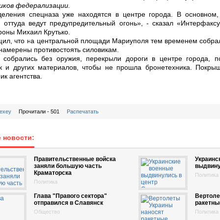
иков федерализации.
деления спецназа уже находятся в центре города. В основном,
 оттуда ведут предупредительный огонь», - сказал «Интерфакс
оны Михаил Крутько.
ил, что на центральной площади Мариуполя тем временем собрал
намерены противостоять силовикам.
 собрались без оружия, перекрыли дороги в центре города, п
 и других материалов, чтобы не прошла бронетехника. Покрыш
ик агентства.
lexey
Прочитали - 501
Распечатать
 новости:
Правительственные войска
Украинс
заняли большую часть
выдвину
Краматорска
Политика
Политика
Глава "Правого сектора"
Вертоле
отправился в Славянск
ракетны
Общество
Политика