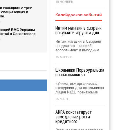
18 НОЯБРЬ
и сообщили о трех
 спецназовцах в
Калейдоскоп событий
ке
о
Интим магазин в сызрани
ующий ВМС Украины
покупайте игрушки для
 штаб в Севастополе
о
Интим магазин в Сызрани
предлагает широкий
ассортимент и выгодные
15 АПРЕЛЬ
Школьники Первоуральска
познакомились с
«Униматик» организовал
экскурсию для школьников
лицея №21, познакомив
25 МАРТ
АКРА констатирует
замедление роста
кредитного