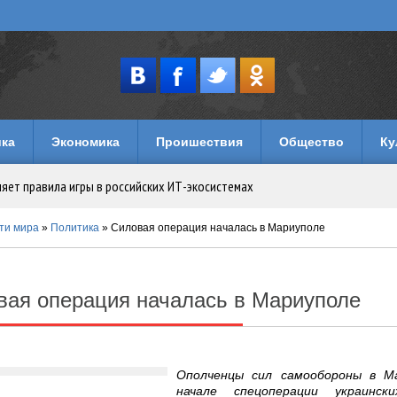
ка
Экономика
Проишествия
Общество
Ку
няет правила игры в российских ИТ-экосистемах
имуществом в Уголовном кодексе
ти мира
»
Политика
» Силовая операция началась в Мариуполе
музеи и кафе
вая операция началась в Мариуполе
лечений: как устроен досуг на игровых порталах
логии
Ополченцы сил самообороны в М
начале спецоперации украинск