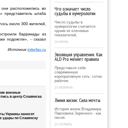
Что означает число
 они расположились во
судьбы в нумерологии
у» представитель штаба
Число судьбы в
ось около 300 жителей,
нумерологии считается
одним из ключевых
остроили баррикады из
показателей,
ки подожгли», - сказал
16 ИЮЛЬ
Источник:
interfax.ru
Эволюция управления: Как
ALD Pro меняет правила
Представьте себе
современную
корпоративную сеть: сотни
рабочих
23 ФЕВРАЛЬ
кие военные
лись в центр Славянска
Линия жизни: Сила мечты
История жизни Владимира
Павловича Заречного - как
ты Украины наносят
песня.
е удары по Славянску
21 НОЯБРЬ