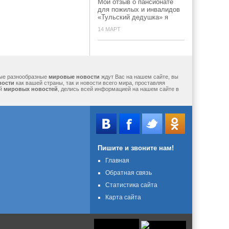
Мой отзыв о пансионате
для пожилых и инвалидов
«Тульский дедушка» я
14 МАРТ
мые разнообразные
мировые новости
ждут Вас на нашем сайте, вы
вости
как вашей страны, так и новости всего мира, проставляя
ий
мировых новостей
, делись всей информацией на нашем сайте в
Пишите и звоните нам!
Главная
Обратная связь
Статистика сайта
Карта сайта