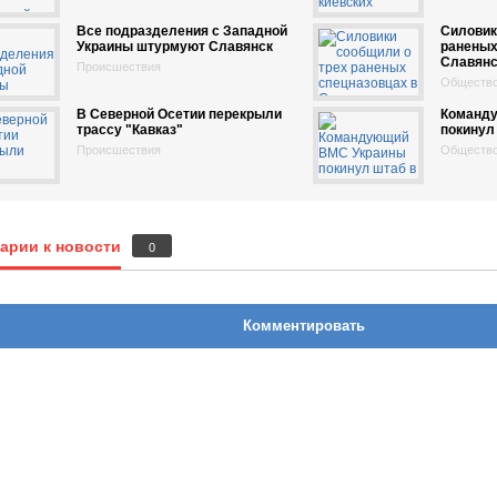
Все подразделения с Западной
Силовик
Украины штурмуют Славянск
раненых
Славянс
Происшествия
Обществ
В Северной Осетии перекрыли
Команд
трассу "Кавказ"
покинул
Происшествия
Обществ
арии к новости
0
Комментировать