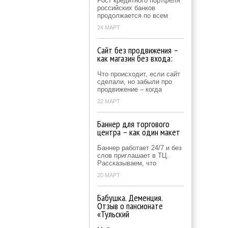
Рост кредитного портфеля
российских банков
продолжается по всем
24 МАРТ
Сайт без продвижения –
как магазин без входа:
Что происходит, если сайт
сделали, но забыли про
продвижение – когда
22 МАРТ
Баннер для торгового
центра – как один макет
Баннер работает 24/7 и без
слов приглашает в ТЦ.
Рассказываем, что
20 МАРТ
Бабушка. Деменция.
Отзыв о пансионате
«Тульский