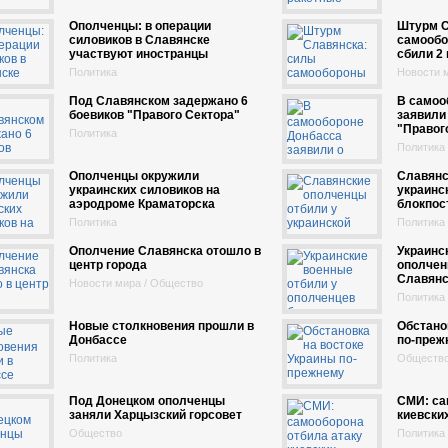
Ополченцы: в операции
Штурм С
силовиков в Славянске
самообо
участвуют иностранцы
сбили 2
Политика
Новости м
Под Славянском задержано 6
В самоо
боевиков "Правого Сектора"
заявили
"Правог
Политика
Политика
Ополченцы окружили
Славянс
украинских силовиков на
украинс
аэродроме Краматорска
блокпос
Политика
Политика
Ополчение Славянска отошло в
Украинс
центр города
ополчен
Славянс
Новости мира / Общество
Политика
Новые столкновения прошли в
Обстано
Донбассе
по-преж
Политика
Обществ
Под Донецком ополченцы
СМИ: са
заняли Харцызский горсовет
киевски
Общество
Политика