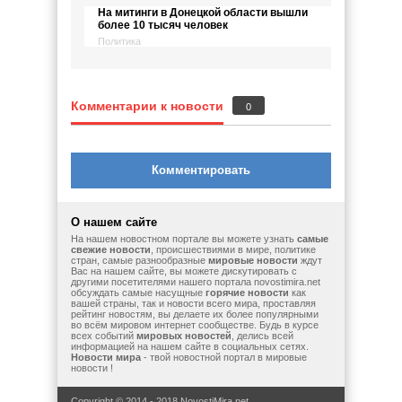
На митинги в Донецкой области вышли
более 10 тысяч человек
Политика
Комментарии к новости
0
Комментировать
О нашем сайте
На нашем новостном портале вы можете узнать
самые
свежие новости
, происшествиями в мире, политике
стран, самые разнообразные
мировые новости
ждут
Вас на нашем сайте, вы можете дискутировать с
другими посетителями нашего портала novostimira.net
обсуждать самые насущные
горячие новости
как
вашей страны, так и новости всего мира, проставляя
рейтинг новостям, вы делаете их более популярными
во всём мировом интернет сообществе. Будь в курсе
всех событий
мировых новостей
, делись всей
информацией на нашем сайте в социальных сетях.
Новости мира
- твой новостной портал в мировые
новости !
Copyright © 2014 - 2018 NovostiMira.net