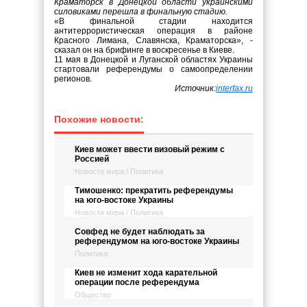
Краматорск в Донецкой области украинскими
силовиками перешла в финальную стадию.
«В финальной стадии находится
антитеррористическая операция в районе
Красного Лимана, Славянска, Краматорска», -
сказал он на брифинге в воскресенье в Киеве.
11 мая в Донецкой и Луганской областях Украины
стартовали референдумы о самоопределении
регионов.
Источник:
interfax.ru
Похожие новости:
Киев может ввести визовый режим с
Россией
Новости мира / Политика
Тимошенко: прекратить референдумы
на юго-востоке Украины
Новости мира / Политика
Совфед не будет наблюдать за
референдумом на юго-востоке Украины
Политика
Киев не изменит хода карательной
операции после референдума
Общество