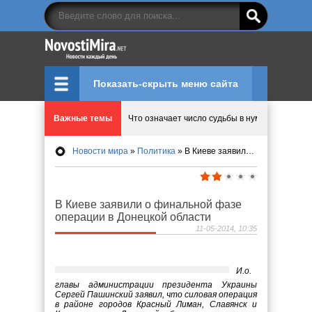
Показать-скрыть меню сайта
Важные темы
Что означает число судьбы в нумерологии
Новости мира
»
Политика
» В Киеве заявили о финальной фазе операции в Донецкой области
Эволюция управления: Как ALD Pro меняет пр
Криптовалюту предложили признать имуществ
В Киеве заявили о финальной фазе
операции в Донецкой области
Идеи, куда сходить с детьми в парки, музеи и
11-05-2014, 10:35
Мир ярких эмоций и виртуальных развлечений:
И.о.
главы администрации президента Украины
Сергей Пашинский заявил, что силовая операция
в районе городов Красный Лиман, Славянск и