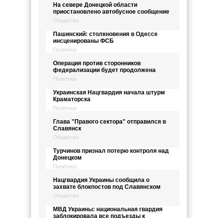
На севере Донецкой области
приостановлено автобусное сообщение
Общество
Пашинский: столкновения в Одессе
инсценированы ФСБ
Политика
Операция против сторонников
федерализации будет продолжена
Политика
Украинская Нацгвардия начала штурм
Краматорска
Политика
Глава "Правого сектора" отправился в
Славянск
Общество
Турчинов признал потерю контроля над
Донецком
Политика
Нацгвардия Украины сообщила о
захвате блокпостов под Славянском
Общество
МВД Украины: национальная гвардия
заблокировала все подъезды к