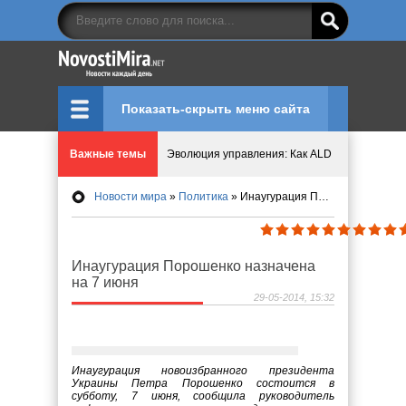
Показать-скрыть меню сайта
Эволюция управления: Как ALD Pro меняет пр
Важные темы
Криптовалюту предложили признать имуществ
Новости мира
»
Политика
» Инаугурация Порошенко назначена на 7 июня
Идеи, куда сходить с детьми в парки, музеи и
Мир ярких эмоций и виртуальных развлечений:
Инаугурация Порошенко назначена
на 7 июня
29-05-2014, 15:32
Что означает число судьбы в нумерологии
Инаугурация новоизбранного президента
Украины Петра Порошенко состоится в
субботу, 7 июня, сообщила руководитель