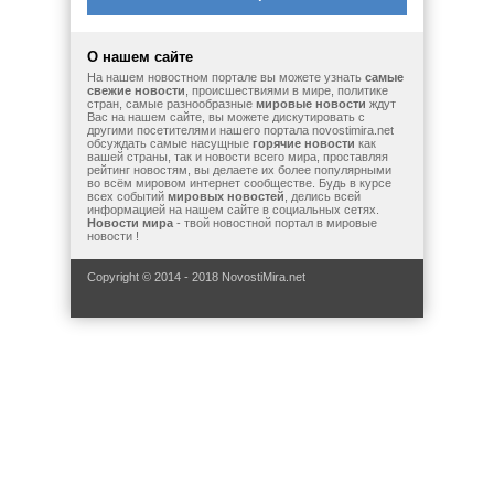
О нашем сайте
На нашем новостном портале вы можете узнать
самые
свежие новости
, происшествиями в мире, политике
стран, самые разнообразные
мировые новости
ждут
Вас на нашем сайте, вы можете дискутировать с
другими посетителями нашего портала novostimira.net
обсуждать самые насущные
горячие новости
как
вашей страны, так и новости всего мира, проставляя
рейтинг новостям, вы делаете их более популярными
во всём мировом интернет сообществе. Будь в курсе
всех событий
мировых новостей
, делись всей
информацией на нашем сайте в социальных сетях.
Новости мира
- твой новостной портал в мировые
новости !
Copyright © 2014 - 2018 NovostiMira.net