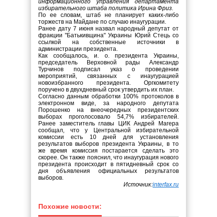
информационного управления департамента
избирательного штаба политика Ирина Фриз.
По ее словам, штаб не планирует каких-либо
торжеств на Майдане по случаю инаугурации.
Ранее дату 7 июня назвал народный депутат от
фракции "Батькивщина" Украины Юрий Стець со
ссылкой на собственные источники в
администрации президента.
Как сообщалось, и. о. президента Украины,
председатель Верховной рады Александр
Турчинов подписал указ о проведении
мероприятий, связанных с инаугурацией
новоизбранного президента. Оргкомитету
поручено в двухдневный срок утвердить их план.
Согласно данным обработки 100% протоколов в
электронном виде, за народного депутата
Порошенко на внеочередных президентских
выборах проголосовало 54,7% избирателей.
Ранее заместитель главы ЦИК Андрей Магера
сообщал, что у Центральной избирательной
комиссии есть 10 дней для установления
результатов выборов президента Украины, в то
же время комиссия постарается сделать это
скорее. Он также пояснил, что инаугурация нового
президента происходит в пятидневный срок со
дня объявления официальных результатов
выборов.
Источник:
interfax.ru
Похожие новости: