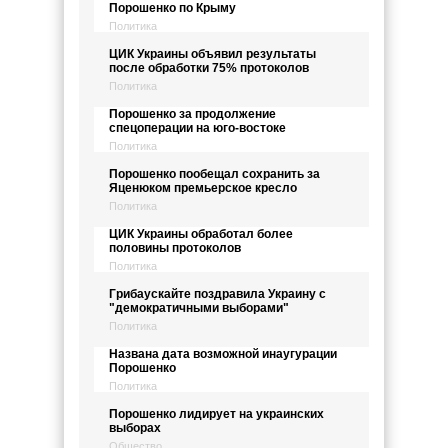
Порошенко по Крыму
Политика
ЦИК Украины объявил результаты
после обработки 75% протоколов
Политика
Порошенко за продолжение
спецоперации на юго-востоке
Политика
Порошенко пообещал сохранить за
Яценюком премьерское кресло
Политика
ЦИК Украины обработал более
половины протоколов
Политика
Грибаускайте поздравила Украину с
"демократичными выборами"
Политика
Названа дата возможной инаугурации
Порошенко
Политика
Порошенко лидирует на украинских
выборах
Общество