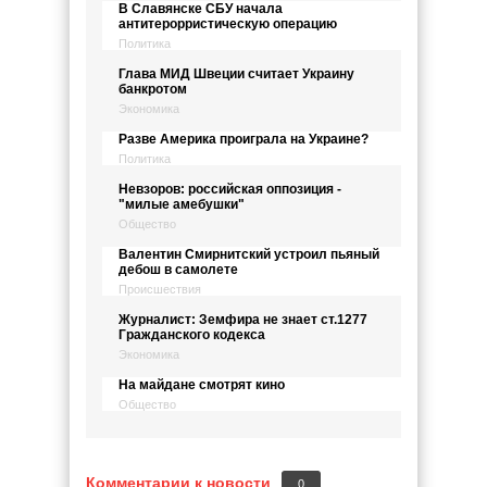
В Славянске СБУ начала
антитерорристическую операцию
Политика
Глава МИД Швеции считает Украину
банкротом
Экономика
Разве Америка проиграла на Украине?
Политика
Невзоров: российская оппозиция -
"милые амебушки"
Общество
Валентин Смирнитский устроил пьяный
дебош в самолете
Происшествия
Журналист: Земфира не знает ст.1277
Гражданского кодекса
Экономика
На майдане смотрят кино
Общество
Комментарии к новости
0