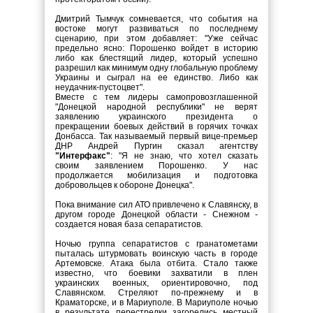
Дмитрий Тымчук сомневается, что события на
востоке могут развиваться по последнему
сценарию, при этом добавляет: "Уже сейчас
предельно ясно: Порошенко войдет в историю
либо как блестящий лидер, который успешно
разрешил как минимум одну глобальную проблему
Украины и сыграл на ее единство. Либо как
неудачник-пустоцвет".
Вместе с тем лидеры самопровозглашенной
"Донецкой народной республики" не верят
заявлению украинского президента о
прекращении боевых действий в горячих точках
Донбасса. Так называемый первый вице-премьер
ДНР Андрей Пургин сказал агентству
"Интерфакс"
: "Я не знаю, что хотел сказать
своим заявлением Порошенко. У нас
продолжается мобилизация и подготовка
добровольцев к обороне Донецка".
Пока внимание сил АТО привлечено к Славянску, в
другом городе Донецкой области - Снежном -
создается новая база сепаратистов.
Ночью группа сепаратистов с гранатометами
пыталась штурмовать воинскую часть в городе
Артемовске. Атака была отбита. Стало также
известно, что боевики захватили в плен
украинских военных, ориентировочно, под
Славянском. Стреляют по-прежнему и в
Краматорске, и в Мариуполе. В Мариуполе ночью
в результате перестрелки загорелись местный