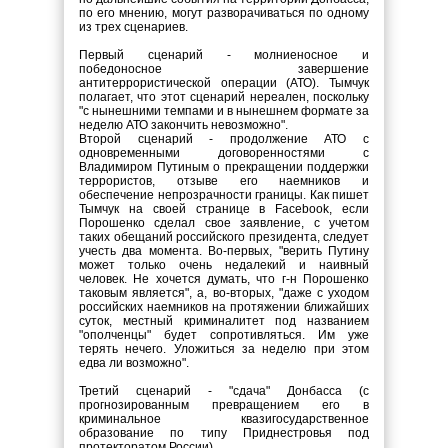
по его мнению, могут разворачиваться по одному
из трех сценариев.
Первый сценарий - молниеносное и
победоносное завершение
антитеррористической операции (АТО). Тымчук
полагает, что этот сценарий нереален, поскольку
"с нынешними темпами и в нынешнем формате за
неделю АТО закончить невозможно".
Второй сценарий - продолжение АТО с
одновременными договоренностями с
Владимиром Путиным о прекращении поддержки
террористов, отзыве его наемников и
обеспечение непрозрачности границы. Как пишет
Тымчук на своей странице в Facebook, если
Порошенко сделал свое заявление, с учетом
таких обещаний российского президента, следует
учесть два момента. Во-первых, "верить Путину
может только очень недалекий и наивный
человек. Не хочется думать, что г-н Порошенко
таковым является", а, во-вторых, "даже с уходом
российских наемников на протяжении ближайших
суток, местный криминалитет под названием
"ополченцы" будет сопротивляться. Им уже
терять нечего. Уложиться за неделю при этом
едва ли возможно".
Третий сценарий - "сдача" Донбасса (с
прогнозированным превращением его в
криминальное квазигосударственное
образование по типу Приднестровья под
протекторатом России).