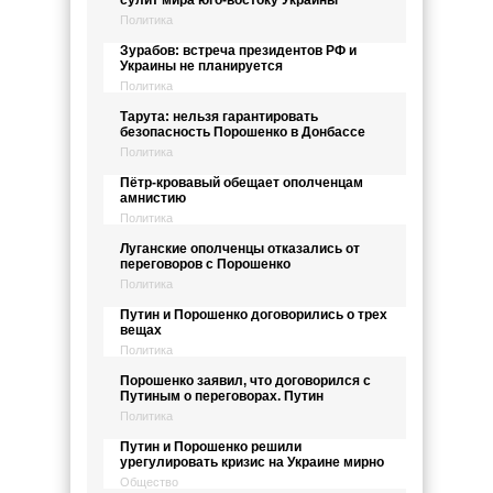
сулит мира юго-востоку Украины
Политика
Зурабов: встреча президентов РФ и
Украины не планируется
Политика
Тарута: нельзя гарантировать
безопасность Порошенко в Донбассе
Политика
Пётр-кровавый обещает ополченцам
амнистию
Политика
Луганские ополченцы отказались от
переговоров с Порошенко
Политика
Путин и Порошенко договорились о трех
вещах
Политика
Порошенко заявил, что договорился с
Путиным о переговорах. Путин
Политика
Путин и Порошенко решили
урегулировать кризис на Украине мирно
Общество