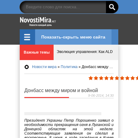
Показать-скрыть меню сайта
Эволюция управления: Как ALD Pro меняет пр
Важные темы
Криптовалюту предложили признать имуществ
Новости мира
»
Политика
» Донбасс между миром и войной
Идеи, куда сходить с детьми в парки, музеи и
Мир ярких эмоций и виртуальных развлечений:
Донбасс между миром и войной
9-06-2014, 14:30
Что означает число судьбы в нумерологии
Президент Украины Петр Порошенко заявил о
необходимости прекращения огня в Луганской и
Донецкой областях на этой неделе.
Соответствующие заявления он сделал в
воскресенье, 8 июня, в ходе заседания в Киеве