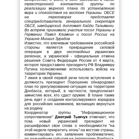
трехсторонней контактной группы по
реализации мирного плана по установлению
мира и спокойствия на востоке Украины. ОБСЕ
на переговорах представлял
спецпредставитель генерального секретаря
ОБСЕ, швейцарский дипломат Хайди Тальявини.
Во встрече принимали участие посол Украины в
Германии Павел Климкин и посол России на
Украине Михаил Зурабов.
Известно, что ключевым требованием российской
стороны является прекращение силовой
операции в двух неспокойных украинских
регионах, а украинской - официальная отмена
решения Совета Федерации России от 4 марта,
которое предоставило президенту РФ Владимиру
Путина полномочиями использовать войска на
территории Украины.
7 июня в своей первой речи после вступления в
должность президент Порошенко обнародовал
план по урегулированию ситуации на территории
Донбасса, который, в частности, предполагает
амнистию всех, кто сдаст оружие. В плане также
речь идет о создании контролируемого коридора
для российских наемников, желающих вернуться
на родину.
Координатор группы "Информационное
сопротивление"
Дмитрий Тымчук
отмечает, что
пока новый украинский президент не
расшифровал свои слова о необходимости "на
этой неделе прекратить огонь" на востоке страны,
комментировать его заявление проблематично,
но дальнейшие события на территории Донбасса,