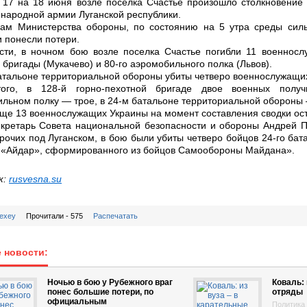
 17 на 18 июня возле поселка Счастье произошло столкновение 
народной армии Луганской республики.
кам Министерства обороны, по состоянию на 5 утра среды силы
 понесли потери.
сти, в ночном бою возле поселка Счастье погибли 11 военносл
 бригады (Мукачево) и 80-го аэромобильного полка (Львов).
атальоне территориальной обороны убиты четверо военнослужащи
ого, в 128-й горно-пехотной бригаде двое военных полу
льном полку — трое, в 24-м батальоне территориальной обороны 
ще 13 военнослужащих Украины на момент составления сводки ост
кретарь Совета национальной безопасности и обороны Андрей П
рочих под Луганском, в бою были убиты четверо бойцов 24-го ба
 «Айдар», сформированного из бойцов Самообороны Майдана».
к:
rusvesna.su
lexey
Прочитали - 575
Распечатать
 новости:
Ночью в бою у Рубежного враг
Коваль: 
понес большие потери, по
отряды
официальным
Политика