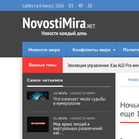
05
:
40
:
21
Суббота 8 Август 2026
Новости мира
Конфликты мира
Полити
Эволюция управления: Как ALD Pro ме
Важные темы
Криптовалюту предложили признать 
Самое читаемое
Новос
Идеи, куда сходить с детьми в парки, 
16 ИЮЛЬ
НОВОСТИ МИРА
Что означает число судьбы
в нумерологии
Ночью
Мир ярких эмоций и виртуальных разв
еще 
31 ИЮЛЬ
НОВОСТИ МИРА
Что означает число судьбы в нумеро
Мир ярких эмоций и
виртуальных развлечений:
как ...