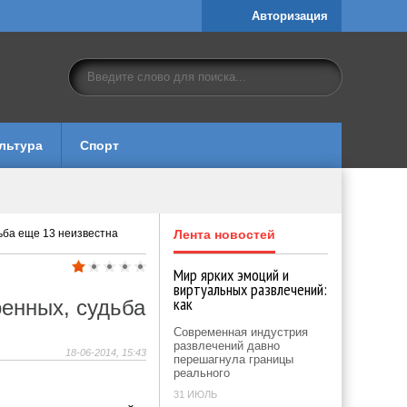
Авторизация
льтура
Спорт
ьба еще 13 неизвестна
Лента новостей
Мир ярких эмоций и
виртуальных развлечений:
как
оенных, судьба
Современная индустрия
развлечений давно
18-06-2014, 15:43
перешагнула границы
реального
31 ИЮЛЬ