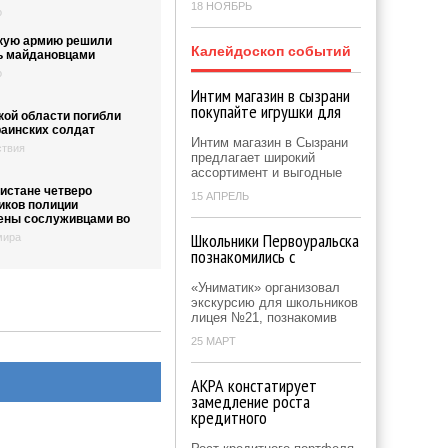
18 НОЯБРЬ
о
кую армию решили
Калейдоскоп событий
ь майдановцами
о
Интим магазин в сызрани
покупайте игрушки для
кой области погибли
раинских солдат
Интим магазин в Сызрани
твия
предлагает широкий
ассортимент и выгодные
истане четверо
15 АПРЕЛЬ
иков полиции
ены сослуживцами во
Школьники Первоуральска
мира
познакомились с
«Униматик» организовал
экскурсию для школьников
лицея №21, познакомив
25 МАРТ
АКРА констатирует
замедление роста
кредитного