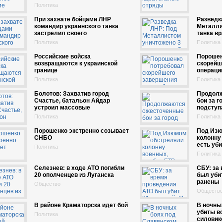
Политика
При захвате бойцами ЛНР
Разведк
командир украинского танка
Металли
застрелил своего
танка в
Политика
Политика
Российские войска
Порошен
возвращаются к украинской
скорейш
границе
операци
Политика
Политика
Болотов: Захватив город
Продолж
Счастье, батальон Айдар
бои за г
устроил массовые
подступ
Политика
Политика
Порошенко экстренно созывает
Под Изю
СНБО
колонну 
есть уб
Политика
Политика
Селезнев: в ходе АТО погибли
СБУ: за
20 ополченцев из Луганска
был убит
ранены
Общество
Обществ
В районе Краматорска идет бой
В ночны
убиты в
Политика
силовик