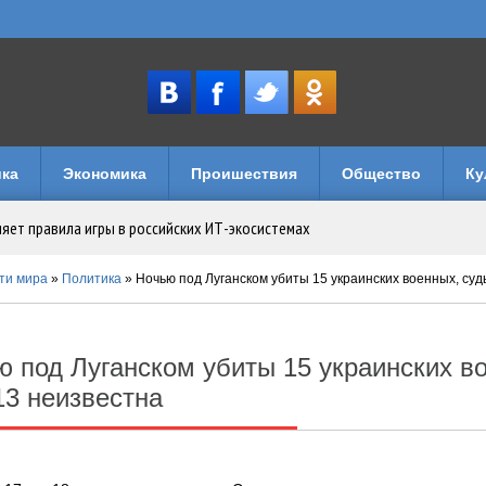
ка
Экономика
Проишествия
Общество
Ку
няет правила игры в российских ИТ-экосистемах
имуществом в Уголовном кодексе
ти мира
»
Политика
» Ночью под Луганском убиты 15 украинских военных, суд
музеи и кафе
 под Луганском убиты 15 украинских в
лечений: как устроен досуг на игровых порталах
13 неизвестна
логии