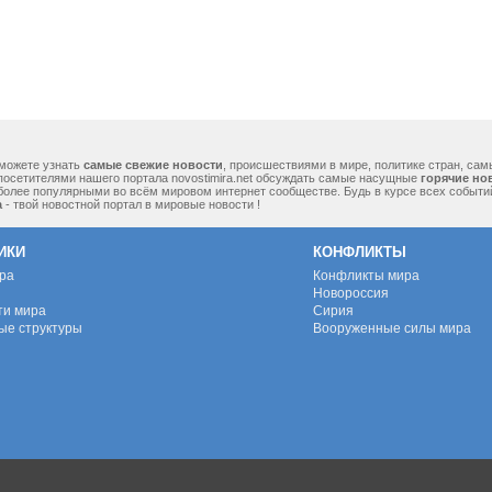
можете узнать
самые свежие новости
, происшествиями в мире, политике стран, са
посетителями нашего портала novostimira.net обсуждать самые насущные
горячие но
 более популярными во всём мировом интернет сообществе. Будь в курсе всех событ
а
- твой новостной портал в мировые новости !
ИКИ
КОНФЛИКТЫ
ура
Конфликты мира
Новороссия
ти мира
Сирия
ые структуры
Вооруженные силы мира