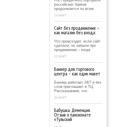
Рост кредитного портфеля
российских банков
продолжается по всем
24 МАРТ
Сайт без продвижения –
как магазин без входа:
Что происходит, если сайт
сделали, но забыли про
продвижение – когда
22 МАРТ
Баннер для торгового
центра – как один макет
Баннер работает 24/7 и без
слов приглашает в ТЦ.
Рассказываем, что
20 МАРТ
Бабушка. Деменция.
Отзыв о пансионате
«Тульский