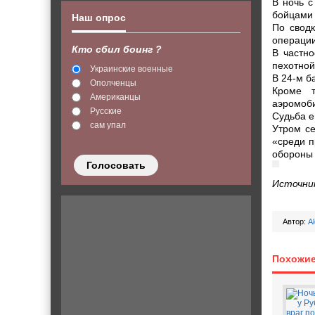
В ночь c
бойцами 
Наш опрос
По свод
операции
Кто сбил боинг ?
В частно
пехотной
Украинские военные
В 24-м б
Ополченцы
Кроме т
Американцы
аэромоби
Русские
Судьба е
сам упал
Утром се
«среди п
обороны
Голосовать
Источни
Автор:
A
Похожие