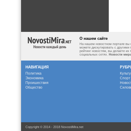
О нашем сайте
На нашем новостном портале вы 
можете дискутировать с другими 
рейтинг новостям, вы делаете их
социальных сетях.
Новости мир
НАВИГАЦИЯ
РУБР
Политика
Культ
Экономика
Спорт
Проишествия
Новос
Общество
Силов
Copyright © 2014 - 2018 NovostiMira.net