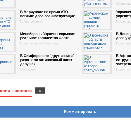
Обществ
В Мариуполе во время АТО
Украинс
погибли двое военнослужащих
укрепит
Происшествия
Обществ
Минобороны Украины скрывает
В Донец
реальное количество жертв
двое ук
Новости мира / Политика
Происшес
В Симферополе "дружинники"
В Афган
разогнали антивоенный пикет
сотрудн
девушек
застрел
Общество
Новости 
арии к новости
0
Комментировать