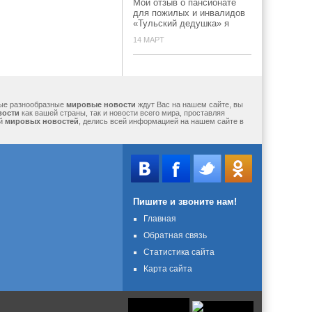
Мой отзыв о пансионате
для пожилых и инвалидов
«Тульский дедушка» я
14 МАРТ
мые разнообразные
мировые новости
ждут Вас на нашем сайте, вы
вости
как вашей страны, так и новости всего мира, проставляя
ий
мировых новостей
, делись всей информацией на нашем сайте в
Пишите и звоните нам!
Главная
Обратная связь
Статистика сайта
Карта сайта