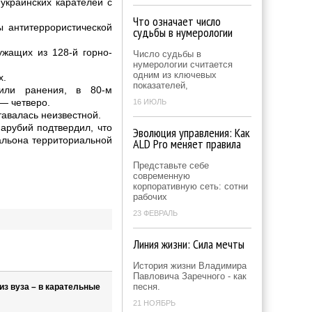
украинских карателей с
Что означает число
 антитеррористической
судьбы в нумерологии
ужащих из 128-й горно-
Число судьбы в
нумерологии считается
одним из ключевых
х.
показателей,
чили ранения, в 80-м
— четверо.
16 ИЮЛЬ
авалась неизвестной.
арубий подтвердил, что
Эволюция управления: Как
тальона территориальной
ALD Pro меняет правила
Представьте себе
современную
корпоративную сеть: сотни
рабочих
23 ФЕВРАЛЬ
Линия жизни: Сила мечты
История жизни Владимира
Павловича Заречного - как
песня.
из вуза – в карательные
21 НОЯБРЬ