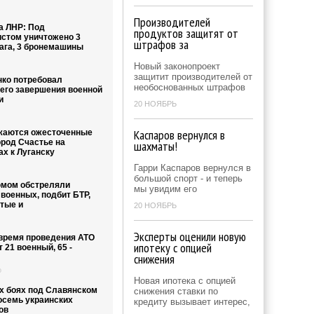
Производителей
а ЛНР: Под
продуктов защитят от
стом уничтожено 3
штрафов за
рага, 3 бронемашины
Новый законопроект
защитит производителей от
ко потребовал
необоснованных штрафов
его завершения военной
и
20 НОЯБРЬ
Каспаров вернулся в
аются ожесточенные
ород Счастье на
шахматы!
ах к Луганску
Гарри Каспаров вернулся в
большой спорт - и теперь
мом обстреляли
мы увидим его
военных, подбит БТР,
итые и
20 НОЯБРЬ
Эксперты оценили новую
 время проведения АТО
ипотеку с опцией
 21 военный, 65 -
снижения
о
Новая ипотека с опцией
х боях под Славянском
снижения ставки по
осемь украинских
кредиту вызывает интерес,
ов