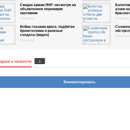
Сводка армии ЛНР: несмотря на
Болотов
объявленное перемирие
атаки на
противник
Красног
Политика
Политика
Война глазами врага: подбитая
Съемочн
бронетехника и раненые
обстрел
солдаты (видео)
Происшес
Политика
арии к новости
0
Комментировать