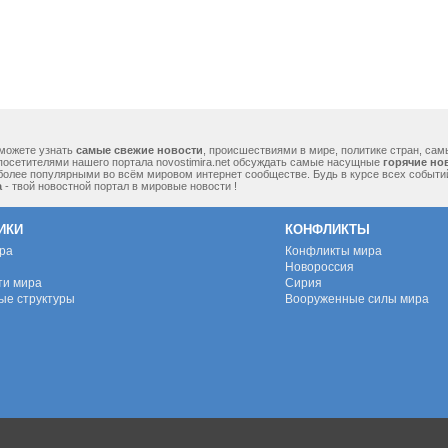
можете узнать
самые свежие новости
, происшествиями в мире, политике стран, са
посетителями нашего портала novostimira.net обсуждать самые насущные
горячие но
 более популярными во всём мировом интернет сообществе. Будь в курсе всех событ
а
- твой новостной портал в мировые новости !
ИКИ
КОНФЛИКТЫ
ура
Конфликты мира
Новороссия
ти мира
Сирия
ые структуры
Вооруженные силы мира