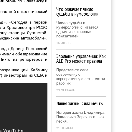
й огонь по Славянску и
Что означает число
бластной онкологический
судьбы в нумерологии
д». «Сегодня в первой
Число судьбы в
е и Христовое три РСЗО
нумерологии считается
одним из ключевых
ону станицы Луганской.
показателей,
ражданские автомобили»,
16 ИЮЛЬ
рода Донецк Ростовской
снимали обезвреживание
Эволюция управления: Как
икто из репортёров и
ALD Pro меняет правила
 разрешающий Кабмину
Представьте себе
современную
С) инвесторам из США и
корпоративную сеть: сотни
рабочих
23 ФЕВРАЛЬ
Линия жизни: Сила мечты
История жизни Владимира
Павловича Заречного - как
песня.
21 НОЯБРЬ