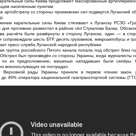
арательные силы Киева продолжают массированный артиллерийски
ащим населенным пунктам.
ке артобстрелу со стороны прокиевских сил подвергся Луганский о
р.
менем карательные силы Киева стягивают к Луганску РСЗО «Гра
 дня противник разместил в районе сёл Стукалова Балка, Обозно
Два расчёта были развёрнуты в сторону Луганска, один — в стор
и сопровождали шесть БТР, десять грузовиков, микроавтобусы и г
ет пресс-служба Луганской народной республики.
я группа российского Пятого канала попала под обстрел близ го
 Обстрел был произведён со стороны Украины, когда журналисты 
: по их предположению, мишенью нападавших были сапёры. Н
их военнослужащих не пострадал.
ы Верховной рады Украины приняли в первом чтении закон,
 до 49% оператора национальной газотранспортной системы (ГТ