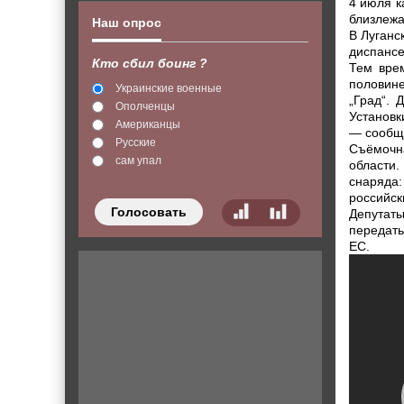
4 июля к
близлеж
Наш опрос
В Луганс
диспансе
Кто сбил боинг ?
Тем вре
половине
Украинские военные
„Град“. 
Ополченцы
Установк
Американцы
— сообща
Русские
Съёмочна
сам упал
области.
снаряда
российск
Голосовать
Депутат
передать
ЕС.