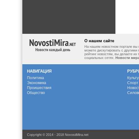
О нашем сайте
На нашем новостном портале вы 
можете дискутировать с другими 
рейтинг новостям, вы делаете их
социальных сетях.
Новости мир
НАВИГАЦИЯ
РУБР
Политика
Культ
Экономика
Спорт
Проишествия
Новос
Общество
Силов
Copyright © 2014 - 2018 NovostiMira.net