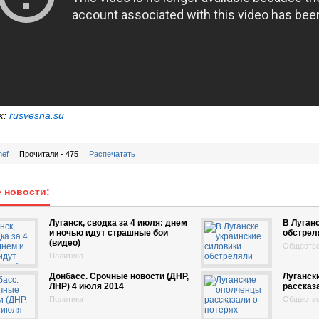
к:
rusvesna.su
hef
Прочитали - 475
Распечатать
 новости:
Луганск, сводка за 4 июля: днем
В Луган
и ночью идут страшные бои
обстрел
(видео)
Обществ
Политика
Донбасс. Срочные новости (ДНР,
Луганск
ЛНР) 4 июля 2014
рассказ
Политика
Обществ