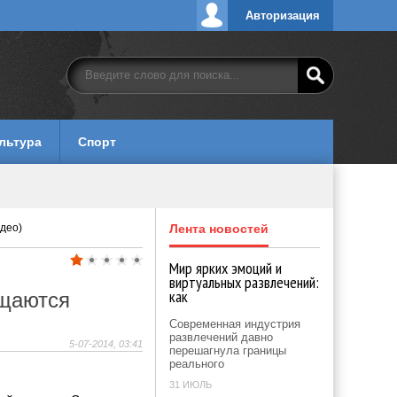
Авторизация
льтура
Спорт
идео)
Лента новостей
Мир ярких эмоций и
виртуальных развлечений:
как
ащаются
Современная индустрия
развлечений давно
5-07-2014, 03:41
перешагнула границы
реального
31 ИЮЛЬ