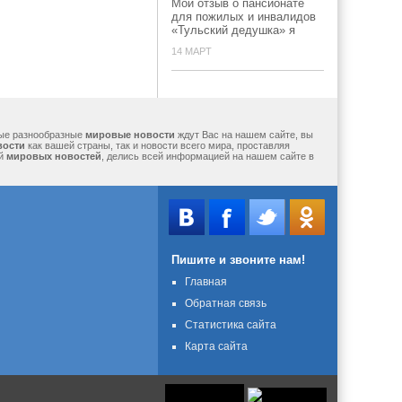
Мой отзыв о пансионате
для пожилых и инвалидов
«Тульский дедушка» я
14 МАРТ
мые разнообразные
мировые новости
ждут Вас на нашем сайте, вы
вости
как вашей страны, так и новости всего мира, проставляя
ий
мировых новостей
, делись всей информацией на нашем сайте в
Пишите и звоните нам!
Главная
Обратная связь
Статистика сайта
Карта сайта