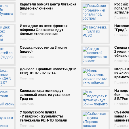
Каратели бомбят центр Луганска
Российс
(видео-включение)
попали 
артилле
Политика
Политика
Итоги дня: на всех фронтах
Николае
обороны Славянска идут
"Град".
боевые столкновения
Политика
Политика
Сводка новостей за 3 июля
Сводка 
(видео)
2 июля:
убивают
Политика
Новости м
Донбасс. Срочные новости (ДНР,
Игорь С
ЛНР). 01.07 - 02.07.14
их «люб
Крамато
Политика
Политика
Киевские каратели ведут
На подст
залповый огонь из установок
бои — по
Град по
8 БТРов
Политика
Политика
У пропускного пункта
Съёмочн
«Изварино» журналисты
канала»
телеканала РЕН-ТВ попали
миномёт
Политика
Политика