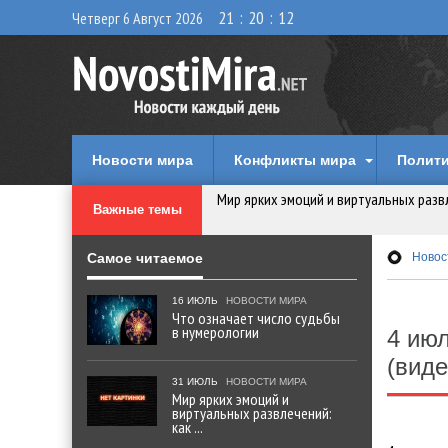
21
:
20
:
12
Четверг 6 Август 2026
Мир ярких эмоций и виртуальных разв
Новости мира
Конфликты мира
Полити
Что означает число судьбы в нумеро
Важные темы
Самое читаемое
Новос
Эволюция управления: Как ALD Pro ме
16 ИЮЛЬ
НОВОСТИ МИРА
Криптовалюту предложили признать 
Что означает число судьбы
в нумерологии
4 июл
Идеи, куда сходить с детьми в парки, 
(виде
31 ИЮЛЬ
НОВОСТИ МИРА
Мир ярких эмоций и
виртуальных развлечений:
как ...