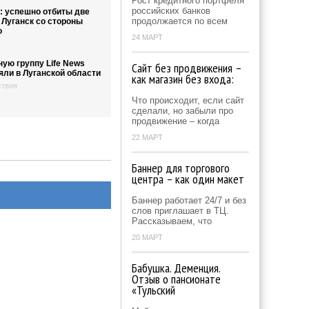
Рост кредитного портфеля
российских банков
: успешно отбиты две
продолжается по всем
 Луганск со стороны
о
24 МАРТ
ую группу Life News
Сайт без продвижения –
яли в Луганской области
как магазин без входа:
твия
Что происходит, если сайт
сделали, но забыли про
продвижение – когда
22 МАРТ
Баннер для торгового
центра – как один макет
Баннер работает 24/7 и без
слов приглашает в ТЦ.
Рассказываем, что
20 МАРТ
Бабушка. Деменция.
Отзыв о пансионате
«Тульский