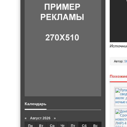
Источни
Автор:
S
Похожие
Календарь
«
Август 2026 »
Пн
Вт
Ср
Чт
Пт
Сб
Вс