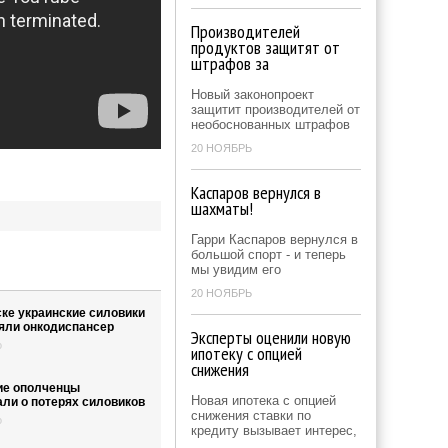
Производителей
продуктов защитят от
штрафов за
Новый законопроект
защитит производителей от
необоснованных штрафов
20 НОЯБРЬ
Каспаров вернулся в
шахматы!
Гарри Каспаров вернулся в
большой спорт - и теперь
мы увидим его
20 НОЯБРЬ
ске украинские силовики
яли онкодиспансер
Эксперты оценили новую
о
ипотеку с опцией
снижения
ие ополченцы
Новая ипотека с опцией
али о потерях силовиков
снижения ставки по
о
кредиту вызывает интерес,