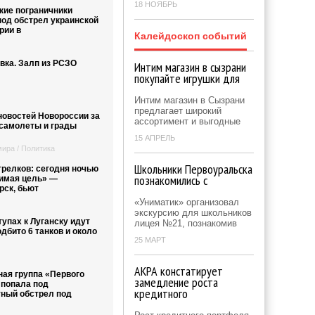
18 НОЯБРЬ
кие пограничники
под обстрел украинской
рии в
Калейдоскоп событий
вка. Залп из РСЗО
Интим магазин в сызрани
покупайте игрушки для
Интим магазин в Сызрани
предлагает широкий
новостей Новороссии за
ассортимент и выгодные
 самолеты и грады
15 АПРЕЛЬ
ира / Политика
Школьники Первоуральска
трелков: сегодня ночью
познакомились с
имая цель» —
рск, бьют
«Униматик» организовал
экскурсию для школьников
упах к Луганску идут
лицея №21, познакомив
дбито 6 танков и около
25 МАРТ
АКРА констатирует
ая группа «Первого
замедление роста
 попала под
кредитного
ный обстрел под