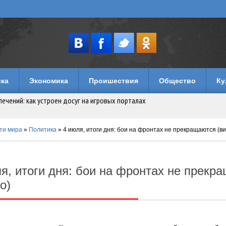
лечений: как устроен досуг на игровых порталах
ка
Экономика
Проишествия
Общество
Ку
логии
ти мира
»
Политика
» 4 июля, итоги дня: бои на фронтах не прекращаются (в
няет правила игры в российских ИТ-экосистемах
имуществом в Уголовном кодексе
я, итоги дня: бои на фронтах не прекр
музеи и кафе
о)