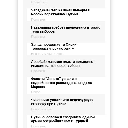
Общество
Западные СМИ назвали выборы в
России поражением Путина
Политика
Навальный требует проведения второго
тура выборов
Политика
Запад продвигает в Сирии
террористическую элиту
Новости мира / Сирия
Азербайджанские власти подавляют
инакомыслие перед выборы
Политика
Фанаты "Зенита" узнали о
подробностях расследования дела
Мареша
Спорт
Чиновника уволили за нецензурную
оговорку при Путине
Новости мира
Путин обеспокоен созданием единой
армии Азербайджаном и Турцией
Политика