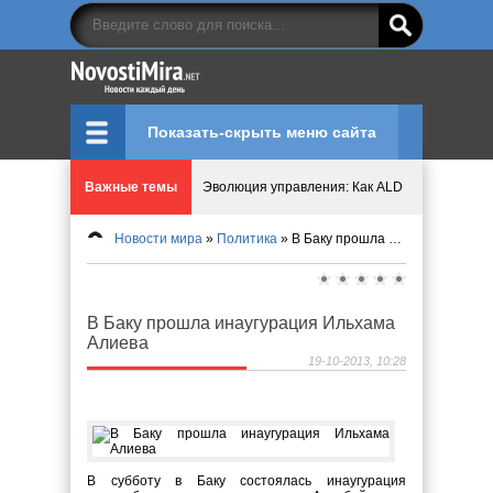
Показать-скрыть меню сайта
Важные темы
Эволюция управления: Как ALD Pro меняет пр
Новости мира
»
Политика
» В Баку прошла инаугурация Ильхама Алиева
Криптовалюту предложили признать имуществ
Идеи, куда сходить с детьми в парки, музеи и
В Баку прошла инаугурация Ильхама
Алиева
Мир ярких эмоций и виртуальных развлечений:
19-10-2013, 10:28
Что означает число судьбы в нумерологии
В субботу в Баку состоялась инаугурация