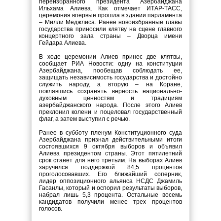
переизбранного президента Азербайджана
Ильхама Алиева. Как отмечает ИТАР-ТАСС,
церемония впервые прошла в здании парламента
– Милли Меджлиса. Ранее новоизбранные главы
государства приносили клятву на сцене главного
концертного зала страны – Дворца имени
Гейдара Алиева.
В ходе церемонии Алиев принес две клятвы,
сообщает РИА Новости: одну на конституции
Азербайджана, пообещав соблюдать ее,
защищать независимость государства и достойно
служить народу, а вторую – на Коране,
поклявшись сохранять верность национально-
духовным ценностям и традициям
азербайджанского народа. После этого Алиев
преклонил колени и поцеловал государственный
флаг, а затем выступил с речью.
Ранее в субботу пленум Конституционного суда
Азербайджана признал действительными итоги
состоявшихся 9 октября выборов и объявил
Алиева президентом страны. Этот пятилетний
срок станет для него третьим. На выборах Алиев
заручился поддержкой 84,5 процентов
проголосовавших. Его ближайший соперник,
лидер оппозиционного альянса НСДС Джамиль
Гасанлы, который и оспорил результаты выборов,
набрал лишь 5,3 процента. Остальные восемь
кандидатов получили менее трех процентов
голосов.