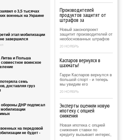
Производителей
заявил о 3,5 тысячах
продуктов защитят от
ких военных на Украине
штрафов за
Новый законопроект
защитит производителей от
ретий этап мобилизации
необоснованных штрафов
ине завершился
ия
20 НОЯБРЬ
, Литва и Польша
Каспаров вернулся в
 совместное воинское
шахматы!
еление
Гарри Каспаров вернулся в
большой спорт - и теперь
 потеряла семь
мы увидим его
ов, доставляя груз
м
20 НОЯБРЬ
Эксперты оценили новую
 обороны ДНР подписал
ипотеку с опцией
о мобилизации
димых
снижения
Новая ипотека с опцией
 военных на передовой
снижения ставки по
билизации не будет -
кредиту вызывает интерес,