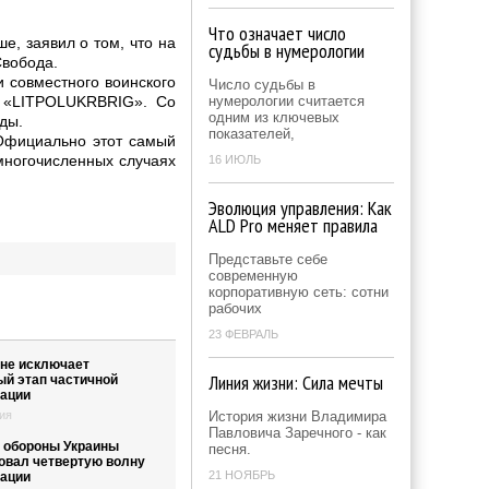
Что означает число
е, заявил о том, что на
судьбы в нумерологии
Свобода.
 совместного воинского
Число судьбы в
е «LITPOLUKRBRIG». Со
нумерологии считается
одним из ключевых
ды.
показателей,
 Официально этот самый
многочисленных случаях
16 ИЮЛЬ
Эволюция управления: Как
ALD Pro меняет правила
Представьте себе
современную
корпоративную сеть: сотни
рабочих
23 ФЕВРАЛЬ
 не исключает
Линия жизни: Сила мечты
ый этап частичной
ации
ия
История жизни Владимира
Павловича Заречного - как
 обороны Украины
песня.
овал четвертую волну
21 НОЯБРЬ
ации