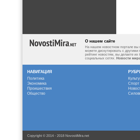
О нашем сайте
На нашем новостном портале вы 
можете дискутировать с другими 
рейтинг новостям, вы делаете их
социальных сетях.
Новости мир
НАВИГАЦИЯ
РУБР
Политика
Культ
Экономика
Спорт
Проишествия
Новос
Общество
Силов
Copyright © 2014 - 2018 NovostiMira.net