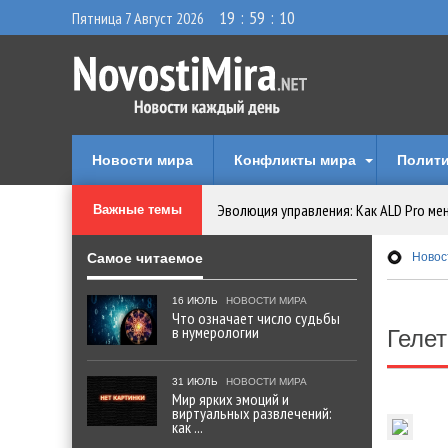
19
:
59
:
11
Пятница 7 Август 2026
Новости мира
Конфликты мира
Полити
Эволюция управления: Как ALD Pro ме
Важные темы
Криптовалюту предложили признать 
Самое читаемое
Новос
Идеи, куда сходить с детьми в парки, 
16 ИЮЛЬ
НОВОСТИ МИРА
Что означает число судьбы
в нумерологии
Геле
Мир ярких эмоций и виртуальных разв
31 ИЮЛЬ
НОВОСТИ МИРА
Что означает число судьбы в нумеро
Мир ярких эмоций и
виртуальных развлечений:
как ...