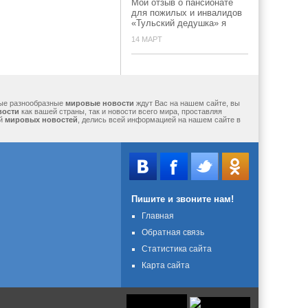
Мой отзыв о пансионате
для пожилых и инвалидов
«Тульский дедушка» я
14 МАРТ
мые разнообразные
мировые новости
ждут Вас на нашем сайте, вы
вости
как вашей страны, так и новости всего мира, проставляя
ий
мировых новостей
, делись всей информацией на нашем сайте в
Пишите и звоните нам!
Главная
Обратная связь
Статистика сайта
Карта сайта