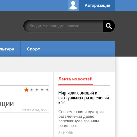
Авторизация
льтура
Спорт
Лента новостей
Мир ярких эмоций и
виртуальных развлечений:
как
ации
20-09-2014, 05:27
Современная индустрия
развлечений давно
перешагнула границы
реального
31 ИЮЛЬ