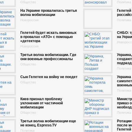
Общество
Политика
На Украине провалилась третья
Гелетей 
волна мобилизации
российс
Новороссия
Политика
Гелетей будет искать виновных
СНБО: т
в провалах «АТО» с помощью
на Укра
«детектора
Новоросс
Новороссия
Третья волна мобилизации. Где
Украина
они военные профессионалы
создают
подразд
Общество
Политика
Сын Гелетея на войну не поедет
Украина
самолет
Общество
военны
Политика
Киев признал проблему
Министр
уклонения от частичной
приказ 
мобилизации
необхо
Общество
Политика
Третья волна мобилизации еще
Ротации
не конец. Espreso.TV
после мо
Гелетей
Политика