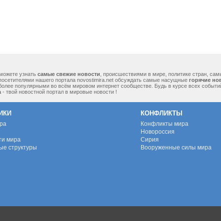
можете узнать
самые свежие новости
, происшествиями в мире, политике стран, са
посетителями нашего портала novostimira.net обсуждать самые насущные
горячие но
 более популярными во всём мировом интернет сообществе. Будь в курсе всех событ
а
- твой новостной портал в мировые новости !
ИКИ
КОНФЛИКТЫ
ура
Конфликты мира
Новороссия
ти мира
Сирия
ые структуры
Вооруженные силы мира