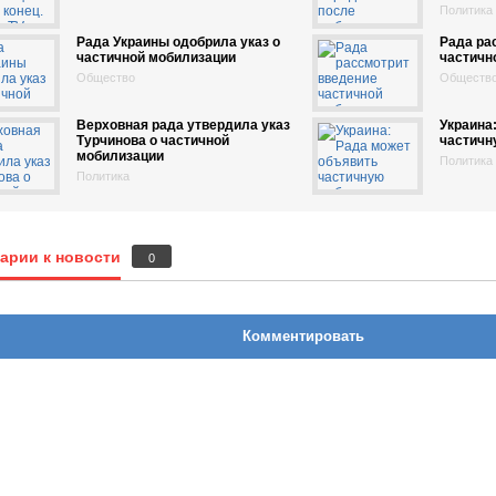
Политика
Рада Украины одобрила указ о
Рада ра
частичной мобилизации
частичн
Общество
Обществ
Верховная рада утвердила указ
Украина
Турчинова о частичной
частичн
мобилизации
Политика
Политика
арии к новости
0
Комментировать