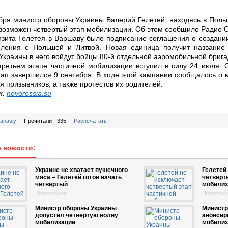
бря министр обороны Украины Валерий Гелетей, находясь в Польш
возможен четвертый этап мобилизации. Об этом сообщило Радио 
зита Гелетея в Варшаву было подписание соглашения о создании
еления с Польшей и Литвой. Новая единица получит названи
Украины в него войдут бойцы 80-й отдельной аэромобильной брига
третьем этапе частичной мобилизации вступил в силу 24 июля.
тап завершился 9 сентября. В ходе этой кампании сообщалось о 
я призывников, а также протестов их родителей.
к:
novorossia.su
fanasiy
Прочитали - 335
Распечатать
 новости:
Украине не хватает пушечного
Гелетей
мяса – Гелетей готов начать
четверт
четвертый
мобилиз
Новороссия
Новоросс
Министр обороны Украины
Министр
допустил четвертую волну
анонсир
мобилизации
мобилиз