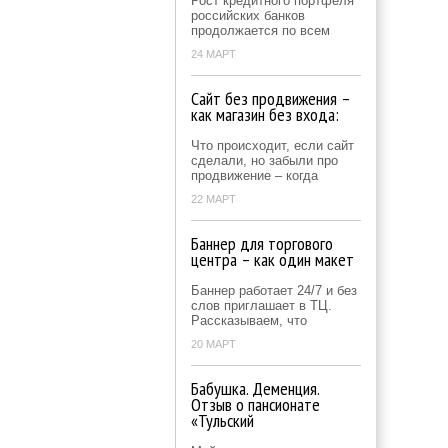
Рост кредитного портфеля
российских банков
продолжается по всем
24 МАРТ
Сайт без продвижения –
как магазин без входа:
Что происходит, если сайт
сделали, но забыли про
продвижение – когда
22 МАРТ
Баннер для торгового
центра – как один макет
Баннер работает 24/7 и без
слов приглашает в ТЦ.
Рассказываем, что
20 МАРТ
Бабушка. Деменция.
Отзыв о пансионате
«Тульский