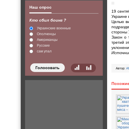
Наш опрос
19 сентя
Украине 
Кто сбил боинг ?
Целью ви
подразд
Украинские военные
стороны 
Ополченцы
Закон о 
Американцы
третий э
Русские
уклонени
сам упал
Источни
Голосовать
Автор:
A
Похожие