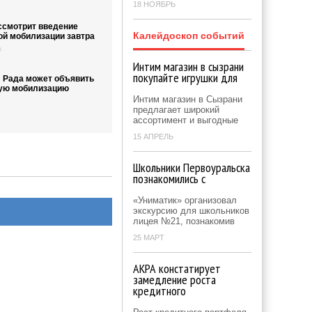
18 НОЯБРЬ
ссмотрит введение
Калейдоскоп событий
ой мобилизации завтра
о
Интим магазин в сызрани
покупайте игрушки для
: Рада может объявить
ую мобилизацию
Интим магазин в Сызрани
предлагает широкий
ассортимент и выгодные
15 АПРЕЛЬ
Школьники Первоуральска
познакомились с
«Униматик» организовал
экскурсию для школьников
лицея №21, познакомив
25 МАРТ
АКРА констатирует
замедление роста
кредитного