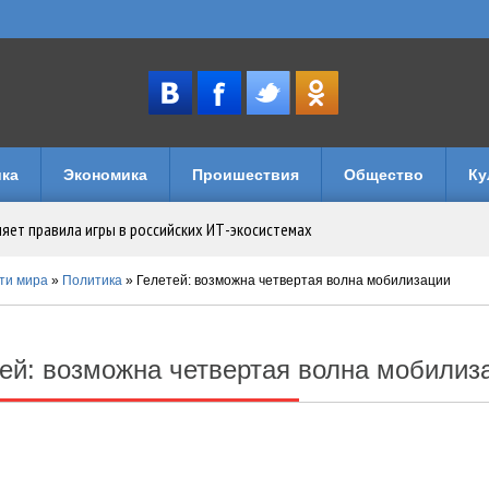
ка
Экономика
Проишествия
Общество
Ку
няет правила игры в российских ИТ-экосистемах
имуществом в Уголовном кодексе
ти мира
»
Политика
» Гелетей: возможна четвертая волна мобилизации
музеи и кафе
тей: возможна четвертая волна мобилиз
лечений: как устроен досуг на игровых порталах
логии