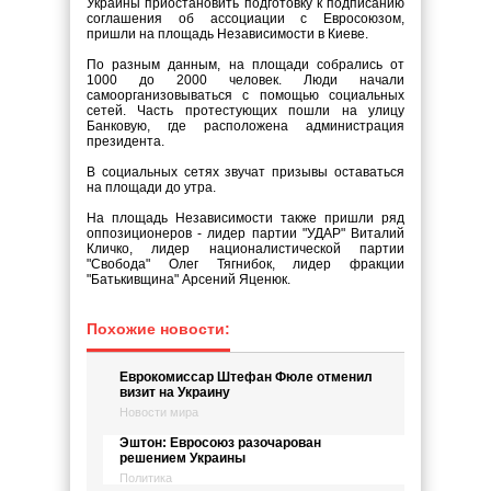
Украины приостановить подготовку к подписанию
соглашения об ассоциации с Евросоюзом,
пришли на площадь Независимости в Киеве.
По разным данным, на площади собрались от
1000 до 2000 человек. Люди начали
самоорганизовываться с помощью социальных
сетей. Часть протестующих пошли на улицу
Банковую, где расположена администрация
президента.
В социальных сетях звучат призывы оставаться
на площади до утра.
На площадь Независимости также пришли ряд
оппозиционеров - лидер партии "УДАР" Виталий
Кличко, лидер националистической партии
"Свобода" Олег Тягнибок, лидер фракции
"Батькивщина" Арсений Яценюк.
Похожие новости:
Еврокомиссар Штефан Фюле отменил
визит на Украину
Новости мира
Эштон: Евросоюз разочарован
решением Украины
Политика