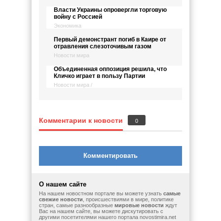
Власти Украины опровергли торговую
войну с Россией
Экономика
Первый демонстрант погиб в Каире от
отравления слезоточивым газом
Новости мира
Объединенная оппозиция решила, что
Кличко играет в пользу Партии
Новости мира /
Комментарии к новости
0
Комментировать
О нашем сайте
На нашем новостном портале вы можете узнать
самые
свежие новости
, происшествиями в мире, политике
стран, самые разнообразные
мировые новости
ждут
Вас на нашем сайте, вы можете дискутировать с
другими посетителями нашего портала novostimira.net