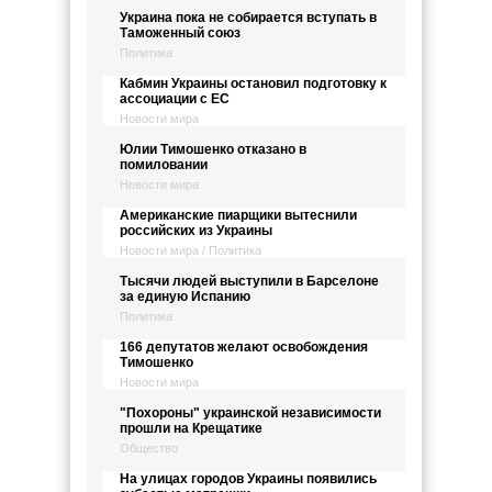
Украина пока не собирается вступать в
Таможенный союз
Политика
Кабмин Украины остановил подготовку к
ассоциации с ЕС
Новости мира
Юлии Тимошенко отказано в
помиловании
Новости мира
Американские пиарщики вытеснили
российских из Украины
Новости мира / Политика
Тысячи людей выступили в Барселоне
за единую Испанию
Политика
166 депутатов желают освобождения
Тимошенко
Новости мира
"Похороны" украинской независимости
прошли на Крещатике
Общество
На улицах городов Украины появились