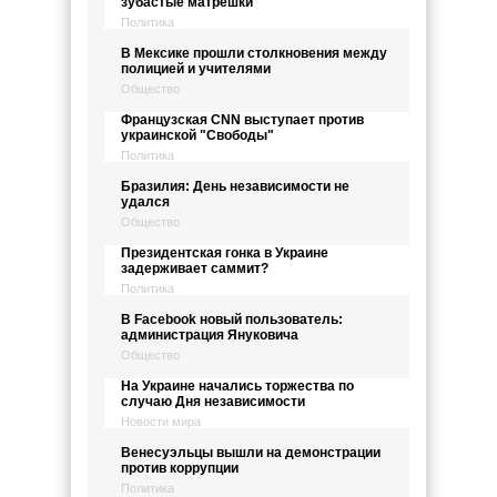
зубастые матрешки
Политика
В Мексике прошли столкновения между
полицией и учителями
Общество
Французская CNN выступает против
украинской "Свободы"
Политика
Бразилия: День независимости не
удался
Общество
Президентская гонка в Украине
задерживает саммит?
Политика
В Facebook новый пользователь:
администрация Януковича
Общество
На Украине начались торжества по
случаю Дня независимости
Новости мира
Венесуэльцы вышли на демонстрации
против коррупции
Политика