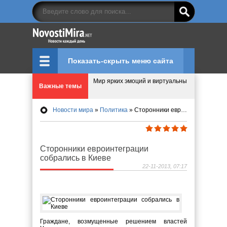
Показать-скрыть меню сайта
Мир ярких эмоций и виртуальных развлечений:
Важные темы
Что означает число судьбы в нумерологии
Новости мира
»
Политика
» Сторонники евроинтеграции собрались в Киеве
Эволюция управления: Как ALD Pro меняет пр
Сторонники евроинтеграции
Криптовалюту предложили признать имуществ
собрались в Киеве
22-11-2013, 07:17
Идеи, куда сходить с детьми в парки, музеи и
Граждане, возмущенные решением властей