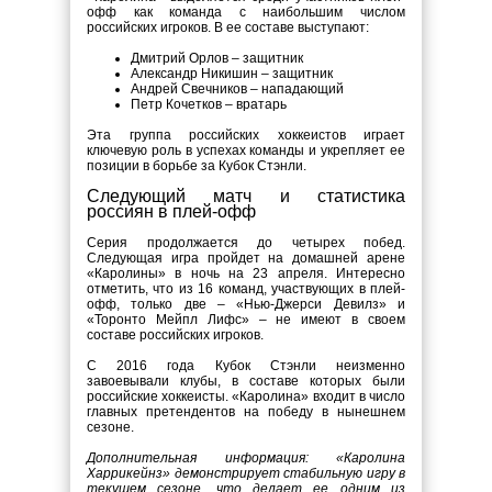
офф как команда с наибольшим числом
российских игроков. В ее составе выступают:
Дмитрий Орлов – защитник
Александр Никишин – защитник
Андрей Свечников – нападающий
Петр Кочетков – вратарь
Эта группа российских хоккеистов играет
ключевую роль в успехах команды и укрепляет ее
позиции в борьбе за Кубок Стэнли.
Следующий матч и статистика
россиян в плей-офф
Серия продолжается до четырех побед.
Следующая игра пройдет на домашней арене
«Каролины» в ночь на 23 апреля. Интересно
отметить, что из 16 команд, участвующих в плей-
офф, только две – «Нью-Джерси Девилз» и
«Торонто Мейпл Лифс» – не имеют в своем
составе российских игроков.
С 2016 года Кубок Стэнли неизменно
завоевывали клубы, в составе которых были
российские хоккеисты. «Каролина» входит в число
главных претендентов на победу в нынешнем
сезоне.
Дополнительная информация: «Каролина
Харрикейнз» демонстрирует стабильную игру в
текущем сезоне, что делает ее одним из