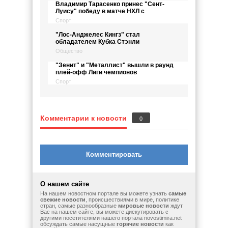
Владимир Тарасенко принес "Сент-
Луису" победу в матче НХЛ с
Спорт
"Лос-Анджелес Кингз" стал
обладателем Кубка Стэнли
Общество
"Зенит" и "Металлист" вышли в раунд
плей-офф Лиги чемпионов
Спорт
Комментарии к новости
0
Комментировать
О нашем сайте
На нашем новостном портале вы можете узнать
самые
свежие новости
, происшествиями в мире, политике
стран, самые разнообразные
мировые новости
ждут
Вас на нашем сайте, вы можете дискутировать с
другими посетителями нашего портала novostimira.net
обсуждать самые насущные
горячие новости
как