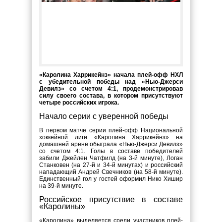
«Каролина Харрикейнз» начала плей-офф НХЛ
с убедительной победы над «Нью-Джерси
Девилз» со счетом 4:1, продемонстрировав
силу своего состава, в котором присутствуют
четыре российских игрока.
Начало серии с уверенной победы
В первом матче серии плей-офф Национальной
хоккейной лиги «Каролина Харрикейнз» на
домашней арене обыграла «Нью-Джерси Девилз»
со счетом 4:1. Голы в составе победителей
забили Джейлен Чатфилд (на 3-й минуте), Логан
Станковен (на 27-й и 34-й минутах) и российский
нападающий Андрей Свечников (на 58-й минуте).
Единственный гол у гостей оформил Нико Хишир
на 39-й минуте.
Российское присутствие в составе
«Каролины»
«Каролина» выделяется среди участников плей-