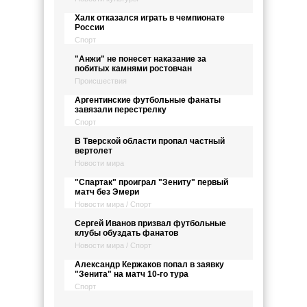
Халк отказался играть в чемпионате
России
Спорт
"Анжи" не понесет наказание за
побитых камнями ростовчан
Происшествия
Аргентинские футбольные фанаты
завязали перестрелку
Спорт
В Тверской области пропал частный
вертолет
Новости мира
"Спартак" проиграл "Зениту" первый
матч без Эмери
Новости мира / Спорт
Сергей Иванов призвал футбольные
клубы обуздать фанатов
Новости мира / Спорт
Александр Кержаков попал в заявку
"Зенита" на матч 10-го тура
Спорт