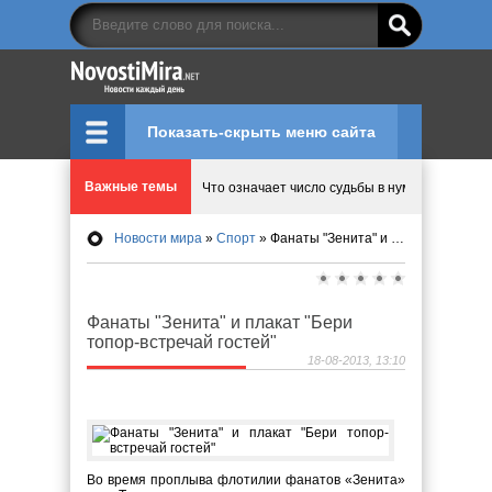
Показать-скрыть меню сайта
Важные темы
Что означает число судьбы в нумерологии
Новости мира
»
Спорт
» Фанаты "Зенита" и плакат "Бери топор-встречай гостей"
Эволюция управления: Как ALD Pro меняет пр
Криптовалюту предложили признать имуществ
Фанаты "Зенита" и плакат "Бери
топор-встречай гостей"
Идеи, куда сходить с детьми в парки, музеи и
18-08-2013, 13:10
Мир ярких эмоций и виртуальных развлечений:
Во время проплыва флотилии фанатов «Зенита»