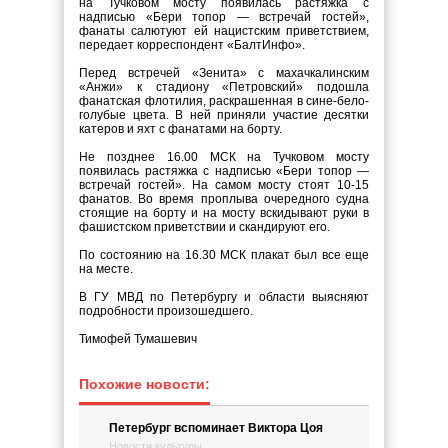
на Тучковом мосту появилась растяжка с
надписью «Бери топор — встречай гостей»,
фанаты салютуют ей нацистским приветствием,
передает корреспондент «БалтИнфо».
Перед встречей «Зенита» с махачкалинским
«Анжи» к стадиону «Петровский» подошла
фанатская флотилия, раскрашенная в сине-бело-
голубые цвета. В ней приняли участие десятки
катеров и яхт с фанатами на борту.
Не позднее 16.00 МСК на Тучковом мосту
появилась растяжка с надписью «Бери топор —
встречай гостей». На самом мосту стоят 10-15
фанатов. Во время проплыва очередного судна
стоящие на борту и на мосту вскидывают руки в
фашистском приветствии и скандируют его.
По состоянию на 16.30 МСК плакат был все еще
на месте.
В ГУ МВД по Петербургу и области выясняют
подробности произошедшего.
Тимофей Тумашевич
Похожие новости:
Петербург вспоминает Виктора Цоя
Новости культуры