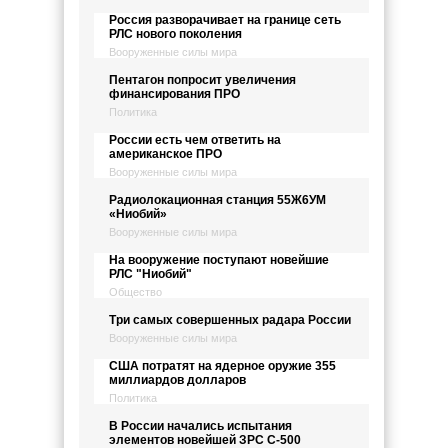
Россия разворачивает на границе сеть
РЛС нового поколения
Вооруженные силы мира
Пентагон попросит увеличения
финансирования ПРО
Политика
России есть чем ответить на
американское ПРО
Вооруженные силы мира
Радиолокационная станция 55Ж6УМ
«Ниобий»
Вооруженные силы мира
На вооружение поступают новейшие
РЛС "Ниобий"
Общество
Три самых совершенных радара России
Вооруженные силы мира
США потратят на ядерное оружие 355
миллиардов долларов
Политика
В России начались испытания
элементов новейшей ЗРС C-500