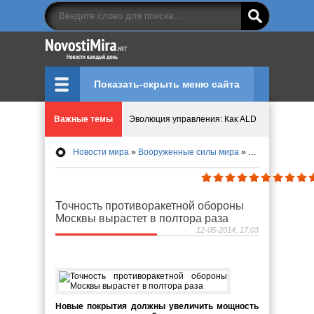
Показать-скрыть меню сайта
Важные темы
Эволюция управления: Как ALD Pro меняет пр
Новости мира
»
Вооруженные силы мира
» Точность противоракетной обороны Москвы вырастет в полтора раза
Криптовалюту предложили признать имуществ
Идеи, куда сходить с детьми в парки, музеи и
Точность противоракетной обороны
Москвы вырастет в полтора раза
Мир ярких эмоций и виртуальных развлечений:
12-05-2014, 17:03
Что означает число судьбы в нумерологии
Новые покрытия должны увеличить мощность