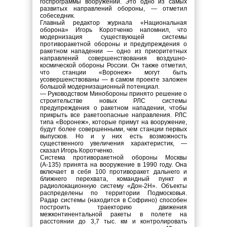
госпрограммы вооружений. Это одно из самых
развитых направлений обороны, — отметил
собеседник.
Главный редактор журнала «Национальная
оборона» Игорь Коротченко напомнил, что
модернизация существующей системы
противоракетной обороны и предупреждения о
ракетном нападении — одно из приоритетных
направлений совершенствования воздушно-
космической обороны России. Он также отметил,
что станции «Воронеж» могут быть
усовершенствованы — в самом проекте заложен
большой модернизационный потенциал.
— Руководством Минобороны принято решение о
строительстве новых РЛС системы
предупреждения о ракетном нападении, чтобы
прикрыть все ракетоопасные направления. РЛС
типа «Воронеж», которые примут на вооружение,
будут более совершенными, чем станции первых
выпусков. Но и у них есть возможность
существенного увеличения характеристик, —
сказал Игорь Коротченко.
Система противоракетной обороны Москвы
(А-135) принята на вооружение в 1990 году. Она
включает в себя 100 противоракет дальнего и
ближнего перехвата, командный пункт и
радиолокационную систему «Дон-2Н». Объекты
распределены по территории Подмосковья.
Радар системы (находится в Софрино) способен
построить траекторию движения
межконтинентальной ракеты в полете на
расстоянии до 3,7 тыс. км и контролировать