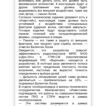
вспенивать или делать соты, его должно быть
минимальное количество. К конструкции будут и
другие требования: она должна будет
выдерживать все внешние воздействия, такие как
снег, ветер, — сказал Лосев.
Согласно техническому заданию (документ есть у
«Известий»), конструкция также должна быть
устойчивой к воздействию «специальных
факторов (ударная волна, световой импульс)».
Готовые изделия будут представлять собой
панели «плоской или полуцилиндрической
формы», соединенные в секции.
— Панели — это также и защита от внешних
факторов, они продлят срок службы антенн, —
отметил Валентин Лосев.
Ожидается, что разработка повысит
эффективность радиолокаторов МРЛС 5Н20
(«Дон-2Н») и 77Я6-СМ (перспективная
модификация РЛС «Воронеж», находится в
разработке). В полтора раза увеличится полоса
рабочих частот, предельная плотность потока
излучения, настолько же вырастет точность
определения и выбора целей.
— Дальность обнаружения целей также должна
увеличиться — приблизительно на 10%, —
подчеркнул Валентин Лосев.
В отделе гособоронзаказа и военно-технического
сотрудничества Минпромторга «Известиям»
подтвердили, что работы по совершенствованию
систем ПРО и СПРН ведутся в рамках
гособоронзаказа.
— Эти системы развиваются в рамках