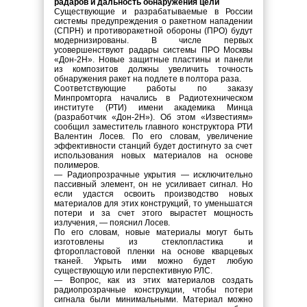
радаров и дальность обнаружения цели
Существующие и разрабатываемые в России
системы предупреждения о ракетном нападении
(СПРН) и противоракетной обороны (ПРО) будут
модернизированы. В числе первых
усовершенствуют радары системы ПРО Москвы
«Дон-2Н». Новые защитные пластины и панели
из композитов должны увеличить точность
обнаружения ракет на подлете в полтора раза.
Соответствующие работы по заказу
Минпромторга начались в Радиотехническом
институте (РТИ) имени академика Минца
(разработчик «Дон-2Н»). Об этом «Известиям»
сообщил заместитель главного конструктора РТИ
Валентин Лосев. По его словам, увеличение
эффективности станций будет достигнуто за счет
использования новых материалов на основе
полимеров.
— Радиопрозрачные укрытия — исключительно
пассивный элемент, он не усиливает сигнал. Но
если удастся освоить производство новых
материалов для этих конструкций, то уменьшатся
потери и за счет этого вырастет мощность
излучения, — пояснил Лосев.
По его словам, новые материалы могут быть
изготовлены из стеклопластика и
фторопластовой пленки на основе кварцевых
тканей. Укрыть ими можно будет любую
существующую или перспективную РЛС.
— Вопрос, как из этих материалов создать
радиопрозрачные конструкции, чтобы потери
сигнала были минимальными. Материал можно