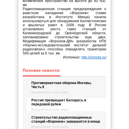
космическое пространство на высоте до 40 тыс.
км.
Радиолокационная станция предупреждения о
ракетном нападении «Воронеж» (также
разработана в Институте Минца) начала
использоваться для обнаружения баллистических
и крылатых ракет в 2006 году. В России
установлено шесть таких станций от
Калининградской до Оренбургской области,
запланировано строительство еще двух.
Модификация «Воронеж-ДМ» (разработка НПК
«Научно-исследовательский институт дальней
радиосвязи») способна определять траектории
500 целей за 6 тыс. км.
Источник:
http://izvestia.ru/
Похожие новости:
Противоракетная оборона Москвы.
Часть II
Вооруженные силы мира
Россия превращает Беларусь в
передовой рубеж
Вооруженные силы мира
Строительство радиолокационных
станций «Воронеж» завершится в конце
Вооруженные силы мира