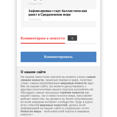
Общество
Зафиксирован старт баллистических
ракет в Средиземном море
Политика
Комментарии к новости
0
Комментировать
О нашем сайте
На нашем новостном портале вы можете узнать
самые
свежие новости
, происшествиями в мире, политике
стран, самые разнообразные
мировые новости
ждут
Вас на нашем сайте, вы можете дискутировать с
другими посетителями нашего портала novostimira.net
обсуждать самые насущные
горячие новости
как
вашей страны, так и новости всего мира, проставляя
рейтинг новостям, вы делаете их более популярными
во всём мировом интернет сообществе. Будь в курсе
всех событий
мировых новостей
, делись всей
информацией на нашем сайте в социальных сетях.
Новости мира
- твой новостной портал в мировые
новости !