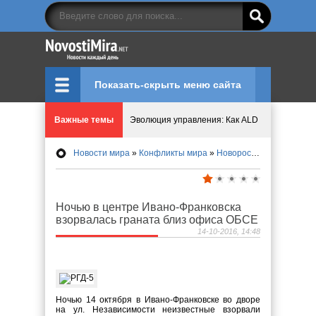
Показать-скрыть меню сайта
Важные темы
Эволюция управления: Как ALD Pro меняет пр
Новости мира
»
Конфликты мира
»
Новороссия
» Ночью в ц
Криптовалюту предложили признать имуществ
Идеи, куда сходить с детьми в парки, музеи и
Ночью в центре Ивано-Франковска
взорвалась граната близ офиса ОБСЕ
Мир ярких эмоций и виртуальных развлечений:
14-10-2016, 14:48
Что означает число судьбы в нумерологии
Ночью 14 октября в Ивано-Франковске во дворе
на ул. Независимости неизвестные взорвали