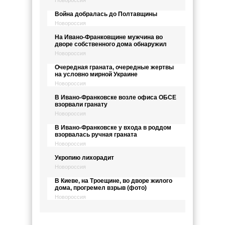
Новороссия
Война добралась до Полтавщины
Новороссия
На Ивано-Франковщине мужчина во
дворе собственного дома обнаружил
Новороссия
Очередная граната, очередные жертвы
на условно мирной Украине
Новороссия
В Ивано-Франковске возле офиса ОБСЕ
взорвали гранату
Новороссия
В Ивано-Франковске у входа в роддом
взорвалась ручная граната
Новороссия
Укропию лихорадит
Новороссия
В Киеве, на Троещине, во дворе жилого
дома, прогремел взрыв (фото)
Новороссия