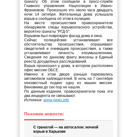
гранату. Об этом сообщили в пресс-службе
Главного управления Нацполиции в Ивано-
Франковске. Произошло это около часа двадцать
ночи 14 октября. Жительница дома услышала
взрыв и сообщила об этом в полицию.
На месте происшествия правоохранители
обнаружили следы взрывоопасного устройства,
вероятно гранаты "РГД-5".
Взрывом был поврежден фасад дома и окна.
Сейчас полицейские устанавливают все
обстоятельства происшествия, опрашивают
свидетелей и очевидцев происшествия, а также
устанавливают личность злоумышленника.
Сведения по данному факту внесены в Единый
реестр досудебных расследований.
Взрыв произошел у дома, в котором расположен
офис миссии ОБСЕ.
Именно в этом дворе раньше парковались
автомобили наблюдателей. В ночь на 7 сентября
неизвестный поджег одну из машин миссии.
Виновника до сих пор не нашли.
По данным издания, правоохранители пока эти
два инцидента не связывают.
Источник:
anna-news.info
Похожие новости:
С гранатой — на автосалон: ночной
взрыв в Харькове