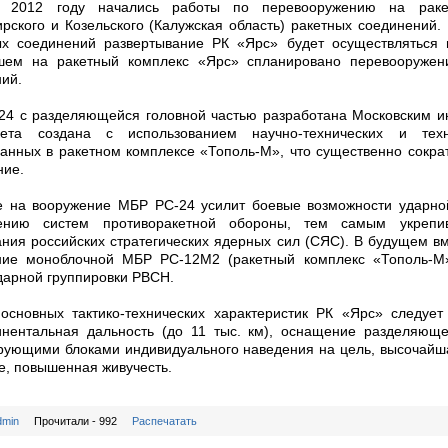
 2012 году начались работы по перевооружению на раке
рского и Козельского (Калужская область) ракетных соединений.
ых соединений развертывание РК «Ярс» будет осуществляться 
шем на ракетный комплекс «Ярс» спланировано перевооружен
ий.
4 с разделяющейся головной частью разработана Московским ин
ета создана с использованием научно-технических и техн
анных в ракетном комплексе «Тополь-М», что существенно сократ
ние.
е на вооружение МБР РС-24 усилит боевые возможности ударно
ению систем противоракетной обороны, тем самым укрепи
ния российских стратегических ядерных сил (СЯС). В будущем вм
ние моноблочной МБР РС-12М2 (ракетный комплекс «Тополь-М
дарной группировки РВСН.
основных тактико-технических характеристик РК «Ярс» следует 
инентальная дальность (до 11 тыс. км), оснащение разделяюще
ующими блоками индивидуального наведения на цель, высочайша
е, повышенная живучесть.
dmin
Прочитали - 992
Распечатать