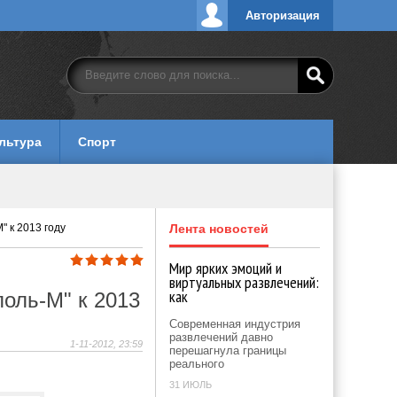
Авторизация
льтура
Спорт
 к 2013 году
Лента новостей
Мир ярких эмоций и
виртуальных развлечений:
как
оль-М" к 2013
Современная индустрия
развлечений давно
1-11-2012, 23:59
перешагнула границы
реального
31 ИЮЛЬ