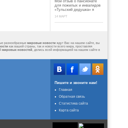
Мой отзыв о пансионате
для пожилых и инвалидов
«Тульский дедушка» я
14 МАРТ
мые разнообразные
мировые новости
ждут Вас на нашем сайте, вы
вости
как вашей страны, так и новости всего мира, проставляя
ий
мировых новостей
, делись всей информацией на нашем сайте в
Пишите и звоните нам!
Главная
Обратная связь
Статистика сайта
Карта сайта