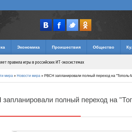
ка
Экономика
Проишествия
Общество
Ку
няет правила игры в российских ИТ-экосистемах
имуществом в Уголовном кодексе
ти мира
»
Новости мира
» РВСН запланировали полный переход на "Тополь-М"
музеи и кафе
 запланировали полный переход на "Топ
лечений: как устроен досуг на игровых порталах
логии