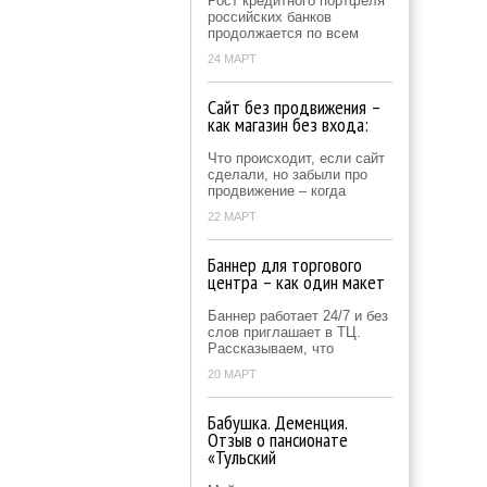
Рост кредитного портфеля
российских банков
продолжается по всем
24 МАРТ
Сайт без продвижения –
как магазин без входа:
Что происходит, если сайт
сделали, но забыли про
продвижение – когда
22 МАРТ
Баннер для торгового
центра – как один макет
Баннер работает 24/7 и без
слов приглашает в ТЦ.
Рассказываем, что
20 МАРТ
Бабушка. Деменция.
Отзыв о пансионате
«Тульский