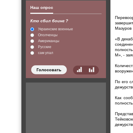
Наш опрос
Перевоор
Кто сбил боинг ?
завершит
Мазуров 
Украинские военные
Ополченцы
«В декаб
Американцы
соедине
Русские
полность
сам упал
М», - за
Количес
Голосовать
вооружен
По его с
дежурств
Как сооб
полность
Предста
Тейковск
дежурств