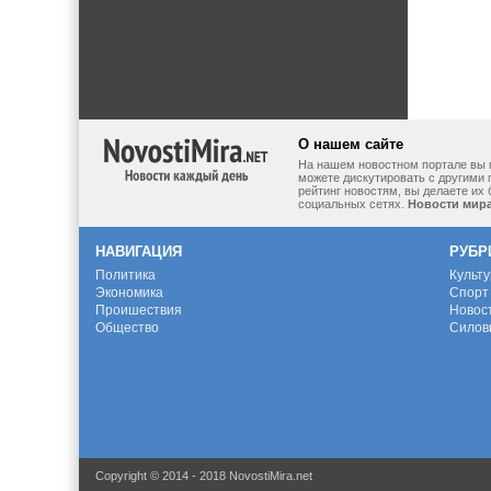
О нашем сайте
На нашем новостном портале вы 
можете дискутировать с другими 
рейтинг новостям, вы делаете их
социальных сетях.
Новости мир
НАВИГАЦИЯ
РУБР
Политика
Культ
Экономика
Спорт
Проишествия
Новос
Общество
Силов
Copyright © 2014 - 2018 NovostiMira.net