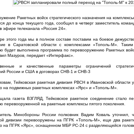
ужение Ракетных войск стратегического назначения на комплекс
ся до конца текущего года, сообщил в четверг заместитель ком
в эфире телеканала «Россия 24».
ре этого года мы в полном составе поставим на боевое дежурств
ние в Саратовской области с комплексами «Тополь-М». Таким
ю будет выполнена программа по перевооружению Ракетных войс
явил Мазуров, передает «Интерфакс».
твенные и качественные параметры ограничений стратегич
ий России и США в договорах СНВ-1 и СНВ-3
ловам, Тейковская ракетная дивизия РВСН в Ивановской области 
о на подвижных ракетных комплексах «Ярс» и «Тополь-М».
щала газета ВЗГЛЯД, Тейковское ракетное соединение стало п
ю перевооруженной на ракетные комплексы пятого поколения.
витель Минобороны России полковник Вадим Коваль уточнил, ч
ой дивизии перевооружены на ПГРК «Тополь-М», еще два ракет
о на ПГРК «Ярс», оснащенном МБР РС-24 с разделяющейся голов