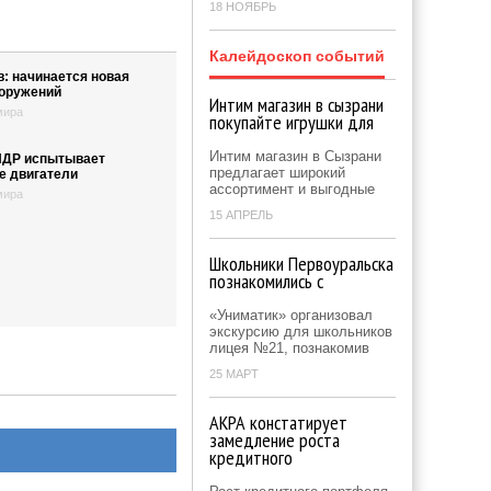
18 НОЯБРЬ
Калейдоскоп событий
в: начинается новая
ооружений
Интим магазин в сызрани
мира
покупайте игрушки для
Интим магазин в Сызрани
ДР испытывает
предлагает широкий
е двигатели
ассортимент и выгодные
мира
15 АПРЕЛЬ
Школьники Первоуральска
познакомились с
«Униматик» организовал
экскурсию для школьников
лицея №21, познакомив
25 МАРТ
АКРА констатирует
замедление роста
кредитного