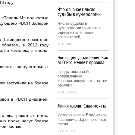
Что означает число
судьбы в нумерологии
ы «Тополь-М» полностью
андующего РВСН Валерий
Число судьбы в
нумерологии считается
одним из ключевых
показателей,
о Татищевское ракетное
16 ИЮЛЬ
 образом, в 2012 году
к на комплекс «Тополь-
Эволюция управления: Как
ALD Pro меняет правила
еских наступательных
Представьте себе
современную
корпоративную сеть: сотни
уже заступила на боевое
рабочих
23 ФЕВРАЛЬ
ервой в РВСН дивизией,
Линия жизни: Сила мечты
История жизни Владимира
то два ракетных полка
Павловича Заречного - как
ных полка несут боевое
песня.
ной частью.
21 НОЯБРЬ