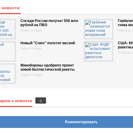
 новости:
Соседи России получат 500 млн
Горбаче
рублей на ПВО
гонка в
Новости мира
Новости 
Новый "Союз" полетит весной
США: КН
ракетны
Новости мира
Новости 
Минобороны одобрило проект
новой баллистической ракеты
Новости мира /
арии к новости
0
Комментировать