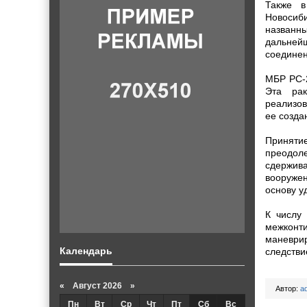
Также в
Новосиби
названн
дальней
соединен
МБР РС-2
Эта рак
реализов
ее созда
Приняти
преодол
сдержива
вооруже
основу у
К числу 
межконт
маневрир
Календарь
следстви
«
Август 2026 »
Автор:
a
Пн
Вт
Ср
Чт
Пт
Сб
Вс