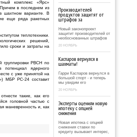
тный комплекс «Ярс»
 Причем в последнем из
Производителей
в шахтном варианте. В
продуктов защитят от
штрафов за
ие еще ряда ракетных
Новый законопроект
защитит производителей от
ститутом теплотехники.
необоснованных штрафов
ологических решений,
20 НОЯБРЬ
ило сроки и затраты на
Каспаров вернулся в
й группировки РВСН по
шахматы!
в потенциал ядерного
Гарри Каспаров вернулся в
есте с уже принятой на
большой спорт - и теперь
») МБР РС-24 составит
мы увидим его
20 НОЯБРЬ
отнести такие, как его
йся головной частью с
Эксперты оценили новую
я маневренность и, как
ипотеку с опцией
снижения
Новая ипотека с опцией
снижения ставки по
кредиту вызывает интерес,