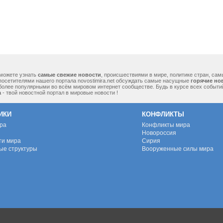
можете узнать
самые свежие новости
, происшествиями в мире, политике стран, са
посетителями нашего портала novostimira.net обсуждать самые насущные
горячие но
 более популярными во всём мировом интернет сообществе. Будь в курсе всех событ
а
- твой новостной портал в мировые новости !
ИКИ
КОНФЛИКТЫ
ура
Конфликты мира
Новороссия
ти мира
Сирия
ые структуры
Вооруженные силы мира