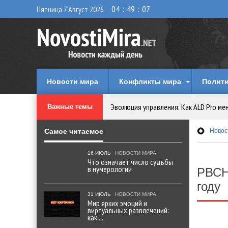
04
:
49
:
08
Пятница 7 Август 2026
Новости мира
Конфликты мира
Полити
Эволюция управления: Как ALD Pro ме
Важные темы
Криптовалюту предложили признать 
Самое читаемое
Новос
Идеи, куда сходить с детьми в парки, 
16 ИЮЛЬ
НОВОСТИ МИРА
Что означает число судьбы
в нумерологии
РВСН
Мир ярких эмоций и виртуальных разв
году
31 ИЮЛЬ
НОВОСТИ МИРА
Мир ярких эмоций и
Что означает число судьбы в нумеро
виртуальных развлечений:
как ...