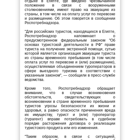
отдыхе в Египте, где введено чрезвычайное
положение в связи с вооруженными
столкновениями, имеют право на эвакуацию из
страны, в том числе на оплату услуг по перевозке
и размещению. Об этом говорится в сообщении
Роспотребнадзора.
"Для российских туристов, находящихся в Египте,
Роспотребнадзор напоминает о
предусмотренном федеральным законом "Об
основах туристской деятельности в РФ" праве
туриста на получение экстренной помощи, сутью
которой является организация эвакуации туриста
из страны временного пребывания (в том числе
оплата услуг по перевозке и (или) размещению),
осуществляемая объединением туроператоров в
сфере выездного туризма в соответствии с
указанным законом", — сообщили в пресс-службе
ведомства.
Кроме того, Роспотребнадзор обращает
внимание, что в случае возникновения
обстоятельств, свидетельствующих о
возникновении в стране временного пребывания
туристов угрозы безопасности их жизни и
здоровья, а равно опасности причинения вреда
их имуществу, турист и (или) туроператор
(турагент) вправе потребовать в судебном
порядке расторжения договора о реализации
туристского продукта или его изменения.
"Таким образом, в связи с ситуацией,