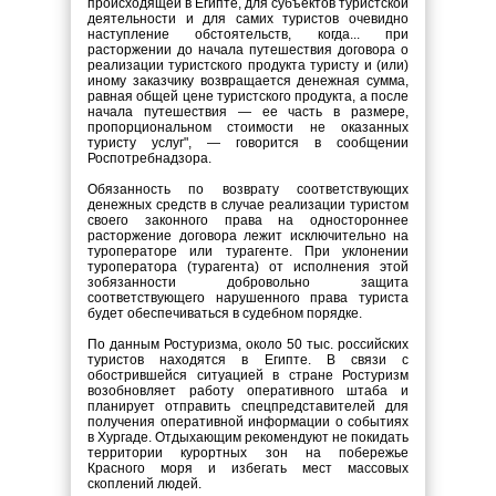
происходящей в Египте, для субъектов туристской
деятельности и для самих туристов очевидно
наступление обстоятельств, когда... при
расторжении до начала путешествия договора о
реализации туристского продукта туристу и (или)
иному заказчику возвращается денежная сумма,
равная общей цене туристского продукта, а после
начала путешествия — ее часть в размере,
пропорциональном стоимости не оказанных
туристу услуг", — говорится в сообщении
Роспотребнадзора.
Обязанность по возврату соответствующих
денежных средств в случае реализации туристом
своего законного права на одностороннее
расторжение договора лежит исключительно на
туроператоре или турагенте. При уклонении
туроператора (турагента) от исполнения этой
зобязанности добровольно защита
соответствующего нарушенного права туриста
будет обеспечиваться в судебном порядке.
По данным Ростуризма, около 50 тыс. российских
туристов находятся в Египте. В связи с
обострившейся ситуацией в стране Ростуризм
возобновляет работу оперативного штаба и
планирует отправить спецпредставителей для
получения оперативной информации о событиях
в Хургаде. Отдыхающим рекомендуют не покидать
территории курортных зон на побережье
Красного моря и избегать мест массовых
скоплений людей.