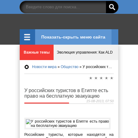
Показать-скрыть меню сайта
Важные темы
Эволюция управления: Как ALD Pro меняет пр
Новости мира
»
Общество
» У российских туристов в Египте есть право на бесплатную эвакуацию
Криптовалюту предложили признать имуществ
Идеи, куда сходить с детьми в парки, музеи и
У российских туристов в Египте есть
право на бесплатную эвакуацию
Мир ярких эмоций и виртуальных развлечений:
15-08-2013, 07:50
Что означает число судьбы в нумерологии
Российские туристы, которые находятся на