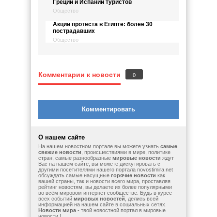
Греции и Испании туристов
Общество
Акции протеста в Египте: более 30
пострадавших
Общество
Комментарии к новости
0
Комментировать
О нашем сайте
На нашем новостном портале вы можете узнать
самые
свежие новости
, происшествиями в мире, политике
стран, самые разнообразные
мировые новости
ждут
Вас на нашем сайте, вы можете дискутировать с
другими посетителями нашего портала novostimira.net
обсуждать самые насущные
горячие новости
как
вашей страны, так и новости всего мира, проставляя
рейтинг новостям, вы делаете их более популярными
во всём мировом интернет сообществе. Будь в курсе
всех событий
мировых новостей
, делись всей
информацией на нашем сайте в социальных сетях.
Новости мира
- твой новостной портал в мировые
новости !