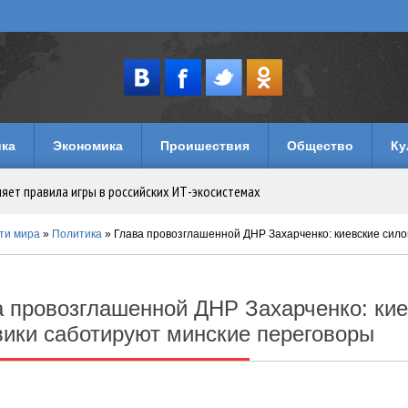
ка
Экономика
Проишествия
Общество
Ку
няет правила игры в российских ИТ-экосистемах
имуществом в Уголовном кодексе
ти мира
»
Политика
» Глава провозглашенной ДНР Захарченко: киевские силовики са
музеи и кафе
а провозглашенной ДНР Захарченко: кие
лечений: как устроен досуг на игровых порталах
вики саботируют минские переговоры
логии