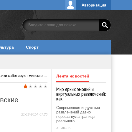
Авторизация
льтура
Спорт
ботируют минские переговоры
Лента новостей
Мир ярких эмоций и
виртуальных развлечений:
как
вские
Современная индустрия
развлечений давно
21-12-2014, 07:25
перешагнула границы
реального
31 ИЮЛЬ