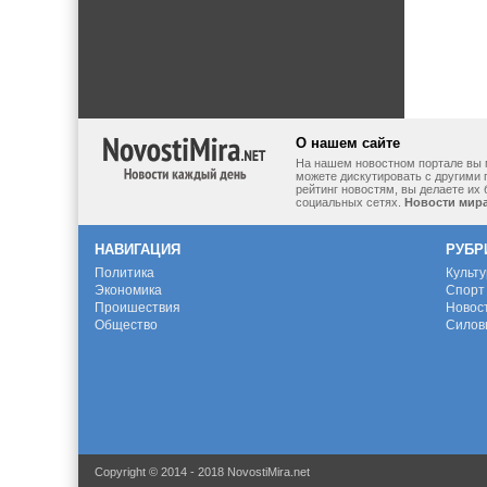
О нашем сайте
На нашем новостном портале вы 
можете дискутировать с другими 
рейтинг новостям, вы делаете их
социальных сетях.
Новости мир
НАВИГАЦИЯ
РУБР
Политика
Культ
Экономика
Спорт
Проишествия
Новос
Общество
Силов
Copyright © 2014 - 2018 NovostiMira.net