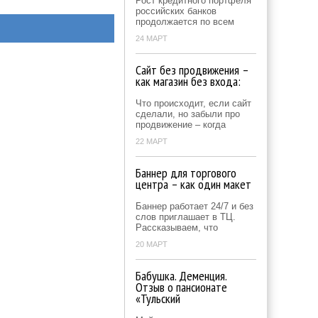
Рост кредитного портфеля
российских банков
продолжается по всем
24 МАРТ
Сайт без продвижения –
как магазин без входа:
Что происходит, если сайт
сделали, но забыли про
продвижение – когда
22 МАРТ
Баннер для торгового
центра – как один макет
Баннер работает 24/7 и без
слов приглашает в ТЦ.
Рассказываем, что
20 МАРТ
Бабушка. Деменция.
Отзыв о пансионате
«Тульский