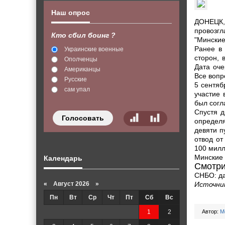
Наш опрос
ДОНЕЦК, 
провозгл
Кто сбил боинг ?
"Минские
Ранее в
Украинские военные
сторон, 
Ополченцы
Дата оче
Американцы
Все вопр
Русские
5 сентяб
сам упал
участие 
был согл
Спустя д
Голосовать
определя
девяти п
отвод от
100 милл
Минские 
Календарь
Смотри
СНБО: да
«
Август 2026 »
Источни
Пн
Вт
Ср
Чт
Пт
Сб
Вс
1
2
Автор:
M