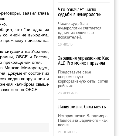
Что означает число
реговоры, заявил глава
судьбы в нумерологии
ко.
Число судьбы в
нко.
нумерологии считается
бщил, что "ни одна из
одним из ключевых
ь со мной не выходила.
показателей,
о-прежнему неизвестна.
16 ИЮЛЬ
ю ситуации на Украине,
краины, ОБСЕ и России,
Эволюция управления: Как
ALD Pro меняет правила
 о прекращении огня.
а в Минске Меморандум,
Представьте себе
я. Документ состоит из
современную
всех видов вооружения и
корпоративную сеть: сотни
ражения калибром свыше
рабочих
возложен на ОБСЕ.
23 ФЕВРАЛЬ
Линия жизни: Сила мечты
История жизни Владимира
Павловича Заречного - как
песня.
21 НОЯБРЬ