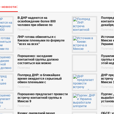
 новости:
В ДНР надеются на
Полпред
освобождение более 800
контактн
человек при обмене по
декабря,
Политика
Политика
ЛНР готова обменяться с
Источник
Киевом пленными по формуле
Минске 
"всех на всех"
Украине
Политика
Политика
Порошенко: заседание
Пушилин
контактной группы должно
группы 
состояться как можно
этой не
Политика
Политика
Полпред ДНР: в ближайшее
ДНР пре
время ожидается серьезный
встречу 
обмен пленными с
Минске 
Политика
Политика
Порошенко предлагает провести
Пургин:
встречу контактной группы в
выработ
Минске 9
установ
Политика
Политика
Кучма: очередной раунд
ОБСЕ: у