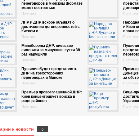
переговоров в минском формате
предста
может состояться
договор
Политика
Политика
ЛНР и ДНР вскоре объявят о
Народна
достижении договоренностей с
и Киев 
Киевом о
плана п
Политика
Политика
Минобороны ДНР: киевские
Пушилин
силовики за минувшие сутки 38
предста
раз нарушили
перегов
Политика
Политика
Пушилин будет представлять
Премьер
ДНР на трехсторонних
Донецке 
переговорах в Минске
за обст
Политика
Политика
Премьер провозглашенной ДНР:
Вице-пр
Киев концентрирует войска в
достигл
ряде районов
Украино
Политика
Политика
арии к новости
0