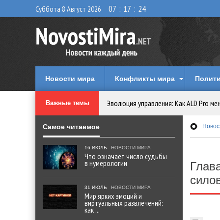
07
:
17
:
25
Суббота 8 Август 2026
Новости мира
Конфликты мира
Полити
Эволюция управления: Как ALD Pro ме
Важные темы
Криптовалюту предложили признать 
Самое читаемое
Новос
Идеи, куда сходить с детьми в парки, 
16 ИЮЛЬ
НОВОСТИ МИРА
Что означает число судьбы
в нумерологии
Глав
Мир ярких эмоций и виртуальных разв
сило
31 ИЮЛЬ
НОВОСТИ МИРА
Что означает число судьбы в нумеро
Мир ярких эмоций и
виртуальных развлечений:
как ...