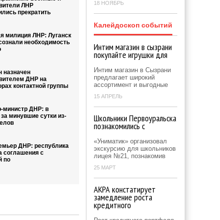
18 НОЯБРЬ
вители ЛНР
ились прекратить
Калейдоскоп событий
я милиция ЛНР: Луганск
осознали необходимость
Интим магазин в сызрани
о
покупайте игрушки для
Интим магазин в Сызрани
 назначен
предлагает широкий
вителем ДНР на
ассортимент и выгодные
орах контактной группы
15 АПРЕЛЬ
-министр ДНР: в
за минувшие сутки из-
Школьники Первоуральска
релов
познакомились с
«Униматик» организовал
емьер ДНР: республика
экскурсию для школьников
а соглашения с
лицея №21, познакомив
й по
25 МАРТ
АКРА констатирует
замедление роста
кредитного