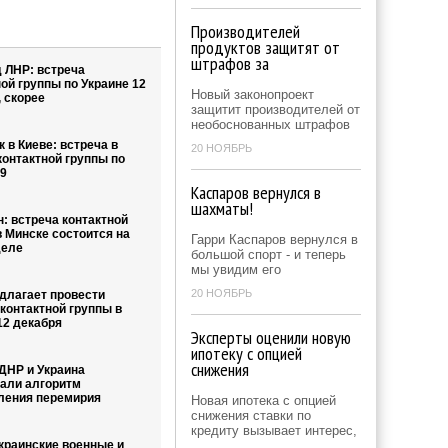
Производителей
продуктов защитят от
штрафов за
 ЛНР: встреча
ой группы по Украине 12
Новый законопроект
 скорее
защитит производителей от
необоснованных штрафов
 в Киеве: встреча в
20 НОЯБРЬ
контактной группы по
 9
Каспаров вернулся в
шахматы!
: встреча контактной
в Минске состоится на
Гарри Каспаров вернулся в
деле
большой спорт - и теперь
мы увидим его
20 НОЯБРЬ
длагает провести
контактной группы в
12 декабря
Эксперты оценили новую
ипотеку с опцией
снижения
 ДНР и Украина
али алгоритм
ления перемирия
Новая ипотека с опцией
снижения ставки по
кредиту вызывает интерес,
краинские военные и