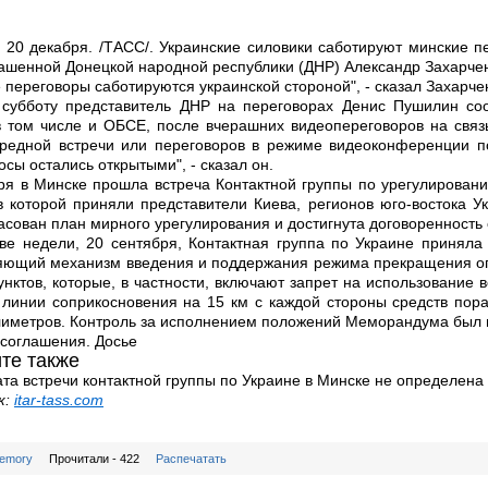
20 декабря. /ТАСС/. Украинские силовики саботируют минские пе
ашенной Донецкой народной республики (ДНР) Александр Захарчен
 переговоры саботируются украинской стороной", - сказал Захарче
 субботу представитель ДНР на переговорах Денис Пушилин соо
в том числе и ОБСЕ, после вчерашних видеопереговоров на связ
редной встречи или переговоров в режиме видеоконференции п
осы остались открытыми", - сказал он.
ря в Минске прошла встреча Контактной группы по урегулировани
в которой приняли представители Киева, регионов юго-востока У
асован план мирного урегулирования и достигнута договоренность
ве недели, 20 сентября, Контактная группа по Украине принял
ющий механизм введения и поддержания режима прекращения огн
унктов, которые, в частности, включают запрет на использование 
 линии соприкосновения на 15 км с каждой стороны средств по
иметров. Контроль за исполнением положений Меморандума был 
соглашения. Досье
те также
та встречи контактной группы по Украине в Минске не определена
к:
itar-tass.com
emory
Прочитали - 422
Распечатать