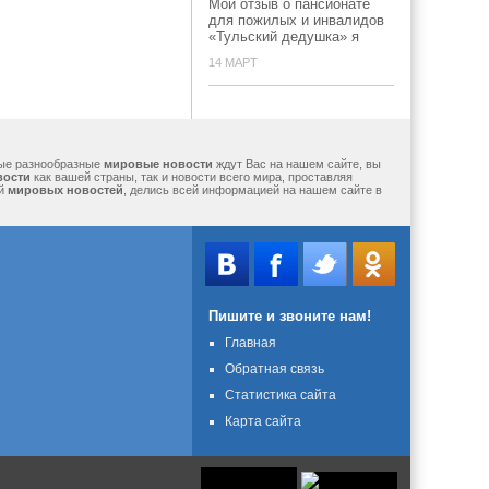
Мой отзыв о пансионате
для пожилых и инвалидов
«Тульский дедушка» я
14 МАРТ
мые разнообразные
мировые новости
ждут Вас на нашем сайте, вы
вости
как вашей страны, так и новости всего мира, проставляя
ий
мировых новостей
, делись всей информацией на нашем сайте в
Пишите и звоните нам!
Главная
Обратная связь
Статистика сайта
Карта сайта