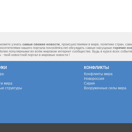
можете узнать
самые свежие новости
, происшествиями в мире, политике стран, са
посетителями нашего портала novostimira.net обсуждать самые насущные
горячие но
 более популярными во всём мировом интернет сообществе. Будь в курсе всех событ
а
- твой новостной портал в мировые новости !
ИКИ
КОНФЛИКТЫ
ура
Конфликты мира
Новороссия
ти мира
Сирия
ые структуры
Вооруженные силы мира