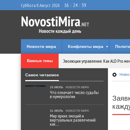
16
:
25
:
00
Суббота 8 Август 2026
Новости мира
Конфликты мира
Полити
Эволюция управления: Как ALD Pro ме
Важные темы
Криптовалюту предложили признать 
Самое читаемое
Новос
Идеи, куда сходить с детьми в парки, 
16 ИЮЛЬ
НОВОСТИ МИРА
Что означает число судьбы
в нумерологии
Заяв
Мир ярких эмоций и виртуальных разв
кажд
31 ИЮЛЬ
НОВОСТИ МИРА
Что означает число судьбы в нумеро
Мир ярких эмоций и
виртуальных развлечений:
как ...