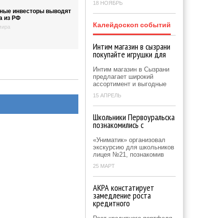
18 НОЯБРЬ
ные инвесторы выводят
а из РФ
Калейдоскоп событий
мира
Интим магазин в сызрани
покупайте игрушки для
Интим магазин в Сызрани
предлагает широкий
ассортимент и выгодные
15 АПРЕЛЬ
Школьники Первоуральска
познакомились с
«Униматик» организовал
экскурсию для школьников
лицея №21, познакомив
25 МАРТ
АКРА констатирует
замедление роста
кредитного