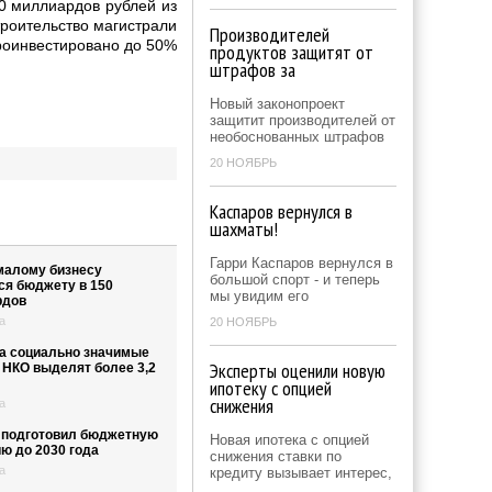
0 миллиардов рублей из
троительство магистрали
Производителей
проинвестировано до 50%
продуктов защитят от
штрафов за
Новый законопроект
защитит производителей от
необоснованных штрафов
20 НОЯБРЬ
Каспаров вернулся в
шахматы!
Гарри Каспаров вернулся в
малому бизнесу
большой спорт - и теперь
ся бюджету в 150
мы увидим его
рдов
а
20 НОЯБРЬ
на социально значимые
Эксперты оценили новую
 НКО выделят более 3,2
ипотеку с опцией
снижения
а
подготовил бюджетную
Новая ипотека с опцией
ю до 2030 года
снижения ставки по
а
кредиту вызывает интерес,