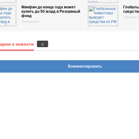
Минфин до конца года может
Глобаль
купить до 50 млрд в Резервный
средств
фонд
Новости 
Экономика
арии к новости
0
Комментировать