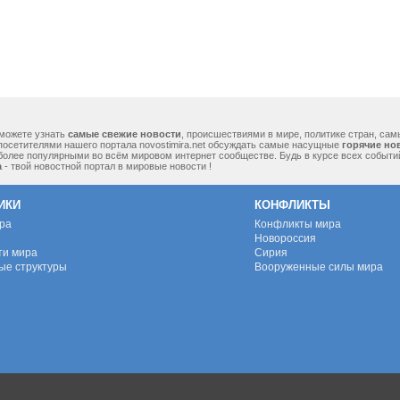
можете узнать
самые свежие новости
, происшествиями в мире, политике стран, са
посетителями нашего портала novostimira.net обсуждать самые насущные
горячие но
 более популярными во всём мировом интернет сообществе. Будь в курсе всех событ
а
- твой новостной портал в мировые новости !
ИКИ
КОНФЛИКТЫ
ура
Конфликты мира
Новороссия
ти мира
Сирия
ые структуры
Вооруженные силы мира