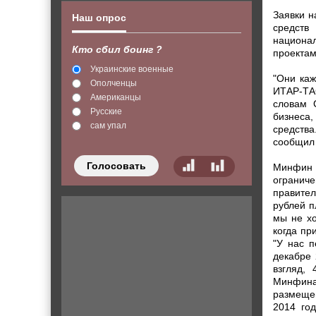
Заявки н
Наш опрос
сред
национал
Кто сбил боинг ?
проектам
Украинские военные
"Они каж
Ополченцы
ИТАР-ТАС
Американцы
словам 
Русские
бизнеса
сам упал
средства
сообщил 
Голосовать
Минфин 
ограниче
правител
рублей п
мы не хо
когда пр
"У нас п
декабре 
взгляд,
Минфина
размеще
2014 го