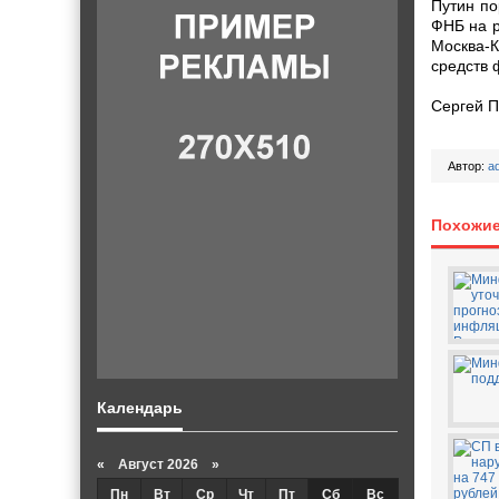
Путин по
ФНБ на р
Москва-К
средств 
Сергей 
Автор:
a
Похожие
Календарь
«
Август 2026 »
Пн
Вт
Ср
Чт
Пт
Сб
Вс