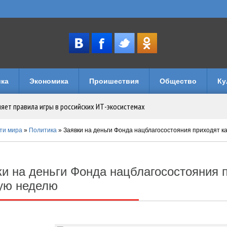
ка
Экономика
Проишествия
Общество
Ку
няет правила игры в российских ИТ-экосистемах
имуществом в Уголовном кодексе
ти мира
»
Политика
» Заявки на деньги Фонда нацблагосостояния приходят 
музеи и кафе
ки на деньги Фонда нацблагосостояния 
лечений: как устроен досуг на игровых порталах
ую неделю
логии