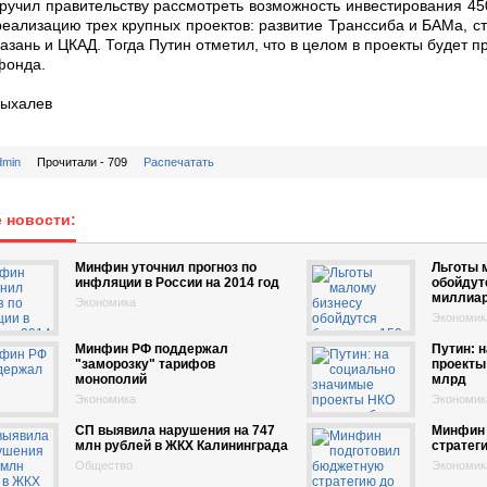
ручил правительству рассмотреть возможность инвестирования 45
еализацию трех крупных проектов: развитие Транссиба и БАМа, с
азань и ЦКАД. Тогда Путин отметил, что в целом в проекты будет 
фонда.
Пыхалев
dmin
Прочитали - 709
Распечатать
 новости:
Минфин уточнил прогноз по
Льготы 
инфляции в России на 2014 год
обойдут
миллиа
Экономика
Экономик
Минфин РФ поддержал
Путин: 
"заморозку" тарифов
проекты
монополий
млрд
Экономика
Экономик
СП выявила нарушения на 747
Минфин 
млн рублей в ЖКХ Калининграда
стратеги
Общество
Экономик