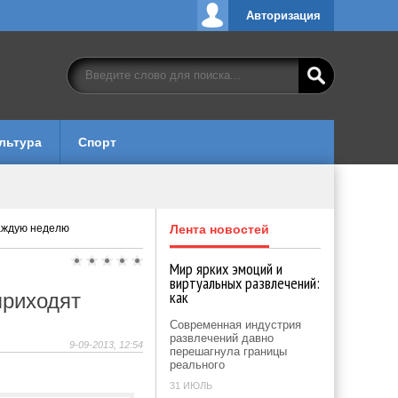
Авторизация
льтура
Спорт
каждую неделю
Лента новостей
Мир ярких эмоций и
виртуальных развлечений:
как
приходят
Современная индустрия
развлечений давно
9-09-2013, 12:54
перешагнула границы
реального
31 ИЮЛЬ