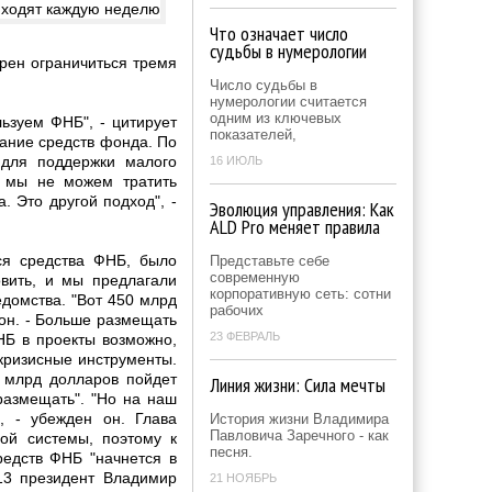
Что означает число
судьбы в нумерологии
рен ограничиться тремя
Число судьбы в
нумерологии считается
одним из ключевых
льзуем ФНБ", - цитирует
показателей,
вание средств фонда. По
 для поддержки малого
16 ИЮЛЬ
о мы не можем тратить
. Это другой подход", -
Эволюция управления: Как
ALD Pro меняет правила
ся средства ФНБ, было
Представьте себе
современную
овить, и мы предлагали
корпоративную сеть: сотни
едомства. "Вот 450 млрд
рабочих
 он. - Больше размещать
23 ФЕВРАЛЬ
НБ в проекты возможно,
кризисные инструменты.
6 млрд долларов пойдет
Линия жизни: Сила мечты
 размещать". "Но на наш
, - убежден он. Глава
История жизни Владимира
Павловича Заречного - как
ой системы, поэтому к
песня.
едств ФНБ "начнется в
13 президент Владимир
21 НОЯБРЬ