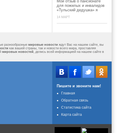
Мой отзыв о пансионате
для пожилых и инвалидов
«Тульский дедушка» я
14 МАРТ
мые разнообразные
мировые новости
ждут Вас на нашем сайте, вы
вости
как вашей страны, так и новости всего мира, проставляя
ий
мировых новостей
, делись всей информацией на нашем сайте в
Пишите и звоните нам!
Главная
Обратная связь
Статистика сайта
Карта сайта