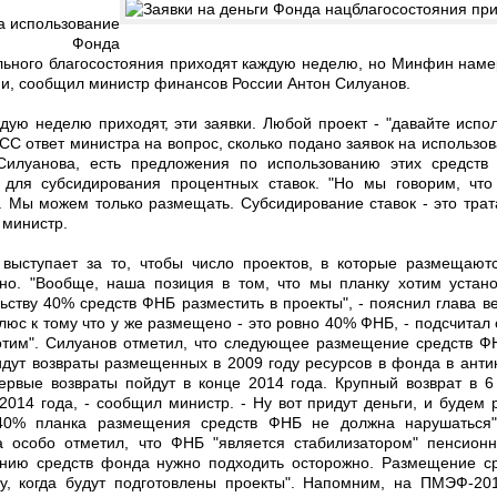
а использование
ств Фонда
ьного благосостояния приходят каждую неделю, но Минфин наме
и, сообщил министр финансов России Антон Силуанов.
дую неделю приходят, эти заявки. Любой проект - "давайте испо
С ответ министра на вопрос, сколько подано заявок на использо
Силуанова, есть предложения по использованию этих средств
, для субсидирования процентных ставок. "Но мы говорим, чт
. Мы можем только размещать. Субсидирование ставок - это трата
министр.
выступает за то, чтобы число проектов, в которые размещают
но. "Вообще, наша позиция в том, что мы планку хотим устан
ьству 40% средств ФНБ разместить в проекты", - пояснил глава в
люс к тому что у же размещено - это ровно 40% ФНБ, - подсчитал
тим". Силуанов отметил, что следующее размещение средств Ф
идут возвраты размещенных в 2009 году ресурсов в фонда в анти
ервые возвраты пойдут в конце 2014 года. Крупный возврат в 
2014 года, - сообщил министр. - Ну вот придут деньги, и будем
 40% планка размещения средств ФНБ не должна нарушаться"
 особо отметил, что ФНБ "является стабилизатором" пенсионн
нию средств фонда нужно подходить осторожно. Размещение ср
ду, когда будут подготовлены проекты". Напомним, на ПМЭФ-20