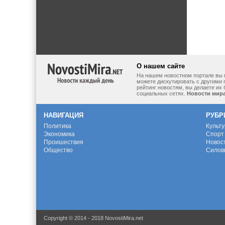
О нашем сайте
На нашем новостном портале вы 
можете дискутировать с другими 
рейтинг новостям, вы делаете их
социальных сетях.
Новости мир
НАВИГАЦИЯ
РУБР
Политика
Культ
Экономика
Спорт
Проишествия
Новос
Общество
Силов
Copyright © 2014 - 2018 NovostiMira.net