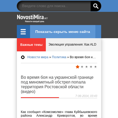
Показать-скрыть меню сайта
Эволюция управления: Как ALD Pro меняет пр
Важные темы
Криптовалюту предложили признать имуществ
Новости мира
»
Политика
» Во время боя на украинской границе под минометный обстрел попала территория Ростовской области (видео)
Идеи, куда сходить с детьми в парки, музеи и
Во время боя на украинской границе
Мир ярких эмоций и виртуальных развлечений:
под минометный обстрел попала
территория Ростовской области
(видео)
Что означает число судьбы в нумерологии
7-06-2014, 03:43
Как сообщил «Комсомолке» глава Куйбышевского
района Александр Криворотов, во время