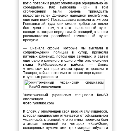
вот о потерях в рядах ополченцев официально не
сообщалось. Как выяснила «КП», в том
столкновении были ранены тринадцать
представителей Донецкой народной республики,
еще один погиб. Пострадавших вывезли из хутора
Репяховатый, куда они смогли добраться после
боя: дело в том, что этот населенный пункт
находится как раз перед самой границей, а за ним
располагается российский таможенный пункт
пропуска.
— Сначала скорые, которые мы выслали в
сопровождении полиции в хутор, привезли
пятерых раненых, потом еще семерых, а затем
еще одного раненого и одного убитого, -
пояснил
глава Куйбышевского района.
— Двоих
«тяжелых» мы практически сразу отправили в
Таганрог, сейчас готовим к отправке еще одного —
с пулевым ранением.
Уничтоженный украинским спецназом КамАЗ
ополченцев
Фото: youtube.com
К слову, у ополченцев своя версия случившегося,
которая кардинально отличается от официальной
украинской, гласящей, что их пункт пропуска был
атакован колонной из четырех «КамАЗов»,
оснащенных пулеметами, трех микроавтобусов и