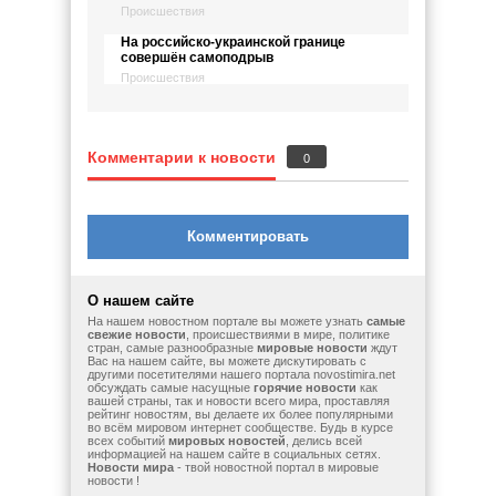
Происшествия
На российско-украинской границе
совершён самоподрыв
Происшествия
Комментарии к новости
0
Комментировать
О нашем сайте
На нашем новостном портале вы можете узнать
самые
свежие новости
, происшествиями в мире, политике
стран, самые разнообразные
мировые новости
ждут
Вас на нашем сайте, вы можете дискутировать с
другими посетителями нашего портала novostimira.net
обсуждать самые насущные
горячие новости
как
вашей страны, так и новости всего мира, проставляя
рейтинг новостям, вы делаете их более популярными
во всём мировом интернет сообществе. Будь в курсе
всех событий
мировых новостей
, делись всей
информацией на нашем сайте в социальных сетях.
Новости мира
- твой новостной портал в мировые
новости !