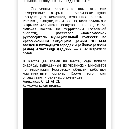
четырех легковушек при поддержке БТРа.
— Ополченцы рассказали нам, что они
намеревались открыть в Мариновке пункт
пропуска для беженцев, желающих попасть в
Россию (накануне, как известно, Киев объявил о
закрытии 32 пунктов пропуска на границе с РФ,
включая восемь на территории Ростовской
области), —
рассказал «Комсомолке»
руководитель муниципальной комиссии по
чрезвычайным ситуациям (режим ЧС был
введен в пятнадцати городах и районах региона
ранее) Александр Дадукин.
— А их встретили
огнем.
В настоящее время на месте, куда попали
снаряды, выпущенные из украинских минометов
по территории Ростовской области, работают
компетентные органы. Кроме того, они
опрашивают и раненых ополченцев.
Александр СТЕПАНОВ
Комсомольская правда