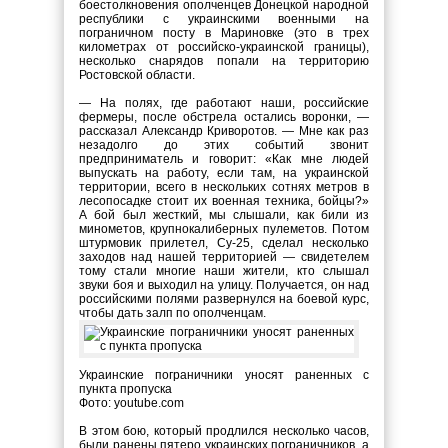
боестолкновения ополченцев Донецкой народной
республики с украинскими военными на
пограничном посту в Мариновке (это в трех
километрах от российско-украинской границы),
несколько снарядов попали на территорию
Ростовской области.
— На полях, где работают наши, российские
фермеры, после обстрела остались воронки, —
рассказал Александр Криворотов. — Мне как раз
незадолго до этих событий звонит
предприниматель и говорит: «Как мне людей
выпускать на работу, если там, на украинской
территории, всего в нескольких сотнях метров в
лесопосадке стоит их военная техника, бойцы?»
А бой был жесткий, мы слышали, как били из
минометов, крупнокалиберных пулеметов. Потом
штурмовик прилетел, Су-25, сделал несколько
заходов над нашей территорией — свидетелем
тому стали многие наши жители, кто слышал
звуки боя и выходил на улицу. Получается, он над
российскими полями развернулся на боевой курс,
чтобы дать залп по ополченцам.
Украинские пограничники уносят раненных с
пункта пропуска
Фото: youtube.com
В этом бою, который продлился несколько часов,
были ранены пятеро украинских пограничников, а