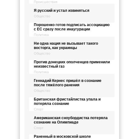
Происшествия
Я русский и устал извиняться
Общество
Порошенко готов подписать ассоциацию
с ЕС сразу после инаугурации
Политика
Ни одна нация не вызывает такого
восторга, как украинцы
Общество
Против донецких ополченцев применили
неизвестный газ
Политика
Геннадий Кернес пришёл в сознание
после тяжёлого ранения
Общество
Британская фристайлистка упала и
потеряла сознание
Спорт
Американская сноубордистка потеряла
сознание на Олимпиаде
Спорт
Раненный в московской школе