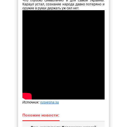
Что глубоко символично и для самой Украины:
Караул устал, сознание народа давно потеряно и
оружие в руках держать уж сил нет.
Источник:
rusvesna.su
Похожие новости: