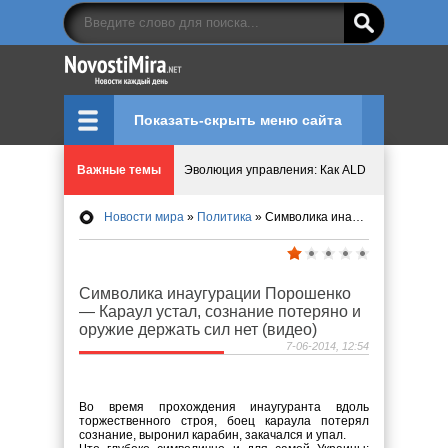
Показать-скрыть меню сайта
Важные темы
Эволюция управления: Как ALD Pro меняет пр
Новости мира
»
Политика
» Символика инаугурации Порошенко — Караул устал, сознание потеряно и оружие держать сил нет (видео)
Криптовалюту предложили признать имуществ
Идеи, куда сходить с детьми в парки, музеи и
Символика инаугурации Порошенко
— Караул устал, сознание потеряно и
Мир ярких эмоций и виртуальных развлечений:
оружие держать сил нет (видео)
7-06-2014, 12:54
Что означает число судьбы в нумерологии
Во время прохождения инаугуранта вдоль
торжественного строя, боец караула потерял
сознание, выронил карабин, закачался и упал.