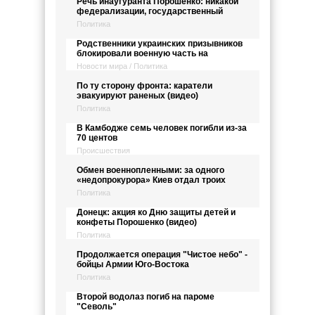
Речь инаугуранта Порошенко: никакой
федерализации, государственный
Политика
Родственники украинских призывников
блокировали военную часть на
Новости мира / Политика
По ту сторону фронта: каратели
эвакуируют раненых (видео)
Политика
В Камбодже семь человек погибли из-за
70 центов
Происшествия
Обмен военнопленными: за одного
«недопрокурора» Киев отдал троих
Политика
Донецк: акция ко Дню защиты детей и
конфеты Порошенко (видео)
Политика
Продолжается операция "Чистое небо" -
бойцы Армии Юго-Востока
Политика
Второй водолаз погиб на пароме
"Севоль"