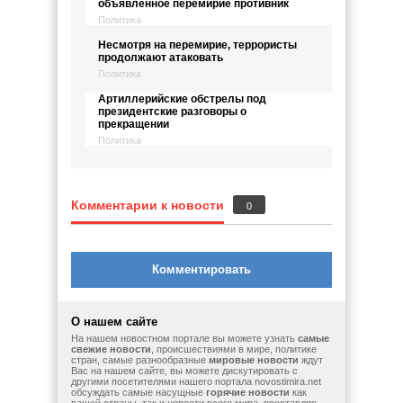
объявленное перемирие противник
Политика
Несмотря на перемирие, террористы
продолжают атаковать
Политика
Артиллерийские обстрелы под
президентские разговоры о
прекращении
Политика
Комментарии к новости
0
Комментировать
О нашем сайте
На нашем новостном портале вы можете узнать
самые
свежие новости
, происшествиями в мире, политике
стран, самые разнообразные
мировые новости
ждут
Вас на нашем сайте, вы можете дискутировать с
другими посетителями нашего портала novostimira.net
обсуждать самые насущные
горячие новости
как