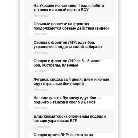
На Украине ночью «шел Град», побита
техника и личный состав ВСУ
Политика
Срочные новости: на фронтах
продолжаются боевые действия (видео)
Политика
Сводка с фронтов ЛНР: идут бои,
украинские солдаты силой забирают
Политика
Сводка с фронтов ЛНР за 5—6 июля:
бои, обстрелы, пленные
Политика
Луганск, сводка за 4 июля: днем и ночью
идут страшные бои (видео)
Политика
На подступах к Луганску идут бои —
подбито 6 танков и около 8 БТРов
Политика
Близ Краматорска ополченцы подбили
четыре украинских БТР
Общество
Сводка армии ЛНР: несмотря на