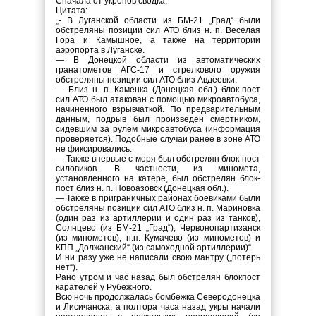
Сначала от укропов сводка.
Цитата:
„- В Луганской области из БМ-21 „Град“ были
обстреляны позиции сил АТО близ н. п. Веселая
Гора и Камышное, а также на территории
аэропорта в Луганске.
— В Донецкой области из автоматических
гранатометов АГС-17 и стрелкового оружия
обстреляны позиции сил АТО близ Авдеевки.
— Близ н. п. Каменка (Донецкая обл.) блок-пост
сил АТО был атакован с помощью микроавтобуса,
начиненного взрывчаткой. По предварительным
данным, подрыв был произведен смертником,
сидевшим за рулем микроавтобуса (информация
проверяется). Подобные случаи ранее в зоне АТО
не фиксировались.
— Также впервые с моря был обстрелян блок-пост
силовиков. В частности, из миномета,
установленного на катере, был обстрелян блок-
пост близ н. п. Новоазовск (Донецкая обл.).
— Также в приграничных районах боевиками были
обстреляны позиции сил АТО близ н. п. Мариновка
(один раз из артиллерии и один раз из танков),
Солнцево (из БМ-21 „Град“), Червонопартизанск
(из минометов), н.п. Кумачево (из минометов) и
КПП „Должанский“ (из самоходной артиллерии)“.
И ни разу уже не написали свою мантру („потерь
нет“).
Рано утром и час назад был обстрелян блокпост
карателей у Рубежного.
Всю ночь продолжалась бомбежка Северодонецка
и Лисичанска, а полтора часа назад укры начали