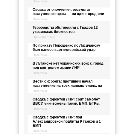
Политика
Сводка от ополчения: результат
наступления врага — ни один город или
Политика
Террористы обстреляли с Градов 12
украинских блокпостов
Происшествия
По приказу Порошенко по Лисичанску
был нанесен артиллерийский удар
Политика
В Луганске нет украинских войск, город
под контролем армии ЛНР
Политика
Вести с фронта: противник начал
наступление на трех направлениях, на
Политика
Сводка с фронтов ЛНР: сбит самолет
ВВСУ, уничтожены танки, БМП, БТРы,
Политика
Сводка с фронтов ЛНР: под
Александровкой подбиты 9 танков и 1
БМП
Политика