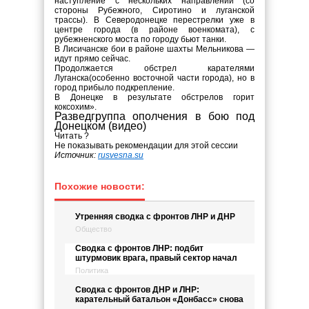
наступление с нескольких направлений (со
стороны Рубежного, Сиротино и луганской
трассы). В Северодонецке перестрелки уже в
центре города (в районе военкомата), с
рубежненского моста по городу бьют танки.
В Лисичанске бои в районе шахты Мельникова —
идут прямо сейчас.
Продолжается обстрел карателями
Луганска(особенно восточной части города), но в
город прибыло подкрепление.
В Донецке в результате обстрелов горит
коксохим».
Разведгруппа ополчения в бою под
Донецком (видео)
Читать ?
Не показывать рекомендации для этой сессии
Источник:
rusvesna.su
Похожие новости:
Утренняя сводка с фронтов ЛНР и ДНР
Общество
Сводка с фронтов ЛНР: подбит
штурмовик врага, правый сектор начал
Политика
Сводка с фронтов ДНР и ЛНР:
карательный батальон «Донбасс» снова