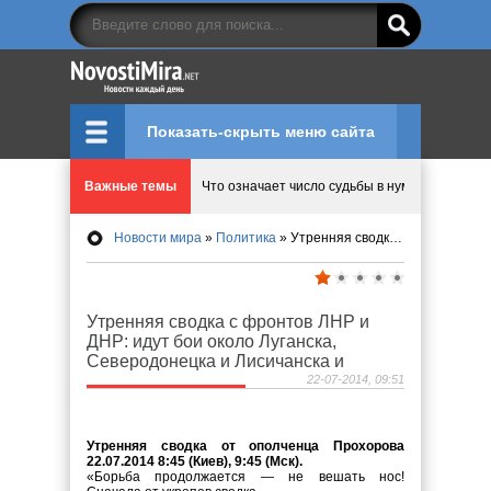
Показать-скрыть меню сайта
Важные темы
Что означает число судьбы в нумерологии
Новости мира
»
Политика
» Утренняя сводка с фронтов ЛНР и ДНР: идут бои около Луганска, Северодонецка и Лисичанска и
Эволюция управления: Как ALD Pro меняет пр
Криптовалюту предложили признать имуществ
Утренняя сводка с фронтов ЛНР и
ДНР: идут бои около Луганска,
Идеи, куда сходить с детьми в парки, музеи и
Северодонецка и Лисичанска и
22-07-2014, 09:51
Мир ярких эмоций и виртуальных развлечений:
Утренняя сводка от ополченца Прохорова
22.07.2014 8:45 (Киев), 9:45 (Мск).
«Борьба продолжается — не вешать нос!