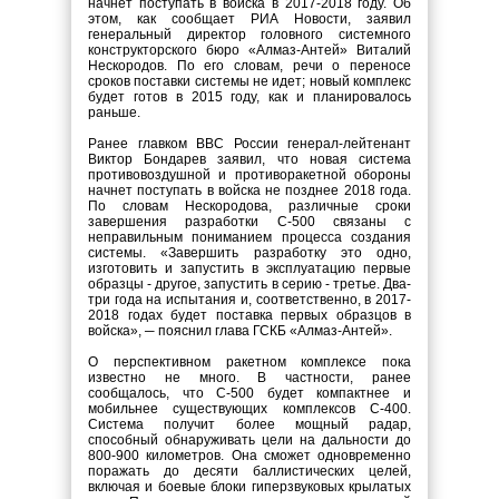
начнет поступать в войска в 2017-2018 году. Об
этом, как сообщает РИА Новости, заявил
генеральный директор головного системного
конструкторского бюро «Алмаз-Антей» Виталий
Нескородов. По его словам, речи о переносе
сроков поставки системы не идет; новый комплекс
будет готов в 2015 году, как и планировалось
раньше.
Ранее главком ВВС России генерал-лейтенант
Виктор Бондарев заявил, что новая система
противовоздушной и противоракетной обороны
начнет поступать в войска не позднее 2018 года.
По словам Нескородова, различные сроки
завершения разработки С-500 связаны с
неправильным пониманием процесса создания
системы. «Завершить разработку это одно,
изготовить и запустить в эксплуатацию первые
образцы - другое, запустить в серию - третье. Два-
три года на испытания и, соответственно, в 2017-
2018 годах будет поставка первых образцов в
войска», ─ пояснил глава ГСКБ «Алмаз-Антей».
О перспективном ракетном комплексе пока
известно не много. В частности, ранее
сообщалось, что С-500 будет компактнее и
мобильнее существующих комплексов С-400.
Система получит более мощный радар,
способный обнаруживать цели на дальности до
800-900 километров. Она сможет одновременно
поражать до десяти баллистических целей,
включая и боевые блоки гиперзвуковых крылатых