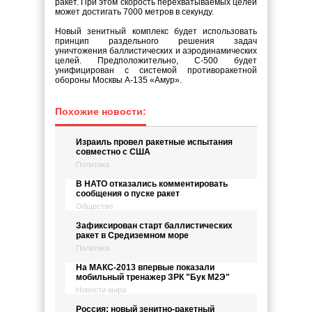
ракет. При этом скорость перехватываемых целей
может достигать 7000 метров в секунду.
Новый зенитный комплекс будет использовать
принцип раздельного решения задач
уничтожения баллистических и аэродинамических
целей. Предположительно, С-500 будет
унифицирован с системой противоракетной
обороны Москвы А-135 «Амур».
Похожие новости:
Израиль провел ракетные испытания
совместно с США
Политика
В НАТО отказались комментировать
сообщения о пуске ракет
Общество
Зафиксирован старт баллистических
ракет в Средиземном море
Политика
На МАКС-2013 впервые показали
мобильный тренажер ЗРК "Бук М2Э"
Новости мира
Россия: новый зенитно-ракетный