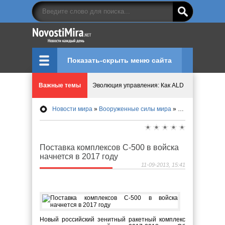
Показать-скрыть меню сайта
Важные темы
Эволюция управления: Как ALD Pro меняет пр
Новости мира
»
Вооруженные силы мира
» Поставка комплексов С-500 в войска начнется в 2017 году
Криптовалюту предложили признать имуществ
Идеи, куда сходить с детьми в парки, музеи и
Поставка комплексов С-500 в войска
начнется в 2017 году
Мир ярких эмоций и виртуальных развлечений:
11-09-2013, 15:41
Что означает число судьбы в нумерологии
Новый российский зенитный ракетный комплекс